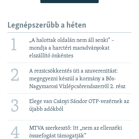
Legnépszerűbb a héten
1
„A halottak oldalán nem áll senki” –
mondja a harctéri maradványokat
elszállító önkéntes
2
A rezsicsökkentés üti a szuverenitást:
megegyezni készül a kormány a Bős-
Nagymarosi Vízlépcsőrendszerről 2. rész
3
Elege van Csányi Sándor OTP-vezérnek az
újabb adókból
4
MTVA szerkesztő: Itt „nem az ellenzéki
összefogást támogatják”