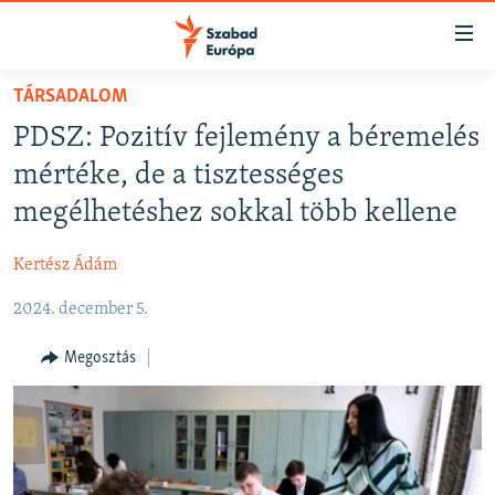
Akadálymentes
mód
Ugrás
TÁRSADALOM
a
NAPIRENDEN
PDSZ: Pozitív fejlemény a béremelés
fő
AKTUÁLIS
oldalra
mértéke, de a tisztességes
FELIRATKOZÁS
PODCASTOK
Ugrás
megélhetéshez sokkal több kellene
a
VIDEÓK
tartalomjegyzékre
Kertész Ádám
Spotify
ELEMZŐ
Ugrás
a
2024. december 5.
NER15
Feliratkozás
keresésre
SZABADON
Megosztás
TÁRSADALOM
DEMOKRÁCIA
A PÉNZ NYOMÁBAN