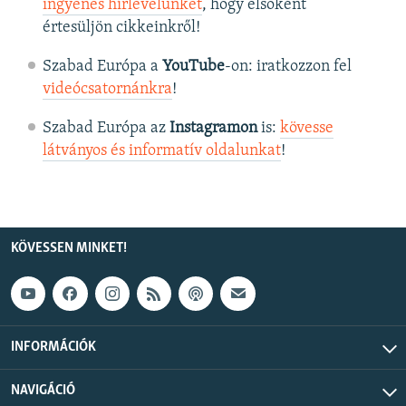
ingyenes hírlevelünket
, hogy elsőként
értesüljön cikkeinkről!
Szabad Európa a
YouTube
-on: iratkozzon fel
videócsatornánkra
!
Szabad Európa az
Instagramon
is:
kövesse
látványos és informatív oldalunkat
! ​
KÖVESSEN MINKET!
INFORMÁCIÓK
NAVIGÁCIÓ