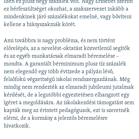
Idén ez plusz négy százalék volt. Nagy Erzsébet szerint
ez bérfeszültséget okozhat, a szakszervezet inkább a
mindenkinek járó százalékokat emelné, vagy bővíteni
kellene a hiányszakmák körét.
Ami továbbra is nagy probléma, és nem történt
előrelépés, az a nevelést-oktatást közvetlenül segítők
és az egyéb munkatársak elmaradt béremelése –
mondta. A garantált bérminimum plusz tíz százalék
nem elegendő egy több évtizede a pályán lévő,
felsőfokú végzettségű iskolai rendszergazdának. Még
mindig nem rendezték az elmaradt jubileumi jutalmak
kérdését, de a legutóbbi egyeztetésen elhangzott egy
ígéret a megoldására. Az iskolakezdési támogatást sem
kapták meg az érintett pedagógusok, ezt is szeretnék
elérni, de a kormány a jelentős béremelésre
hivatkozik.