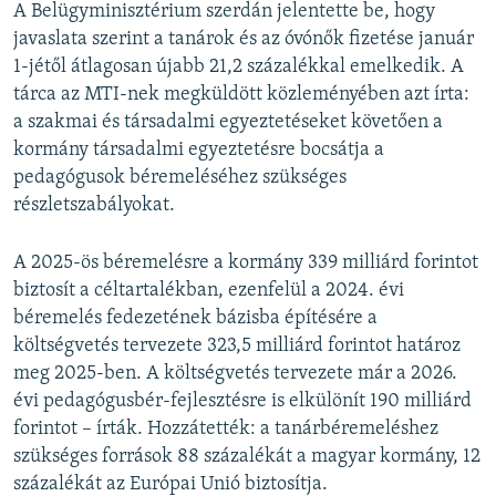
A Belügyminisztérium szerdán jelentette be, hogy
javaslata szerint a tanárok és az óvónők fizetése január
1-jétől átlagosan újabb 21,2 százalékkal emelkedik. A
tárca az MTI-nek megküldött közleményében azt írta:
a szakmai és társadalmi egyeztetéseket követően a
kormány társadalmi egyeztetésre bocsátja a
pedagógusok béremeléséhez szükséges
részletszabályokat.
A 2025-ös béremelésre a kormány 339 milliárd forintot
biztosít a céltartalékban, ezenfelül a 2024. évi
béremelés fedezetének bázisba építésére a
költségvetés tervezete 323,5 milliárd forintot határoz
meg 2025-ben. A költségvetés tervezete már a 2026.
évi pedagógusbér-fejlesztésre is elkülönít 190 milliárd
forintot – írták. Hozzátették: a tanárbéremeléshez
szükséges források 88 százalékát a magyar kormány, 12
százalékát az Európai Unió biztosítja.