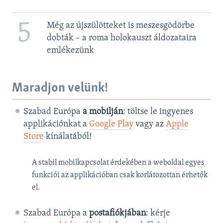
5
Még az újszülötteket is meszesgödörbe
dobták – a roma holokauszt áldozataira
emlékezünk
Maradjon velünk!
Szabad Európa
a mobilján
: töltse le ingyenes
applikációnkat a
Google Play
vagy az
Apple
Store
kínálatából!
A stabil mobilkapcsolat érdekében a weboldal egyes
funkciói az applikációban csak korlátozottan érhetők
el.
Szabad Európa a
postafiókjában
: kérje