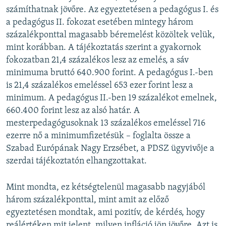
számíthatnak jövőre. Az egyeztetésen a pedagógus I. és
a pedagógus II. fokozat esetében mintegy három
százalékponttal magasabb béremelést közöltek velük,
mint korábban. A tájékoztatás szerint a gyakornok
fokozatban 21,4 százalékos lesz az emelés, a sáv
minimuma bruttó 640.900 forint. A pedagógus I.-ben
is 21,4 százalékos emeléssel 653 ezer forint lesz a
minimum. A pedagógus II.-ben 19 százalékot emelnek,
660.400 forint lesz az alsó határ. A
mesterpedagógusoknak 13 százalékos emeléssel 716
ezerre nő a minimumfizetésük – foglalta össze a
Szabad Európának Nagy Erzsébet, a PDSZ ügyvivője a
szerdai tájékoztatón elhangzottakat.
Mint mondta, ez kétségtelenül magasabb nagyjából
három százalékponttal, mint amit az előző
egyeztetésen mondtak, ami pozitív, de kérdés, hogy
reálértéken mit jelent, milyen infláció jön jövőre. Azt is