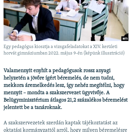
EURÓPAI UNIÓ
VILÁG
KLÍMAVÁLTOZÁS
A MÚLT TANULSÁGAI
Egy pedagógus kiosztja a vizsgafeladatokat a XIV. kerületi
KÖVESSEN MINKET!
horvát gimnáziumban 2022. május 9-én (képünk illusztráció)
Valamennyit enyhít a pedagógusok rossz anyagi
helyzetén a jövőre ígért béremelés, de nem tudni,
Valamennyi RFE/RL weboldal
mekkora áremelkedés lesz, így nehéz megítélni, hogy
mennyit – mondta a szakszervezet ügyvivője. A
Belügyminisztérium átlagos 21,2 százalékos béremelést
jelentett be a tanároknak.
A szakszervezetek szerdán kaptak tájékoztatást az
oktatási kormányzattól arról, hogy milyen béremelésre