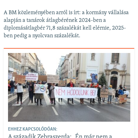
A BM közleményében arról is írt: a kormány vállalása
alapján a tanárok átlagbérének 2024-ben a
diplomásátlagbér 71,8 százalékát kell elérnie, 2025-
ben pedig a nyolcvan százalékát.
EHHEZ KAPCSOLÓDÓAN:
A századik Zebraszerda: „Én már nem a