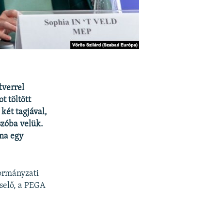
tverrel
t töltött
két tagjával,
szóba velük.
 ma egy
kormányzati
selő, a PEGA