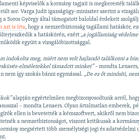
lamenti képviselők a kormány tagjait is megkeresték találk
rült sor. Varga Judit igazságügy-miniszter szerint a vizsgál
 a Soros György által támogatott baloldal érdekeit szolgálj
azt is írta
, hogy a nemzetbiztonság tagállami hatáskör, e
túlterjeszkedik a hatáskörén, ezért
„a jogállamiság védelm
űködik együtt a vizsgálóbizottsággal.
em indokolta meg, miért nem volt hajlandó találkozni a bizo
eesküvés-elméletekkel támadott minket” –
mondta Lenaers,
n nem így szokás bánni egymással.
„De ez őt minősíti, ne
ékok”
alapján egyértelműen megbizonyosodtunk arról, hog
gasusszal – mondta Lenaers. Olyan ártalmatlan emberek, pé
gírók ellen is bevetették a kémszoftvert, akikről nem bizo
tetnék a nemzetbiztonságot, viszont kritikusak a kormán
kormány megsértett több személyiségi jogi és adatvédelmi u
nt.