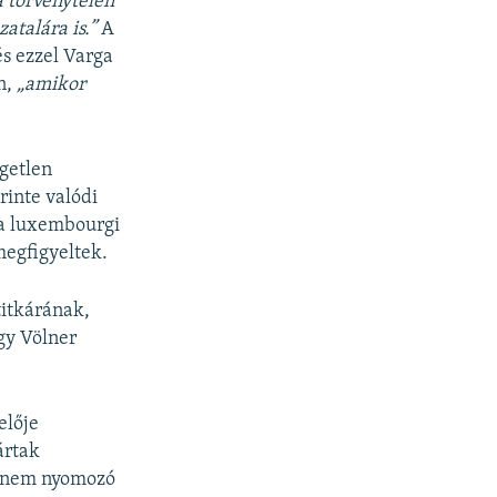
a törvénytelen
atalára is.”
A
és ezzel Varga
n,
„amikor
ggetlen
rinte valódi
 a luxembourgi
egfigyeltek.
titkárának,
ogy Völner
elője
ártak
g nem nyomozó