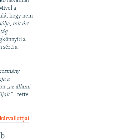
skó Istvánnal
Mivel a
 alá, hogy nem
lja, mit ért
 tág
gkönnyíti a
 sérti a
 kormány
ja a
gon
„az állami
jait” –
tette
árvallottjai
bb