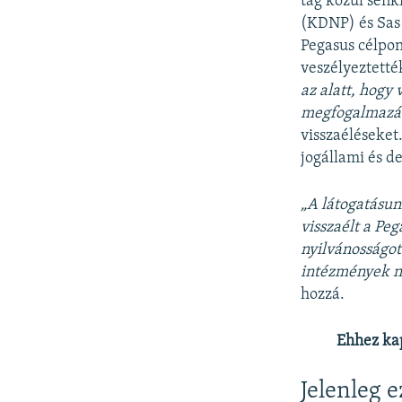
tag közül senk
(KDNP) és Sas 
Pegasus célpon
veszélyeztetté
az alatt, hogy
megfogalmazás
visszaéléseket
jogállami és d
„A látogatásun
visszaélt a Pe
nyilvánosságot
intézmények ne
hozzá.
Ehhez ka
Jelenleg 