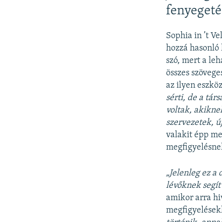
fenyegeté
Sophia in ’t Ve
hozzá hasonló 
szó, mert a leh
összes szövege
az ilyen eszkö
sérti, de a tá
voltak, akikne
szervezetek, ú
valakit épp me
megfigyelésne
„Jelenleg ez a
lévőknek segí
amikor arra hi
megfigyelések