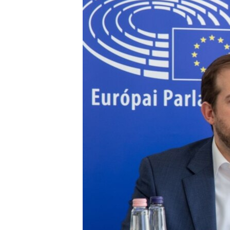
EURÓPAI UNIÓ
VILÁG
KLÍMAVÁLTOZÁS
A MÚLT TANULSÁGAI