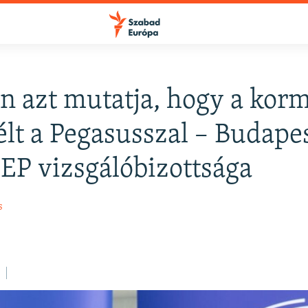
 azt mutatja, hogy a kor
FELIRATKOZÁS
élt a Pegasusszal – Budape
z EP vizsgálóbizottsága
Apple Podcasts
s
Spotify
Feliratkozás