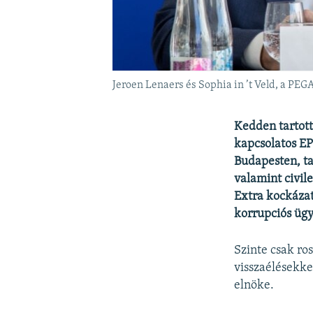
Jeroen Lenaers és Sophia in ’t Veld, a PEGA
Kedden tartott
kapcsolatos EP
Budapesten, tal
valamint civil
Extra kockázat
korrupciós ügy
Szinte csak ro
visszaélésekke
elnöke.