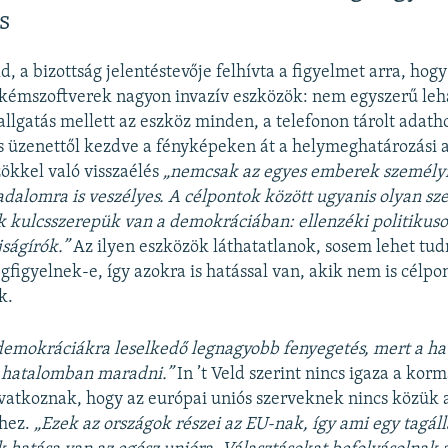
s
ld, a bizottság jelentéstevője felhívta a figyelmet arra, hogy
kémszoftverek nagyon invazív eszközök: nem egyszerű leha
allgatás mellett az eszköz minden, a telefonon tárolt adath
s üzenettől kezdve a fényképeken át a helymeghatározási a
zökkel való visszaélés
„nemcsak az egyes emberek személyis
rsadalomra is veszélyes. A célpontok között ugyanis olyan s
k kulcsszerepük van a demokráciában: ellenzéki politikusok
jságírók.”
Az ilyen eszközök láthatatlanok, sosem lehet tud
gfigyelnek-e, így azokra is hatással van, akik nem is célpon
k.
 demokráciákra leselkedő legnagyobb fenyegetés, mert a h
t hatalomban maradni.”
In ’t Veld szerint nincs igaza a ko
vatkoznak, hogy az európai uniós szerveknek nincs közük 
hez.
„Ezek az országok részei az EU-nak, így ami egy tagá