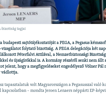
-bizottság tagjai
a budapesti sajtótájékoztatóját a PEGA, a Pegasus kémszof
-vizsgálatot folytató bizottság. A PEGA delegációja két napo
álkozott Péterfalvi Attilával, a Nemzetbiztonsági Bizottság 
ekkel és újságírókkal is. A kormány részéről senki nem állt 
ot jelent, hogy a megfigyeléseket engedélyező Völner Pál
 vádlottja.
ssz tapasztalatuk volt Magyarországon a Pegasusszal való 
l kapcsolatban – mondta Jeroen Lenaers néppárti EP-képvi