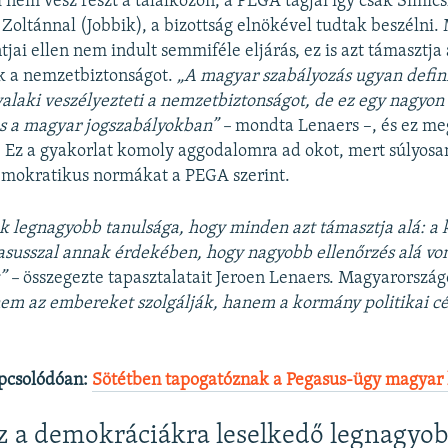
i nem vesz részt a találkozón, a PEGA tagjai így csak Simic
Zoltánnal (Jobbik), a bizottság elnökével tudtak beszélni. 
tjai ellen nem indult semmiféle eljárás, ez is azt támasztja
k a nemzetbiztonságot.
„A magyar szabályozás ugyan definiá
 valaki veszélyezteti a nemzetbiztonságot, de ez egy nagyon
 a magyar jogszabályokban” –
mondta Lenaers –, és ez me
. Ez a gyakorlat komoly aggodalomra ad okot, mert súlyosan
emokratikus normákat a PEGA szerint.
k legnagyobb tanulsága, hogy minden azt támasztja alá: a
gasusszal annak érdekében, hogy nagyobb ellenőrzés alá von
” –
összegezte tapasztalatait Jeroen Lenaers. Magyarorszá
m az embereket szolgálják, hanem a kormány politikai cél
pcsolódóan:
Sötétben tapogatóznak a Pegasus-ügy magyar k
ez a demokráciákra leselkedő legnagyo