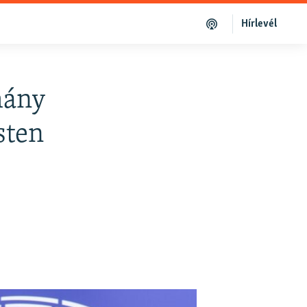
Hírlevél
mány
sten