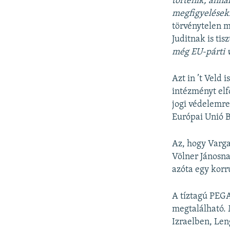
történik, anna
megfigyelésekk
törvénytelen m
Juditnak is ti
még EU-párti v
Azt in ’t Veld
intézményt elf
jogi védelemre
Európai Unió 
Az, hogy Varga
Völner Jánosnak
azóta egy korru
A tíztagú PEGA
megtalálható. 
Izraelben, Len