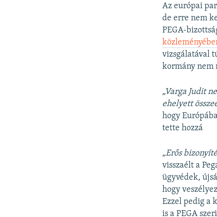
Az európai par
de erre nem ke
PEGA-bizottság
közleményében 
vizsgálatával 
kormány nem m
„Varga Judit n
ehelyett össz
hogy Európába
tette hozzá
„Erős bizonyít
visszaélt a Pe
ügyvédek, újsá
hogy veszélyez
Ezzel pedig a 
is a PEGA szeri