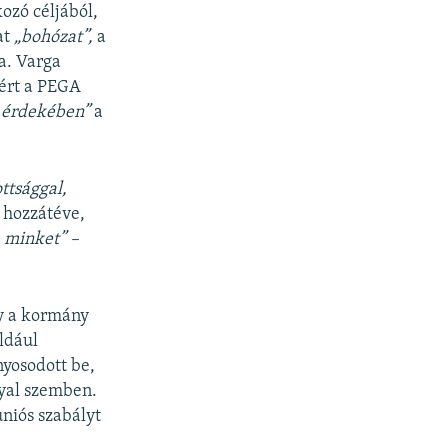
ozó céljából,
at
„bohózat”,
a
a. Varga
zért a PEGA
e érdekében”
a
ttsággal,
 hozzátéve,
m minket” –
y a kormány
ldául
nyosodott be,
nyal szemben.
niós szabályt