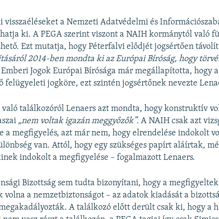
i visszaéléseket a Nemzeti Adatvédelmi és Információszab
hatja ki. A PEGA szerint viszont a NAIH kormánytól való f
ető. Ezt mutatja, hogy Péterfalvi elődjét jogsértően távolí
ításáról 2014-ben mondta ki az Európai Bíróság, hogy törvé
az Emberi Jogok Európai Bírósága már megállapította, hogy
ő felügyeleti jogköre, ezt szintén jogsértőnek nevezte Lena
l való találkozóról Lenaers azt mondta, hogy konstruktív vo
aszai
„nem voltak igazán meggyőzők”.
A NAIH csak azt vizs
-e a megfigyelés, azt már nem, hogy elrendelése indokolt vol
ülönbség van. Attól, hogy egy szükséges papírt aláírtak, m
kinek indokolt a megfigyelése – fogalmazott Lenaers.
sági Bizottság sem tudta bizonyítani, hogy a megfigyeltek
k volna a nemzetbiztonságot – az adatok kiadását a bizottsá
 megakadályozták. A találkozó előtt derült csak ki, hogy a 