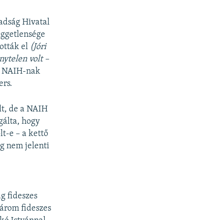
adság Hivatal
üggetlensége
tották el
(Jóri
nytelen volt –
 a NAIH-nak
ers.
lt, de a NAIH
gálta, hogy
t-e – a kettő
ég nem jelenti
g fideszes
három fideszes