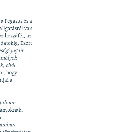
 a Pegasus és a
llgatásról van
oz hozzáfér, az
datokig. Ezért
égi jogait
zemélyek
, civil
ni, hogy
tjai a
atalmon
rmányoknak,
a
llamban