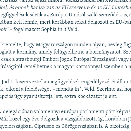
k hatása van az egész unióra. Választásokat befolyásolnak 
el, és ennek hatása van az EU szerveire és az EU döntéshoz
egfigyelések sértik az Európai Unióról szóló szerződést is, 
sztában kell lennie, mert korábban sokat dolgozott ez EU-ba
olt”
– fogalmazott Sophia in ’t Veld.
 is kiemelte, hogy Magyarországon minden olyan, névleg fü
oglalt a kormány, amely felügyelhetné a kormányzatot. Sze
 csak a strasbourgi Emberi Jogok Európai Bíróságától vagy
Bíróságától remélhetnek a magyar kormánnyal szemben a m
 Judit „kiszervezte” a megfigyelések engedélyezését állam
, elkeni a felelősséget – mondta in ’t Veld. Szerinte az, h
pciós ügy gyanúsítottja lett, extra kockázatot jelent.
-delegációban valamennyi európai parlamenti párt képvis
Már közel egy éve dolgozik a vizsgálóbizottság, korábban j
gyelországban, Cipruson és Görögországban is. A bizottsá