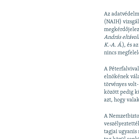
Az adatvédelm
(NAIH) vizsgál
megkérdőjelezh
András eltávol
K.-A. Á
.), és 
nincs megfelel
A Péterfalviva
elnökének vál
törvényes volt
között pedig k
azt, hogy vala
A Nemzetbizton
veszélyeztetté
tagjai ugyanis