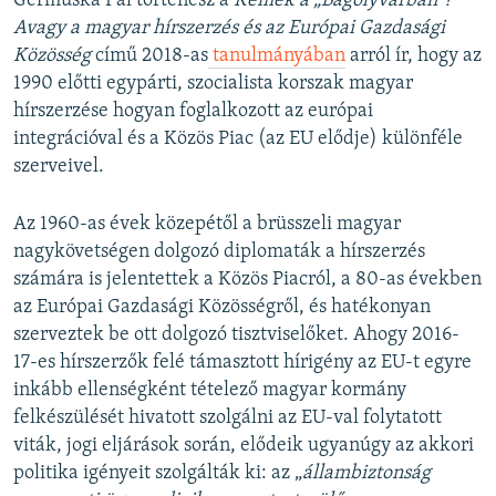
Germuska Pál történész a
Kémek a „Bagolyvárban”?
Avagy a magyar hírszerzés és az Európai Gazdasági
Közösség
című 2018-as
tanulmányában
arról ír, hogy az
1990 előtti egypárti, szocialista korszak magyar
hírszerzése hogyan foglalkozott az európai
integrációval és a Közös Piac (az EU elődje) különféle
szerveivel.
Az 1960-as évek közepétől a brüsszeli magyar
nagykövetségen dolgozó diplomaták a hírszerzés
számára is jelentettek a Közös Piacról, a 80-as években
az Európai Gazdasági Közösségről, és hatékonyan
szerveztek be ott dolgozó tisztviselőket. Ahogy 2016-
17-es hírszerzők felé támasztott hírigény az EU-t egyre
inkább ellenségként tételező magyar kormány
felkészülését hivatott szolgálni az EU-val folytatott
viták, jogi eljárások során, elődeik ugyanúgy az akkori
politika igényeit szolgálták ki: az „
állambiztonság