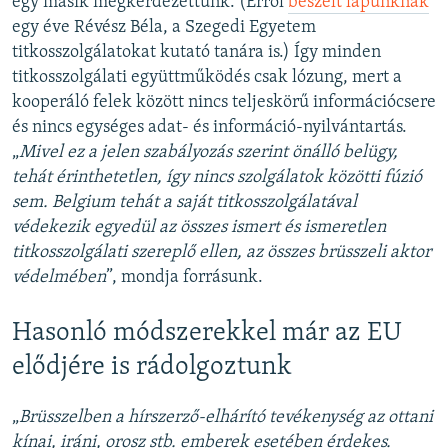
egy másik megkérdezettünk. (Erről
beszélt lapunknak
egy éve Révész Béla, a Szegedi Egyetem
titkosszolgálatokat kutató tanára is.) Így minden
titkosszolgálati együttműködés csak lózung, mert a
kooperáló felek között nincs teljeskörű információcsere
és nincs egységes adat- és információ-nyilvántartás.
„
Mivel ez a jelen szabályozás szerint önálló belügy,
tehát érinthetetlen, így nincs szolgálatok közötti fúzió
sem. Belgium tehát a saját titkosszolgálatával
védekezik egyedül az összes ismert és ismeretlen
titkosszolgálati szereplő ellen, az összes brüsszeli aktor
védelmében
”, mondja forrásunk.
Hasonló módszerekkel már az EU
elődjére is rádolgoztunk
„
Brüsszelben a hírszerző-elhárító tevékenység az ottani
kínai, iráni, orosz stb. emberek esetében érdekes.