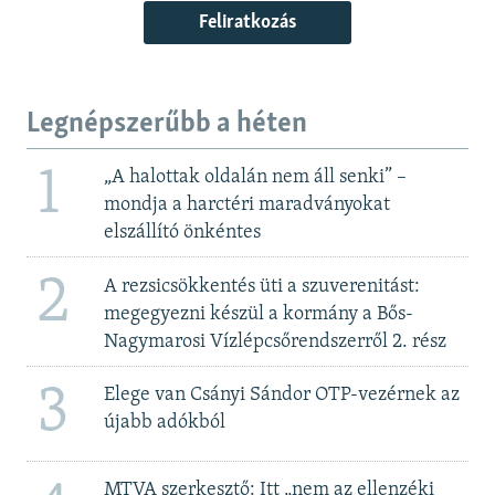
Feliratkozás
Legnépszerűbb a héten
1
„A halottak oldalán nem áll senki” –
mondja a harctéri maradványokat
elszállító önkéntes
2
A rezsicsökkentés üti a szuverenitást:
megegyezni készül a kormány a Bős-
Nagymarosi Vízlépcsőrendszerről 2. rész
3
Elege van Csányi Sándor OTP-vezérnek az
újabb adókból
MTVA szerkesztő: Itt „nem az ellenzéki