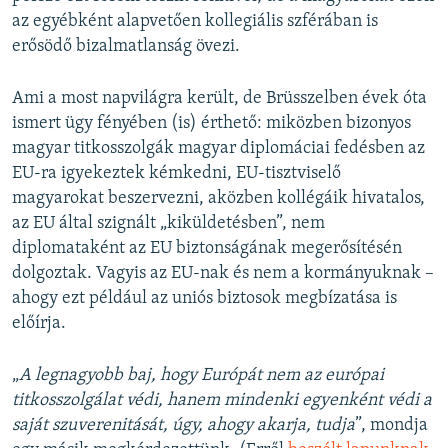
az egyébként alapvetően kollegiális szférában is
erősödő bizalmatlanság övezi.
Ami a most napvilágra került, de Brüsszelben évek óta
ismert ügy fényében (is) érthető: miközben bizonyos
magyar titkosszolgák magyar diplomáciai fedésben az
EU-ra igyekeztek kémkedni, EU-tisztviselő
magyarokat beszervezni, aközben kollégáik hivatalos,
az EU által szignált „kiküldetésben”, nem
diplomataként az EU biztonságának megerősítésén
dolgoztak. Vagyis az EU-nak és nem a kormányuknak –
ahogy ezt például az uniós biztosok megbízatása is
előírja.
„
A legnagyobb baj, hogy Európát nem az európai
titkosszolgálat védi, hanem mindenki egyenként védi a
saját szuverenitását, úgy, ahogy akarja, tudja
”, mondja