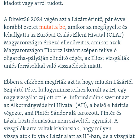
kiadott vagy arról tudott.
A Direkt36 2024 végén azt a Lázárt érintő, pár évvel
korábbi esetet
mutatta be
, amikor az megfigyelte és
lehallgatta az Európai Csalás Elleni Hivatal (OLAF)
Magyarországra érkező ellenőreit is, amikor azok
Magyarországon Tiborcz Istvánt szépen felívelő
oligarcha-pályáján elindító cégét, az Eliost vizsgálták
uniós forrásokkal való visszaélések miatt.
Ebben a cikkben megírták azt is, hogy miután Lázártól
Szijjártó Péter külügyminiszterhez került az IH, egy
nagy vizsgálat zajlott ott le. Információink szerint azt
az Alkotmányvédelmi Hivatal (AH), a belső elhárítás
végezte, ami Pintér Sándor alá tartozott. Pintér és
Lázár köztudomásúan nem szívelték egymást. A
vizsgálók arra voltak kíváncsiak, hogy milyen
vizsgálatok folytak Lázár alatt az IH-ban, de a vizsgálat