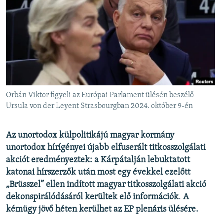
EURÓPAI UNIÓ
VILÁG
KLÍMAVÁLTOZÁS
A MÚLT TANULSÁGAI
KÖVESSEN MINKET!
Orbán Viktor figyeli az Európai Parlament ülésén beszélő
Ursula von der Leyent Strasbourgban 2024. október 9-én
Valamennyi RFE/RL weboldal
Az unortodox külpolitikájú magyar kormány
unortodox hírígényei újabb elfuserált titkosszolgálati
akciót eredményeztek: a Kárpátalján lebuktatott
katonai hírszerzők után most egy évekkel ezelőtt
„Brüsszel” ellen indított magyar titkosszolgálati akció
dekonspirálódásáról kerültek elő információk
.
A
kémügy jövő héten kerülhet az EP plenáris ülésére.