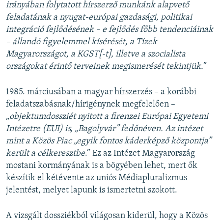
irányában folytatott hírszerző munkánk alapvető
feladatának a nyugat-európai gazdasági, politikai
integráció fejlődésének – e fejlődés főbb tendenciáinak
– állandó figyelemmel kísérését, a Tízek
Magyarországot, a KGST[-t], illetve a szocialista
országokat érintő terveinek megismerését tekintjük.
”
1985. márciusában a magyar hírszerzés – a korábbi
feladatszabásnak/hírigénynek megfelelően –
„
objektumdossziét nyitott a firenzei Európai Egyetemi
Intézetre (EUI) is, „Bagolyvár” fedőnéven. Az intézet
mint a Közös Piac „egyik fontos káderképző központja”
került a célkeresztbe
.” Ez az Intézet Magyarország
mostani kormányának is a bögyében lehet, mert ők
készítik el kétévente az uniós Médiapluralizmus
jelentést, melyet lapunk is ismertetni szokott.
A vizsgált dossziékból világosan kiderül, hogy a Közös