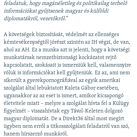
feladatuk, hogy magánéletileg és politikailag terhelő
információkat gyűjtsenek magyar és külföldi
diplomatákról, vezetőkről.
”
A követségek biztosítását, védelmét az ellenséges
kémtevékenységtől jórészt szintén az IH végzi, de van,
ahol az AH. Ez a munka azt is jelenti, hogy a követségi
munkatársak nemzetbiztonsági kockázatot rejtő
kapcsolatait, szokásait is ismerniük kell, valamennyire
róluk is információkat kell gyűjteniük. Ez az, ami nem
sikerült a gyerekpornográfiával az egyik amerikai
szolgálat által lebuktatott Kaleta Gábor esetében,
ugyanakkor az az eset is ismert, amikor kicsapongó
életvitele miatt – melyre a szolgálat hívta fel a Külügy
figyelmét – visszahívtak egy Távol-Keleten dolgozó
magyar diplomatát. De a Direkt36 által most megírt
ügyben nem erről a titkosszolgálati feladatról van szó,
hanem hírszerző munkáról.