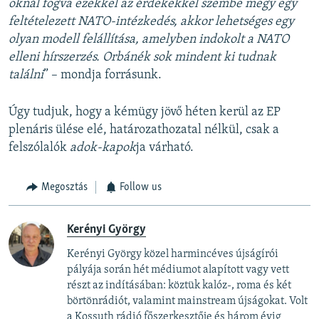
oknál fogva ezekkel az érdekekkel szembe megy egy
feltételezett NATO-intézkedés, akkor lehetséges egy
olyan modell felállítása, amelyben indokolt a NATO
elleni hírszerzés. Orbánék sok mindent ki tudnak
találni
” – mondja forrásunk.
Úgy tudjuk, hogy a kémügy jövő héten kerül az EP
plenáris ülése elé, határozathozatal nélkül, csak a
felszólalók
adok-kapok
ja várható.
Megosztás
Follow us
Kerényi György
Kerényi György közel harmincéves újságírói
pályája során hét médiumot alapított vagy vett
részt az indításában: köztük kalóz-, roma és két
börtönrádiót, valamint mainstream újságokat. Volt
a Kossuth rádió főszerkesztője és három évig