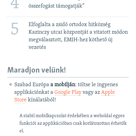
4
összefogást támogatják”
5
Elfoglalta a zsidó ortodox hitközség
Kazinczy utcai központját a vitatott módon
megválasztott, EMIH-hez köthető új
vezetés
Maradjon velünk!
Szabad Európa
a mobilján
: töltse le ingyenes
applikációnkat a
Google Play
vagy az
Apple
Store
kínálatából!
A stabil mobilkapcsolat érdekében a weboldal egyes
funkciói az applikációban csak korlátozottan érhetők
el.