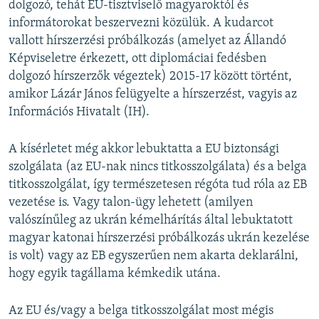
dolgozó, tehát EU-tisztviselő magyaroktól és
informátorokat beszervezni közülük. A kudarcot
vallott hírszerzési próbálkozás (amelyet az Állandó
Képviseletre érkezett, ott diplomáciai fedésben
dolgozó hírszerzők végeztek) 2015-17 között történt,
amikor Lázár János felügyelte a hírszerzést, vagyis az
Információs Hivatalt (IH).
A kísérletet még akkor lebuktatta a EU biztonsági
szolgálata (az EU-nak nincs titkosszolgálata) és a belga
titkosszolgálat, így természetesen régóta tud róla az EB
vezetése is. Vagy talon-ügy lehetett (amilyen
valószínűleg az ukrán kémelhárítás által lebuktatott
magyar katonai hírszerzési próbálkozás ukrán kezelése
is volt) vagy az EB egyszerűen nem akarta deklarálni,
hogy egyik tagállama kémkedik utána.
Az EU és/vagy a belga titkosszolgálat most mégis