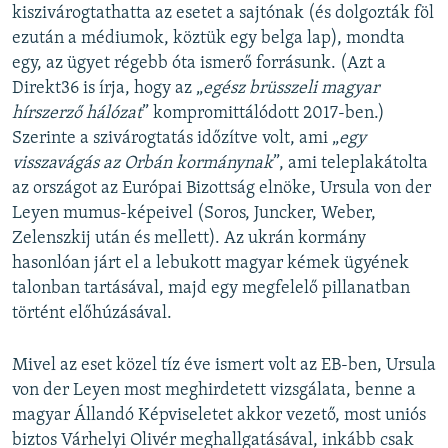
kiszivárogtathatta az esetet a sajtónak (és dolgozták föl
ezután a médiumok, köztük egy belga lap), mondta
egy, az ügyet régebb óta ismerő forrásunk. (Azt a
Direkt36 is írja, hogy az „
egész brüsszeli magyar
hírszerző hálózat
” kompromittálódott 2017-ben.)
Szerinte a szivárogtatás időzítve volt, ami „
egy
visszavágás az Orbán kormánynak
”, ami teleplakátolta
az országot az Európai Bizottság elnöke, Ursula von der
Leyen mumus-képeivel (Soros, Juncker, Weber,
Zelenszkij után és mellett). Az ukrán kormány
hasonlóan járt el a lebukott magyar kémek ügyének
talonban tartásával, majd egy megfelelő pillanatban
történt előhúzásával.
Mivel az eset közel tíz éve ismert volt az EB-ben, Ursula
von der Leyen most meghirdetett vizsgálata, benne a
magyar Állandó Képviseletet akkor vezető, most uniós
biztos Várhelyi Olivér meghallgatásával, inkább csak