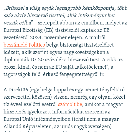
„
Brüsszel a világ egyik legnagyobb kémközpontja, több
száz aktív hírszerző tiszttel, akik intézményünket
veszik célba
” – szerepelt abban az emailben, melyet az
Európai Bizottság (EB) tisztviselői kaptak az EB
vezetésétől 2024. november elején. A mailről
beszámoló Politico
belga biztonsági tisztviselőket
idézett, akik szerint egyes nagykövetségeken a
diplomaták 10-20 százaléka hírszerző tiszt. A cikk az
orosz, kínai, és nem az EU saját „alkotóelemei”, a
tagországok felől érkező fenyegetettségről ír.
A Direkt36 (egy belga lappal és egy német tényfeltáró
szervezettel közösen) viszont nemrég egy olyan, közel
tíz évvel ezelőtti esetről
számolt be
, amikor a magyar
hírszerzés igyekezett információkat szerezni az
Európai Unió intézményeiben (tehát nem a magyar
Állandó Képviseleten, az uniós nagykövetségen)