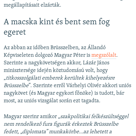
megállapításait elzárták.
A macska kint és bent sem fog
egeret
Az abban az időben Brüsszelben, az Állandó
Képviseleten dolgozó Magyar Péter is
megszólalt
.
Szerinte a nagykövetségen akkor, Lázár János
minisztersége idején köztudomású volt, hogy
„
titkosszolgálati emberek kerültek kihelyezésre
Brüsszelbe
”. Szerinte erről Várhelyi Olivér akkori uniós
nagykövet (és Magyar egykori főnöke) is tudott, bár
most, az uniós vizsgálat során ezt tagadta.
Magyar szerinr amikor „
szakpolitikai felkészültséggel
nem rendelkező fura figurák érkeztek Brüsszelbe
fedett, „diplomata” munkakörbe…az lehetett a