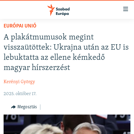
Akadálymentes
mód
Ugrás
EURÓPAI UNIÓ
a
NAPIRENDEN
A plakátmumusok megint
fő
AKTUÁLIS
oldalra
visszaütöttek: Ukrajna után az EU is
FELIRATKOZÁS
PODCASTOK
Ugrás
lebuktatta az ellene kémkedő
a
VIDEÓK
magyar hírszerzést
tartalomjegyzékre
Spotify
ELEMZŐ
Ugrás
Kerényi György
a
NER15
Feliratkozás
keresésre
2025. október 17.
SZABADON
TÁRSADALOM
Megosztás
DEMOKRÁCIA
A PÉNZ NYOMÁBAN