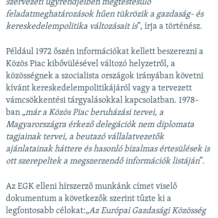
szervezeti ügyrendjeiben megtestesülő
feladatmeghatározások hűen tükrözik a gazdaság- és
kereskedelempolitika változásait is
”, írja a történész.
Például 1972 őszén információkat kellett beszerezni a
Közös Piac kibővülésével változó helyzetről, a
közösségnek a szocialista országok irányában követni
kívánt kereskedelempolitikájáról vagy a tervezett
vámcsökkentési tárgyalásokkal kapcsolatban. 1978-
ban „
már a Közös Piac beruházási tervei, a
Magyarországra érkező delegációk nem diplomata
tagjainak tervei, a beutazó vállalatvezetők
ajánlatainak háttere és hasonló bizalmas értesülések is
ott szerepeltek a megszerzendő információk listáján
”.
Az EGK elleni hírszerző munkánk címet viselő
dokumentum a következők szerint tűzte ki a
legfontosabb célokat:„
Az Európai Gazdasági Közösség