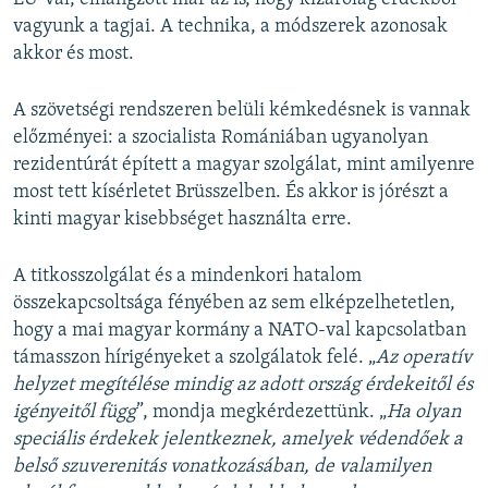
vagyunk a tagjai. A technika, a módszerek azonosak
akkor és most.
A szövetségi rendszeren belüli kémkedésnek is vannak
előzményei: a szocialista Romániában ugyanolyan
rezidentúrát épített a magyar szolgálat, mint amilyenre
most tett kísérletet Brüsszelben. És akkor is jórészt a
kinti magyar kisebbséget használta erre.
A titkosszolgálat és a mindenkori hatalom
összekapcsoltsága fényében az sem elképzelhetetlen,
hogy a mai magyar kormány a NATO-val kapcsolatban
támasszon hírigényeket a szolgálatok felé. „
Az operatív
helyzet megítélése mindig az adott ország érdekeitől és
igényeitől függ
”, mondja megkérdezettünk. „
Ha olyan
speciális érdekek jelentkeznek, amelyek védendőek a
belső szuverenitás vonatkozásában, de valamilyen