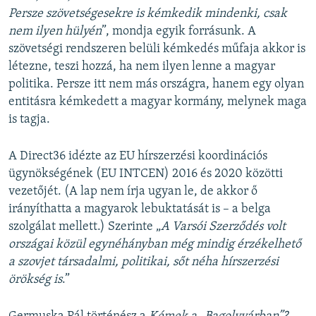
Persze szövetségesekre is kémkedik mindenki, csak
nem ilyen hülyén
”, mondja egyik forrásunk. A
szövetségi rendszeren belüli kémkedés műfaja akkor is
létezne, teszi hozzá, ha nem ilyen lenne a magyar
politika. Persze itt nem más országra, hanem egy olyan
entitásra kémkedett a magyar kormány, melynek maga
is tagja.
A Direct36 idézte az EU hírszerzési koordinációs
ügynökségének (EU INTCEN) 2016 és 2020 közötti
vezetőjét. (A lap nem írja ugyan le, de akkor ő
irányíthatta a magyarok lebuktatását is – a belga
szolgálat mellett.) Szerinte „
A Varsói Szerződés volt
országai közül egynéhányban még mindig érzékelhető
a szovjet társadalmi, politikai, sőt néha hírszerzési
örökség is
.”