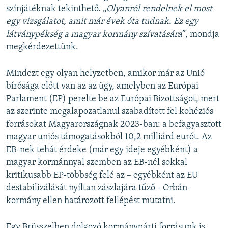
színjátéknak tekinthető. „
Olyanról rendelnek el most
egy vizsgálatot, amit már évek óta tudnak. Ez egy
látványpékség a magyar kormány szívatására
”, mondja
megkérdezettünk.
Mindezt egy olyan helyzetben, amikor már az Unió
bírósága előtt van az az ügy, amelyben az Európai
Parlament (EP) perelte be az Európai Bizottságot, mert
az szerinte megalapozatlanul szabadított fel kohéziós
forrásokat Magyarországnak 2023-ban: a befagyasztott
magyar uniós támogatásokból 10,2 milliárd eurót. Az
EB-nek tehát érdeke (már egy ideje egyébként) a
magyar kormánnyal szemben az EB-nél sokkal
kritikusabb EP-többség felé az – egyébként az EU
destabilizálását nyíltan zászlajára tűző - Orbán-
kormány ellen határozott fellépést mutatni.
Egy Brüsszelben dolgozó kormánypárti forrásunk is