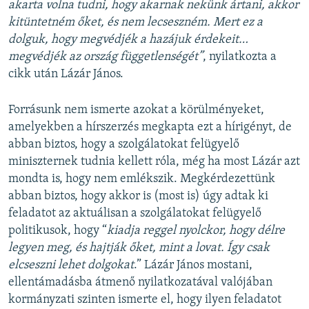
akarta volna tudni, hogy akarnak nekünk ártani, akkor
kitüntetném őket, és nem lecseszném. Mert ez a
dolguk, hogy megvédjék a hazájuk érdekeit…
megvédjék az ország függetlenségét”
, nyilatkozta a
cikk után Lázár János.
Forrásunk nem ismerte azokat a körülményeket,
amelyekben a hírszerzés megkapta ezt a hírigényt, de
abban biztos, hogy a szolgálatokat felügyelő
miniszternek tudnia kellett róla, még ha most Lázár azt
mondta is, hogy nem emlékszik. Megkérdezettünk
abban biztos, hogy akkor is (most is) úgy adtak ki
feladatot az aktuálisan a szolgálatokat felügyelő
politikusok, hogy “
kiadja reggel nyolckor, hogy délre
legyen meg, és hajtják őket, mint a lovat. Így csak
elcseszni lehet dolgokat
.” Lázár János mostani,
ellentámadásba átmenő nyilatkozatával valójában
kormányzati szinten ismerte el, hogy ilyen feladatot