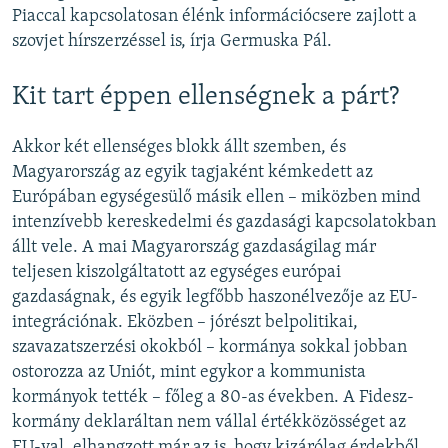
Piaccal kapcsolatosan élénk információcsere zajlott a
szovjet hírszerzéssel is, írja Germuska Pál.
Kit tart éppen ellenségnek a párt?
Akkor két ellenséges blokk állt szemben, és
Magyarország az egyik tagjaként kémkedett az
Európában egységesülő másik ellen – miközben mind
intenzívebb kereskedelmi és gazdasági kapcsolatokban
állt vele. A mai Magyarország gazdaságilag már
teljesen kiszolgáltatott az egységes európai
gazdaságnak, és egyik legfőbb haszonélvezője az EU-
integrációnak. Eközben – jórészt belpolitikai,
szavazatszerzési okokból – kormánya sokkal jobban
ostorozza az Uniót, mint egykor a kommunista
kormányok tették – főleg a 80-as években. A Fidesz-
kormány deklaráltan nem vállal értékközösséget az
EU-val, elhangzott már az is, hogy kizárólag érdekből