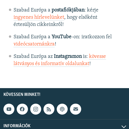
Szabad Európa a
postafiókjában
: kérje
ingyenes hírlevelünket
, hogy elsőként
értesüljön cikkeinkről!
Szabad Európa a
YouTube
-on: iratkozzon fel
videócsatornánkra
!
Szabad Európa az
Instagramon
is:
kövesse
látványos és informatív oldalunkat
! ​
KÖVESSEN MINKET!
INFORMÁCIÓK