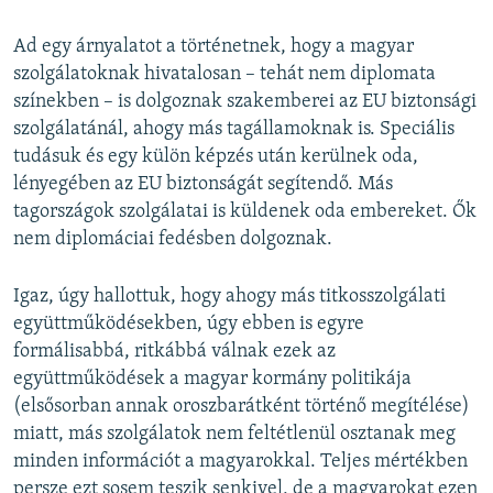
Ad egy árnyalatot a történetnek, hogy a magyar
szolgálatoknak hivatalosan – tehát nem diplomata
színekben – is dolgoznak szakemberei az EU biztonsági
szolgálatánál, ahogy más tagállamoknak is. Speciális
tudásuk és egy külön képzés után kerülnek oda,
lényegében az EU biztonságát segítendő. Más
tagországok szolgálatai is küldenek oda embereket. Ők
nem diplomáciai fedésben dolgoznak.
Igaz, úgy hallottuk, hogy ahogy más titkosszolgálati
együttműködésekben, úgy ebben is egyre
formálisabbá, ritkábbá válnak ezek az
együttműködések a magyar kormány politikája
(elsősorban annak oroszbarátként történő megítélése)
miatt, más szolgálatok nem feltétlenül osztanak meg
minden információt a magyarokkal. Teljes mértékben
persze ezt sosem teszik senkivel, de a magyarokat ezen