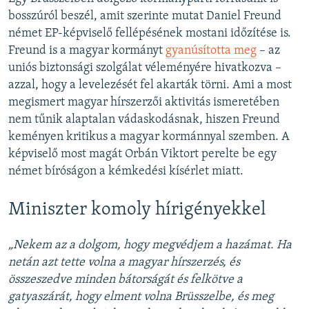
bosszúról beszél, amit szerinte mutat Daniel Freund
német EP-képviselő fellépésének mostani időzítése is.
Freund is a magyar kormányt
gyanúsította meg
– az
uniós biztonsági szolgálat véleményére hivatkozva –
azzal, hogy a levelezését fel akarták törni. Ami a most
megismert magyar hírszerzői aktivitás ismeretében
nem tűnik alaptalan vádaskodásnak, hiszen Freund
keményen kritikus a magyar kormánnyal szemben. A
képviselő most magát Orbán Viktort perelte be egy
német bíróságon a kémkedési kísérlet miatt.
Miniszter komoly hírigényekkel
„Nekem az a dolgom, hogy megvédjem a hazámat. Ha
netán azt tette volna a magyar hírszerzés, és
összeszedve minden bátorságát és felkötve a
gatyaszárát, hogy elment volna Brüsszelbe, és meg