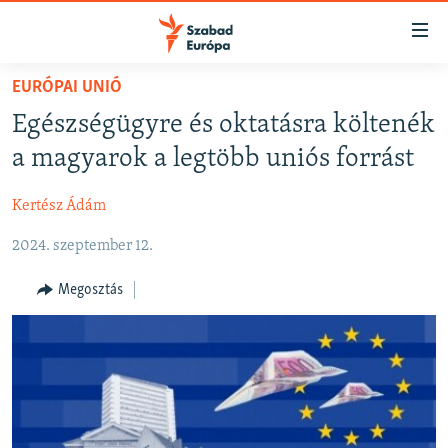
Akadálymentes
mód
Ugrás
EURÓPAI UNIÓ
a
NAPIRENDEN
Egészségügyre és oktatásra költenék
fő
AKTUÁLIS
oldalra
a magyarok a legtöbb uniós forrást
FELIRATKOZÁS
PODCASTOK
Ugrás
a
Kertész Ádám
VIDEÓK
tartalomjegyzékre
Spotify
2024. szeptember 12.
ELEMZŐ
Ugrás
a
NER15
Megosztás
Feliratkozás
keresésre
SZABADON
TÁRSADALOM
DEMOKRÁCIA
A PÉNZ NYOMÁBAN