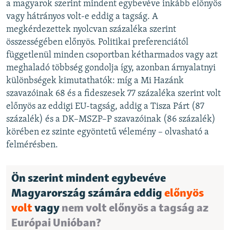
a magyarok szerint mindent egybevéve inkább előnyös
vagy hátrányos volt-e eddig a tagság. A
megkérdezettek nyolcvan százaléka szerint
összességében előnyös. Politikai preferenciától
függetlenül minden csoportban kétharmados vagy azt
meghaladó többség gondolja így, azonban árnyalatnyi
különbségek kimutathatók: míg a Mi Hazánk
szavazóinak 68 és a fideszesek 77 százaléka szerint volt
előnyös az eddigi EU-tagság, addig a Tisza Párt (87
százalék) és a DK–MSZP–P szavazóinak (86 százalék)
körében ez szinte egyöntetű vélemény – olvasható a
felmérésben.