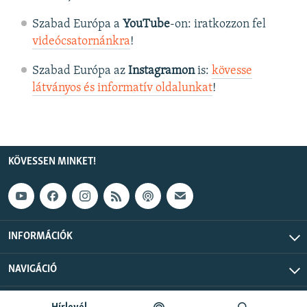
Szabad Európa a
YouTube
-on: iratkozzon fel
videócsatornánkra
!
Szabad Európa az
Instagramon
is:
kövesse
látványos és informatív oldalunkat
! ​
KÖVESSEN MINKET!
INFORMÁCIÓK
NAVIGÁCIÓ
Szabad Európa © 2026 RFE/RL, Inc. Minden jog fenntartva.