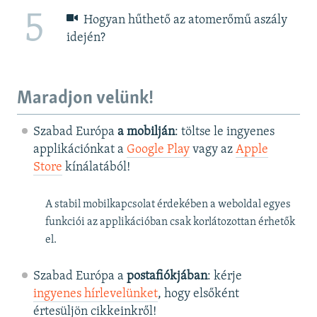
5
Hogyan hűthető az atomerőmű aszály
idején?
Maradjon velünk!
Szabad Európa
a mobilján
: töltse le ingyenes
applikációnkat a
Google Play
vagy az
Apple
Store
kínálatából!
A stabil mobilkapcsolat érdekében a weboldal egyes
funkciói az applikációban csak korlátozottan érhetők
el.
Szabad Európa a
postafiókjában
: kérje
ingyenes hírlevelünket
, hogy elsőként
értesüljön cikkeinkről!