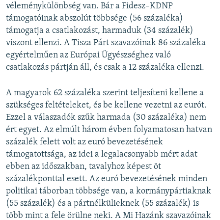
véleménykülönbség van. Bár a Fidesz–KDNP
támogatóinak abszolút többsége (56 százaléka)
támogatja a csatlakozást, harmaduk (34 százalék)
viszont ellenzi. A Tisza Párt szavazóinak 86 százaléka
egyértelműen az Európai Ügyészséghez való
csatlakozás pártján áll, és csak a 12 százaléka ellenzi.
A magyarok 62 százaléka szerint teljesíteni kellene a
szükséges feltételeket, és be kellene vezetni az eurót.
Ezzel a válaszadók szűk harmada (30 százaléka) nem
ért egyet. Az elmúlt három évben folyamatosan hatvan
százalék felett volt az euró bevezetésének
támogatottsága, az idei a legalacsonyabb mért adat
ebben az időszakban, tavalyhoz képest öt
százalékponttal esett. Az euró bevezetésének minden
politikai táborban többsége van, a kormánypártiaknak
(55 százalék) és a pártnélkülieknek (55 százalék) is
több mint a fele örülne neki. A Mi Hazánk szavazóinak