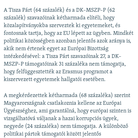
A Tisza Párt (64 százalék) és a DK–MSZP–P (62
százalék) szavazóinak kétharmada elítéli, hogy
közalapítványokba szerveztek ki egyetemeket, és
fontosnak tartja, hogy az EU lépett az ügyben. Mindkét
politikai közösségben azonban jelentős azok aránya is,
akik nem értenek egyet az Európai Bizottság
intézkedésével: a Tisza Párt szavazóinak 27, a DK–
MSZP–P támogatóinak 31 százaléka nem támogatja,
hogy felfüggesztették az Erasmus programot a
kiszervezett egyetemek hallgatói esetében.
A megkérdezettek kétharmada (68 százaléka) szerint
Magyarországnak csatlakoznia kellene az Európai
Ügyészséghez, ami garantálná, hogy európai szinten is
vizsgálhatóvá váljanak a hazai korrupciós ügyek,
negyede (24 százaléka) nem támogatja. A különböző
politikai pártok támogatói között jelentős