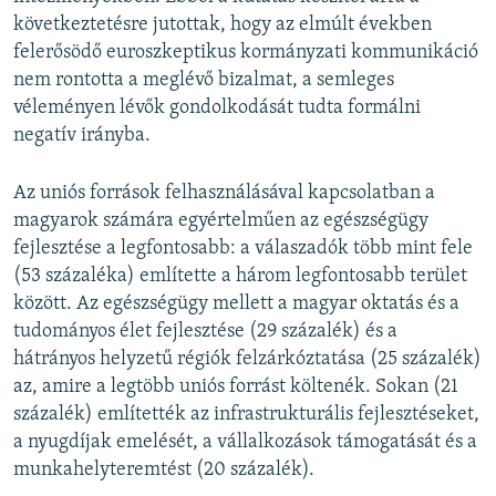
következtetésre jutottak, hogy az elmúlt években
felerősödő euroszkeptikus kormányzati kommunikáció
nem rontotta a meglévő bizalmat, a semleges
véleményen lévők gondolkodását tudta formálni
negatív irányba.
Az uniós források felhasználásával kapcsolatban a
magyarok számára egyértelműen az egészségügy
fejlesztése a legfontosabb: a válaszadók több mint fele
(53 százaléka) említette a három legfontosabb terület
között. Az egészségügy mellett a magyar oktatás és a
tudományos élet fejlesztése (29 százalék) és a
hátrányos helyzetű régiók felzárkóztatása (25 százalék)
az, amire a legtöbb uniós forrást költenék. Sokan (21
százalék) említették az infrastrukturális fejlesztéseket,
a nyugdíjak emelését, a vállalkozások támogatását és a
munkahelyteremtést (20 százalék).