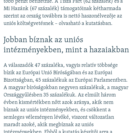
több pénzt befizetnie. A Tisza Párt (62 százalék) és a
Mi Hazánk (67 százalék) támogatóinak kétharmada
szerint az ország továbbra is nettó haszonélvezője az
uniós költségvetésnek – olvasható a kutatásban.
Jobban bíznak az uniós
intézményekben, mint a hazaiakban
A válaszadók 47 százaléka, vagyis relatív többsége
bízik az Európai Unió Bíróságában és az Európai
Bizottságban, 45 százalékuk az Európai Parlamentben.
A magyar bíróságokban negyven százalékuk, a magyar
Országgyűlésben 35 százalékuk. Az elmúlt három
évben kismértékben nőtt azok aránya, akik nem
bíznak az uniós intézményekben, és csökkent a
semleges véleményen lévőké, viszont változatlan
maradt azoké, akik megbíznak az uniós
intézményekben. Ebből a kutatás készítői arra a