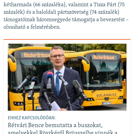
kétharmada (66 százaléka), valamint a Tisza Párt (75
százalék) és a baloldali pártszövetség (74 százalék)
támogatóinak háromnegyede támogatja a bevezetést –
olvasható a felmérésben.
EHHEZ KAPCSOLÓDÓAN:
Rétvári Bence bemutatta a buszokat,
amelyekkel Röszkéről Brüsszelbe vinnék a