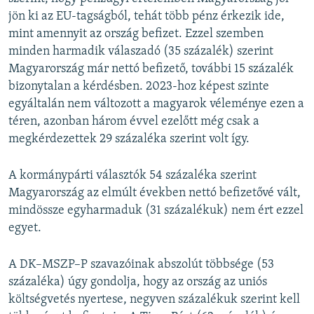
jön ki az EU-tagságból, tehát több pénz érkezik ide,
mint amennyit az ország befizet. Ezzel szemben
minden harmadik válaszadó (35 százalék) szerint
Magyarország már nettó befizető, további 15 százalék
bizonytalan a kérdésben. 2023-hoz képest szinte
egyáltalán nem változott a magyarok véleménye ezen a
téren, azonban három évvel ezelőtt még csak a
megkérdezettek 29 százaléka szerint volt így.
A kormánypárti választók 54 százaléka szerint
Magyarország az elmúlt években nettó befizetővé vált,
mindössze egyharmaduk (31 százalékuk) nem ért ezzel
egyet.
A DK–MSZP–P szavazóinak abszolút többsége (53
százaléka) úgy gondolja, hogy az ország az uniós
költségvetés nyertese, negyven százalékuk szerint kell