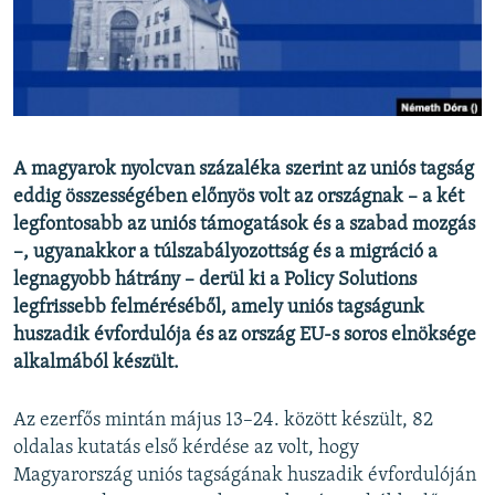
EURÓPAI UNIÓ
VILÁG
KLÍMAVÁLTOZÁS
A MÚLT TANULSÁGAI
A magyarok nyolcvan százaléka szerint az uniós tagság
eddig összességében előnyös volt az országnak – a két
KÖVESSEN MINKET!
legfontosabb az uniós támogatások és a szabad mozgás
–, ugyanakkor a túlszabályozottság és a migráció a
legnagyobb hátrány – derül ki a Policy Solutions
Valamennyi RFE/RL weboldal
legfrissebb felméréséből, amely uniós tagságunk
huszadik évfordulója és az ország EU-s soros elnöksége
alkalmából készült.
Az ezerfős mintán május 13–24. között készült, 82
oldalas kutatás első kérdése az volt, hogy
Magyarország uniós tagságának huszadik évfordulóján