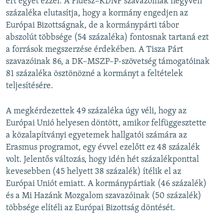
ért egyet ezzel. A Fidesz–KDNP szavazóinak negyven
százaléka elutasítja, hogy a kormány engedjen az
Európai Bizottságnak, de a kormánypárti tábor
abszolút többsége (54 százaléka) fontosnak tartaná ezt
a források megszerzése érdekében. A Tisza Párt
szavazóinak 86, a DK–MSZP–P-szövetség támogatóinak
81 százaléka ösztönözné a kormányt a feltételek
teljesítésére.
A megkérdezettek 49 százaléka úgy véli, hogy az
Európai Unió helyesen döntött, amikor felfüggesztette
a közalapítványi egyetemek hallgatói számára az
Erasmus programot, egy évvel ezelőtt ez 48 százalék
volt. Jelentős változás, hogy idén hét százalékponttal
kevesebben (45 helyett 38 százalék) ítélik el az
Európai Uniót emiatt. A kormánypártiak (46 százalék)
és a Mi Hazánk Mozgalom szavazóinak (50 százalék)
többsége elítéli az Európai Bizottság döntését.