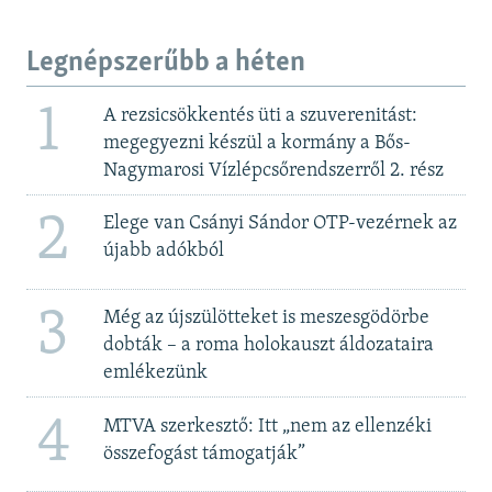
Legnépszerűbb a héten
1
A rezsicsökkentés üti a szuverenitást:
megegyezni készül a kormány a Bős-
Nagymarosi Vízlépcsőrendszerről 2. rész
2
Elege van Csányi Sándor OTP-vezérnek az
újabb adókból
3
Még az újszülötteket is meszesgödörbe
dobták – a roma holokauszt áldozataira
emlékezünk
4
MTVA szerkesztő: Itt „nem az ellenzéki
összefogást támogatják”