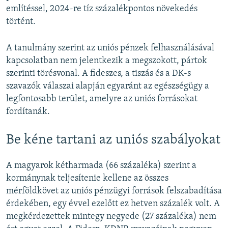
említéssel, 2024-re tíz százalékpontos növekedés
történt.
A tanulmány szerint az uniós pénzek felhasználásával
kapcsolatban nem jelentkezik a megszokott, pártok
szerinti törésvonal. A fideszes, a tiszás és a DK-s
szavazók válaszai alapján egyaránt az egészségügy a
legfontosabb terület, amelyre az uniós forrásokat
fordítanák.
Be kéne tartani az uniós szabályokat
A magyarok kétharmada (66 százaléka) szerint a
kormánynak teljesítenie kellene az összes
mérföldkövet az uniós pénzügyi források felszabadítása
érdekében, egy évvel ezelőtt ez hetven százalék volt. A
megkérdezettek mintegy negyede (27 százaléka) nem