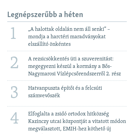
Legnépszerűbb a héten
1
„A halottak oldalán nem áll senki” –
mondja a harctéri maradványokat
elszállító önkéntes
2
A rezsicsökkentés üti a szuverenitást:
megegyezni készül a kormány a Bős-
Nagymarosi Vízlépcsőrendszerről 2. rész
3
Hatvanpuszta építői és a felcsúti
számvevőszék
4
Elfoglalta a zsidó ortodox hitközség
Kazinczy utcai központját a vitatott módon
megválasztott, EMIH-hez köthető új