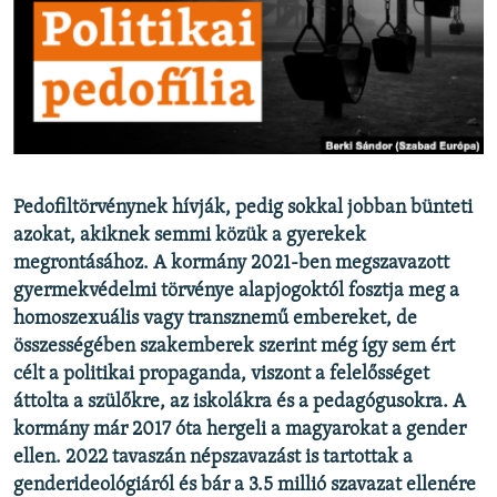
EURÓPAI UNIÓ
VILÁG
KLÍMAVÁLTOZÁS
A MÚLT TANULSÁGAI
KÖVESSEN MINKET!
Pedofiltörvénynek hívják, pedig sokkal jobban bünteti
azokat, akiknek semmi közük a gyerekek
megrontásához. A kormány 2021-ben megszavazott
gyermekvédelmi törvénye alapjogoktól fosztja meg a
Valamennyi RFE/RL weboldal
homoszexuális vagy transznemű embereket, de
összességében szakemberek szerint még így sem ért
célt a politikai propaganda, viszont a felelősséget
áttolta a szülőkre, az iskolákra és a pedagógusokra. A
kormány már 2017 óta hergeli a magyarokat a gender
ellen. 2022 tavaszán népszavazást is tartottak a
genderideológiáról és bár a 3.5 millió szavazat ellenére