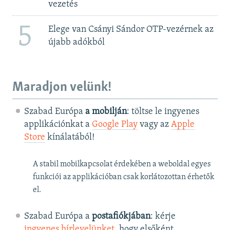
vezetés
5
Elege van Csányi Sándor OTP-vezérnek az
újabb adókból
Maradjon velünk!
Szabad Európa
a mobilján
: töltse le ingyenes
applikációnkat a
Google Play
vagy az
Apple
Store
kínálatából!
A stabil mobilkapcsolat érdekében a weboldal egyes
funkciói az applikációban csak korlátozottan érhetők
el.
Szabad Európa a
postafiókjában
: kérje
ingyenes hírlevelünket
, hogy elsőként