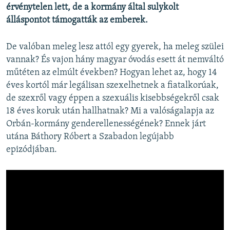
érvénytelen lett, de a kormány által sulykolt
álláspontot támogatták az emberek.
De valóban meleg lesz attól egy gyerek, ha meleg szülei
vannak? És vajon hány magyar óvodás esett át nemváltó
műtéten az elmúlt években? Hogyan lehet az, hogy 14
éves kortól már legálisan szexelhetnek a fiatalkorúak,
de szexről vagy éppen a szexuális kisebbségekről csak
18 éves koruk után hallhatnak? Mi a valóságalapja az
Orbán-kormány genderellenességének? Ennek járt
utána Báthory Róbert a Szabadon legújabb
epizódjában.