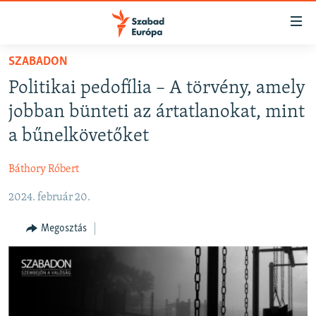
Akadálymentes
mód
Ugrás
SZABADON
a
NAPIRENDEN
Politikai pedofília – A törvény, amely
fő
AKTUÁLIS
oldalra
jobban bünteti az ártatlanokat, mint
FELIRATKOZÁS
PODCASTOK
Ugrás
a bűnelkövetőket
a
VIDEÓK
tartalomjegyzékre
Báthory Róbert
Spotify
ELEMZŐ
Ugrás
a
2024. február 20.
NER15
Feliratkozás
keresésre
SZABADON
Megosztás
TÁRSADALOM
DEMOKRÁCIA
A PÉNZ NYOMÁBAN