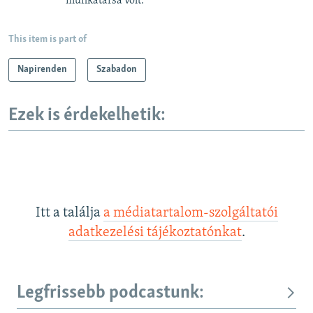
munkatársa volt.
This item is part of
Napirenden
Szabadon
Ezek is érdekelhetik:
Itt a találja
a médiatartalom-szolgáltatói
adatkezelési tájékoztatónkat
.
Legfrissebb podcastunk: