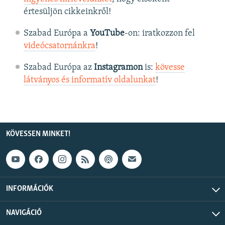
értesüljön cikkeinkről!
Szabad Európa a
YouTube
-on: iratkozzon fel
videócsatornánkra
!
Szabad Európa az
Instagramon
is:
kövesse
látványos és informatív oldalunkat
! ​
KÖVESSEN MINKET!
INFORMÁCIÓK
NAVIGÁCIÓ