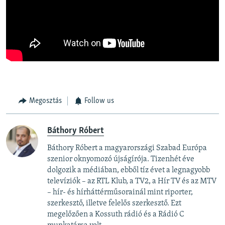
Megosztás
Follow us
Báthory Róbert
Báthory Róbert a magyarországi Szabad Európa
szenior oknyomozó újságírója. Tizenhét éve
dolgozik a médiában, ebből tíz évet a legnagyobb
televíziók – az RTL Klub, a TV2, a Hír TV és az MTV
– hír- és hírháttérműsorainál mint riporter,
szerkesztő, illetve felelős szerkesztő. Ezt
megelőzően a Kossuth rádió és a Rádió C