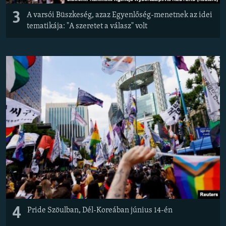
3
A varsói Büszkeség, azaz Egyenlőség-menetnek az idei
tematikája: "A szeretet a válasz" volt
4
Pride Szöulban, Dél-Koreában június 14-én