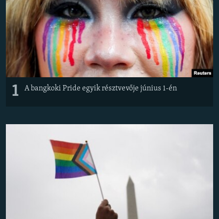
EURÓPAI UNIÓ
VILÁG
KLÍMAVÁLTOZÁS
A MÚLT TANULSÁGAI
1
KÖVESSEN MINKET!
A bangkoki Pride egyik résztvevője június 1-én
Valamennyi RFE/RL weboldal