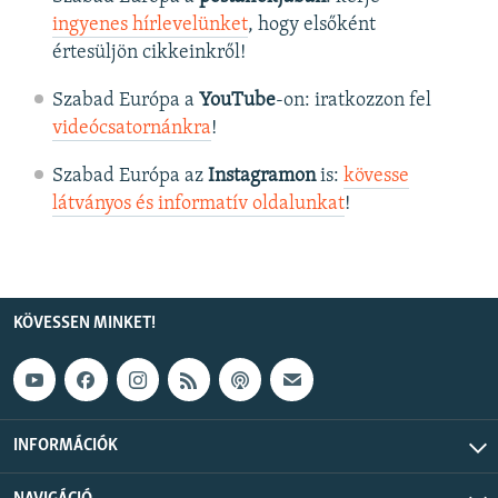
ingyenes hírlevelünket
, hogy elsőként
értesüljön cikkeinkről!
Szabad Európa a
YouTube
-on: iratkozzon fel
videócsatornánkra
!
Szabad Európa az
Instagramon
is:
kövesse
látványos és informatív oldalunkat
! ​
KÖVESSEN MINKET!
INFORMÁCIÓK