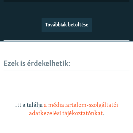
Továbbiak betöltése
Ezek is érdekelhetik:
Itt a találja
a médiatartalom-szolgáltatói
adatkezelési tájékoztatónkat
.