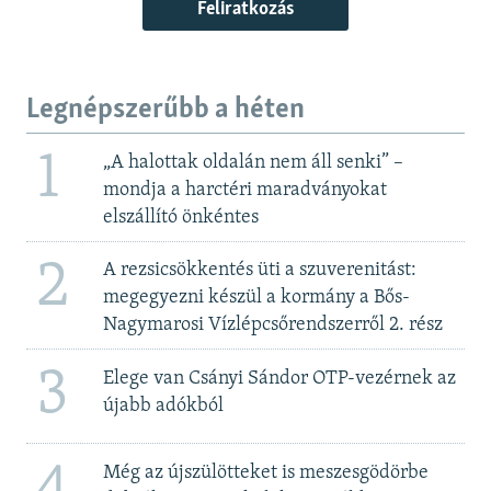
Feliratkozás
Legnépszerűbb a héten
1
„A halottak oldalán nem áll senki” –
mondja a harctéri maradványokat
elszállító önkéntes
2
A rezsicsökkentés üti a szuverenitást:
megegyezni készül a kormány a Bős-
Nagymarosi Vízlépcsőrendszerről 2. rész
3
Elege van Csányi Sándor OTP-vezérnek az
újabb adókból
4
Még az újszülötteket is meszesgödörbe