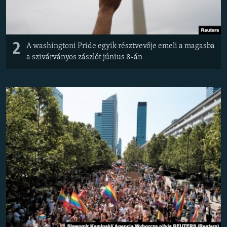
2
A washingtoni Pride egyik résztvevője emeli a magasba
a szivárványos zászlót június 8-án