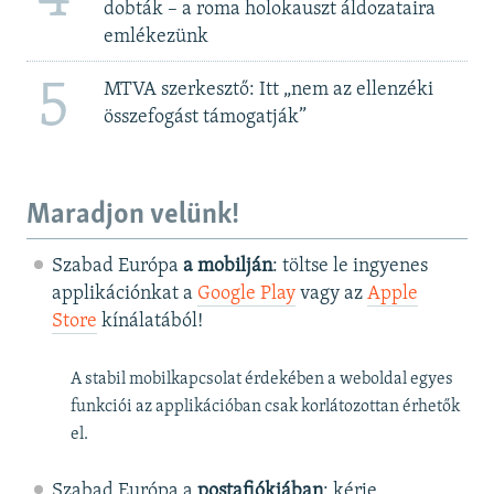
dobták – a roma holokauszt áldozataira
emlékezünk
5
MTVA szerkesztő: Itt „nem az ellenzéki
összefogást támogatják”
Maradjon velünk!
Szabad Európa
a mobilján
: töltse le ingyenes
applikációnkat a
Google Play
vagy az
Apple
Store
kínálatából!
A stabil mobilkapcsolat érdekében a weboldal egyes
funkciói az applikációban csak korlátozottan érhetők
el.
Szabad Európa a
postafiókjában
: kérje