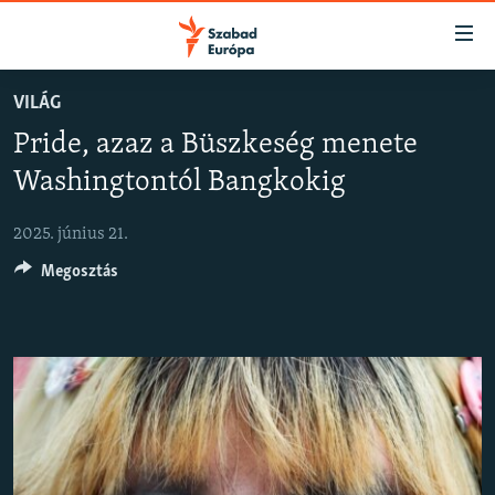
Akadálymentes
mód
Ugrás
VILÁG
a
NAPIRENDEN
Pride, azaz a Büszkeség menete
fő
AKTUÁLIS
oldalra
Washingtontól Bangkokig
FELIRATKOZÁS
PODCASTOK
Ugrás
a
2025. június 21.
VIDEÓK
tartalomjegyzékre
Spotify
Megosztás
ELEMZŐ
Ugrás
a
NER15
Feliratkozás
keresésre
SZABADON
TÁRSADALOM
DEMOKRÁCIA
A PÉNZ NYOMÁBAN