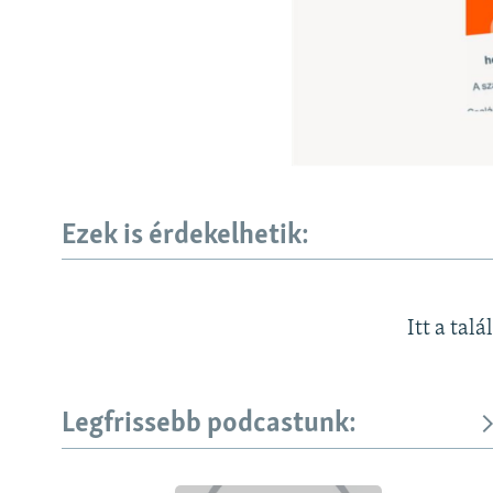
EURÓPAI UNIÓ
VILÁG
KLÍMAVÁLTOZÁS
A MÚLT TANULSÁGAI
Ezek is érdekelhetik:
Itt a talá
Legfrissebb podcastunk: