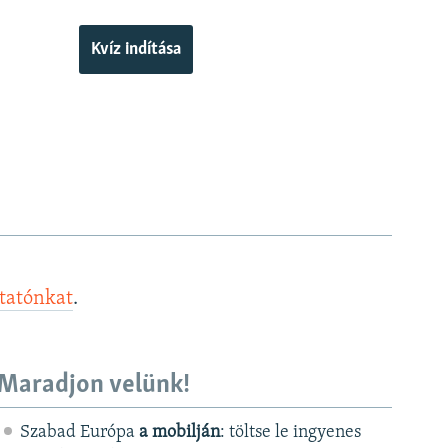
Kvíz indítása
ztatónkat
.
Maradjon velünk!
Szabad Európa
a mobilján
: töltse le ingyenes