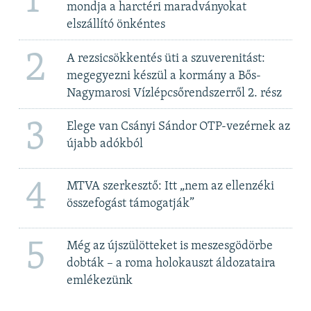
1
mondja a harctéri maradványokat
elszállító önkéntes
2
A rezsicsökkentés üti a szuverenitást:
megegyezni készül a kormány a Bős-
Nagymarosi Vízlépcsőrendszerről 2. rész
3
Elege van Csányi Sándor OTP-vezérnek az
újabb adókból
4
MTVA szerkesztő: Itt „nem az ellenzéki
összefogást támogatják”
5
Még az újszülötteket is meszesgödörbe
dobták – a roma holokauszt áldozataira
emlékezünk