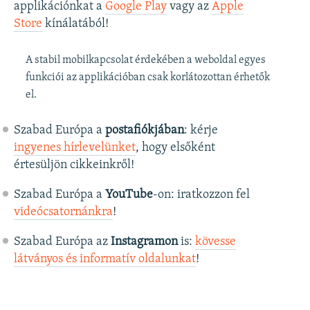
applikációnkat a
Google Play
vagy az
Apple
Store
kínálatából!
A stabil mobilkapcsolat érdekében a weboldal egyes
funkciói az applikációban csak korlátozottan érhetők
el.
Szabad Európa a
postafiókjában
: kérje
ingyenes hírlevelünket
, hogy elsőként
értesüljön cikkeinkről!
Szabad Európa a
YouTube
-on: iratkozzon fel
videócsatornánkra
!
Szabad Európa az
Instagramon
is:
kövesse
látványos és informatív oldalunkat
! ​