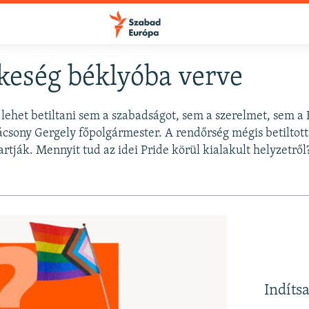
keség béklyóba verve
ehet betiltani sem a szabadságot, sem a szerelmet, sem a
FELIRATKOZÁS
csony Gergely főpolgármester. A rendőrség mégis betiltott
artják. Mennyit tud az idei Pride körül kialakult helyzetrő
Apple Podcasts
Spotify
Feliratkozás
Indíts