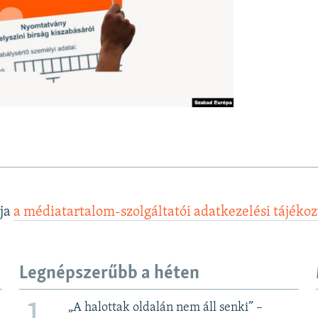
lja
a médiatartalom-szolgáltatói adatkezelési tájéko
Legnépszerűbb a héten
„A halottak oldalán nem áll senki” –