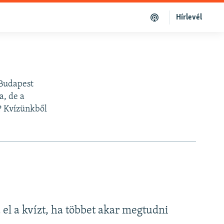
Hírlevél
 Budapest
a, de a
l? Kvízünkből
a el a kvízt, ha többet akar megtudni