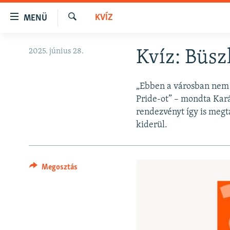
Akadálymentes
KVÍZ
MENÜ
mód
Keresés
Ugrás
NAPIRENDEN
2025. június 28.
Kvíz: Büsz
a
AKTUÁLIS
fő
oldalra
PODCASTOK
„Ebben a városban nem l
Ugrás
Pride-ot” – mondta Kará
VIDEÓK
a
rendezvényt így is megt
tartalomjegyzékre
ELEMZŐ
kiderül.
Ugrás
NER15
a
keresésre
SZABADON
Megosztás
TÁRSADALOM
DEMOKRÁCIA
A PÉNZ NYOMÁBAN