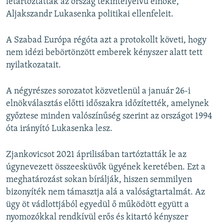
letartóztatták az ország tekintélyelvű elnöke,
Aljakszandr Lukasenka politikai ellenfeleit.
A Szabad Európa régóta azt a protokollt követi, hogy
nem idézi bebörtönzött emberek kényszer alatt tett
nyilatkozatait.
A négyrészes sorozatot közvetlenül a január 26-i
elnökválasztás előtti időszakra időzítették, amelynek
győztese minden valószínűség szerint az országot 1994
óta irányító Lukasenka lesz.
Zjankovicsot 2021 áprilisában tartóztatták le az
úgynevezett összeesküvők ügyének keretében. Ezt a
meghatározást sokan bírálják, hiszen semmilyen
bizonyíték nem támasztja alá a valóságtartalmát. Az
ügy öt vádlottjából egyedül ő működött együtt a
nyomozókkal rendkívül erős és kitartó kényszer