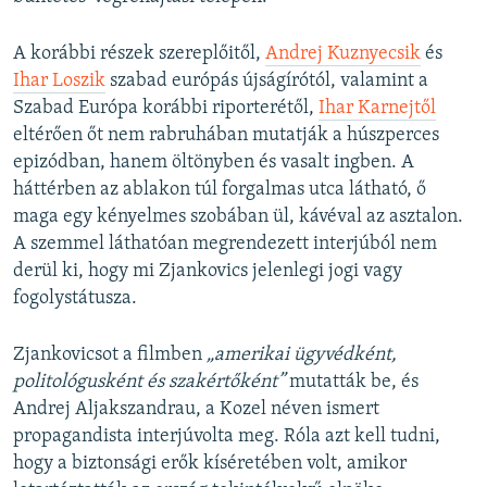
A korábbi részek szereplőitől,
Andrej Kuznyecsik
és
Ihar Loszik
szabad európás újságírótól, valamint a
Szabad Európa korábbi riporterétől,
Ihar Karnejtől
eltérően őt nem rabruhában mutatják a húszperces
epizódban, hanem öltönyben és vasalt ingben. A
háttérben az ablakon túl forgalmas utca látható, ő
maga egy kényelmes szobában ül, kávéval az asztalon.
A szemmel láthatóan megrendezett interjúból nem
derül ki, hogy mi Zjankovics jelenlegi jogi vagy
fogolystátusza.
Zjankovicsot a filmben
„amerikai ügyvédként,
politológusként és szakértőként”
mutatták be, és
Andrej Aljakszandrau, a Kozel néven ismert
propagandista interjúvolta meg. Róla azt kell tudni,
hogy a biztonsági erők kíséretében volt, amikor