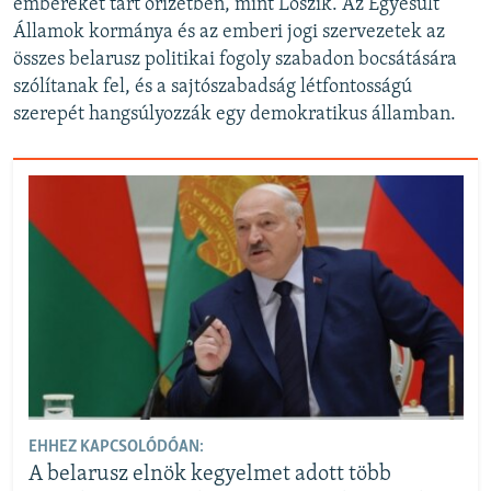
embereket tart őrizetben, mint Loszik. Az Egyesült
Államok kormánya és az emberi jogi szervezetek az
összes belarusz politikai fogoly szabadon bocsátására
szólítanak fel, és a sajtószabadság létfontosságú
szerepét hangsúlyozzák egy demokratikus államban.
EHHEZ KAPCSOLÓDÓAN:
A belarusz elnök kegyelmet adott több