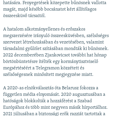
hatására. Fenyegetések közepette bűnösnek vallotta
magát, majd később bocsánatot kért állítólagos
összeesküvő társaitól.
A hatalom alkotmányellenes és erőszakos
megszerzésére irányuló összeesküvésben, szélsőséges
szervezet létrehozásában és vezetésében, valamint
társadalmi gyűlölet szításában mondták ki bűnösnek.
2022 decemberében Zjankovicsot további hat hónap
börtönbüntetésre ítélték egy kormánytisztviselő
megsértéséért a Telegramon közzétett és
szélsőségesnek minősített megjegyzése miatt.
A 2020-as elnökválasztás óta Belarusz fokozza a
független média elnyomását. 2020 augusztusában a
hatóságok blokkolták a hozzáférést a Szabad
Európához és több mint negyven másik hírportálhoz.
2021 júliusában a biztonsági erők razziát tartottak a