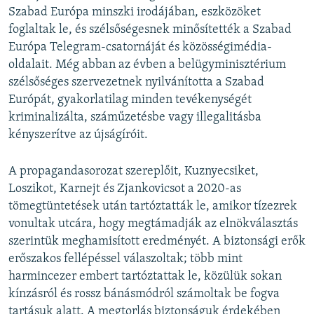
Szabad Európa minszki irodájában, eszközöket
foglaltak le, és szélsőségesnek minősítették a Szabad
Európa Telegram-csatornáját és közösségimédia-
oldalait. Még abban az évben a belügyminisztérium
szélsőséges szervezetnek nyilvánította a Szabad
Európát, gyakorlatilag minden tevékenységét
kriminalizálta, száműzetésbe vagy illegalitásba
kényszerítve az újságíróit.
A propagandasorozat szereplőit, Kuznyecsiket,
Loszikot, Karnejt és Zjankovicsot a 2020-as
tömegtüntetések után tartóztatták le, amikor tízezrek
vonultak utcára, hogy megtámadják az elnökválasztás
szerintük meghamisított eredményét. A biztonsági erők
erőszakos fellépéssel válaszoltak; több mint
harmincezer embert tartóztattak le, közülük sokan
kínzásról és rossz bánásmódról számoltak be fogva
tartásuk alatt. A megtorlás biztonságuk érdekében