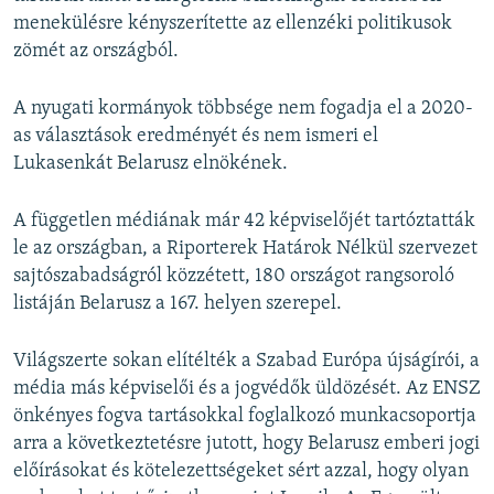
menekülésre kényszerítette az ellenzéki politikusok
zömét az országból.
A nyugati kormányok többsége nem fogadja el a 2020-
as választások eredményét és nem ismeri el
Lukasenkát Belarusz elnökének.
A független médiának már 42 képviselőjét tartóztatták
le az országban, a Riporterek Határok Nélkül szervezet
sajtószabadságról közzétett, 180 országot rangsoroló
listáján Belarusz a 167. helyen szerepel.
Világszerte sokan elítélték a Szabad Európa újságírói, a
média más képviselői és a jogvédők üldözését. Az ENSZ
önkényes fogva tartásokkal foglalkozó munkacsoportja
arra a következtetésre jutott, hogy Belarusz emberi jogi
előírásokat és kötelezettségeket sért azzal, hogy olyan