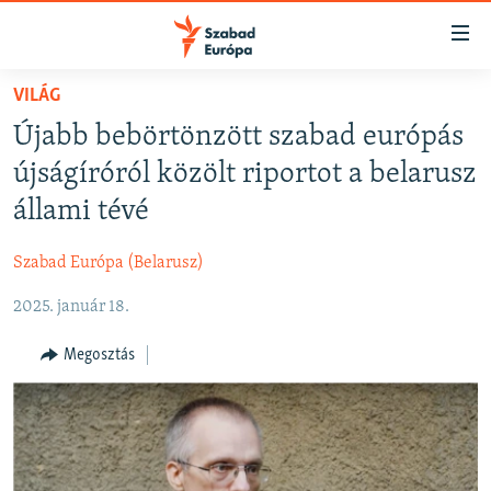
Akadálymentes
mód
Ugrás
VILÁG
a
NAPIRENDEN
Újabb bebörtönzött szabad európás
fő
AKTUÁLIS
oldalra
újságíróról közölt riportot a belarusz
FELIRATKOZÁS
PODCASTOK
Ugrás
állami tévé
a
VIDEÓK
tartalomjegyzékre
Szabad Európa (Belarusz)
Spotify
ELEMZŐ
Ugrás
a
2025. január 18.
NER15
Feliratkozás
keresésre
SZABADON
Megosztás
TÁRSADALOM
DEMOKRÁCIA
A PÉNZ NYOMÁBAN