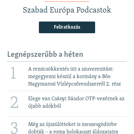
Szabad Európa Podcastok
Feliratkozás
Legnépszerűbb a héten
1
A rezsicsökkentés üti a szuverenitást:
megegyezni készül a kormány a Bős-
Nagymarosi Vízlépcsőrendszerről 2. rész
2
Elege van Csányi Sándor OTP-vezérnek az
újabb adókból
3
Még az újszülötteket is meszesgödörbe
dobták – a roma holokauszt áldozataira