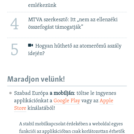
emlékezünk
4
MTVA szerkesztő: Itt „nem az ellenzéki
összefogást támogatják”
5
Hogyan hűthető az atomerőmű aszály
idején?
Maradjon velünk!
Szabad Európa
a mobilján
: töltse le ingyenes
applikációnkat a
Google Play
vagy az
Apple
Store
kínálatából!
A stabil mobilkapcsolat érdekében a weboldal egyes
funkciói az applikációban csak korlátozottan érhetők