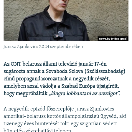
EURÓPAI UNIÓ
VILÁG
KLÍMAVÁLTOZÁS
A MÚLT TANULSÁGAI
Jurasz Zjankovics 2024 szeptemberében
KÖVESSEN MINKET!
Az ONT belarusz állami televízió január 17-én
sugározta annak a Szvaboda Szlova (Szólásszabadság)
című propagandasorozatnak a negyedik részét,
Valamennyi RFE/RL weboldal
amelyben azzal vádolja a Szabad Európa újságíróit,
hogy megpróbálták
„lángra lobbantani az országot”.
A negyedik epizód főszereplője Jurasz Zjankovics
amerikai–belarusz kettős állampolgárságú ügyvéd, aki
tizenegy éves büntetését tölti egy szigorúan védett
büntetés-végrehajtási telepen.