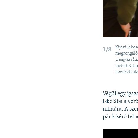
Kijevi lako
1/8
megrongálód
„nagyszabás
tartott Krím
nevezett ak
Végül egy igaz
iskolába a ver
mintára. A sze
pár kísérő feln