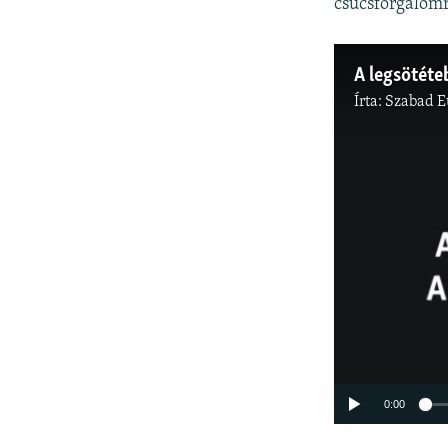
csúcsforgalomr
Írta:
Szabad E
0:00