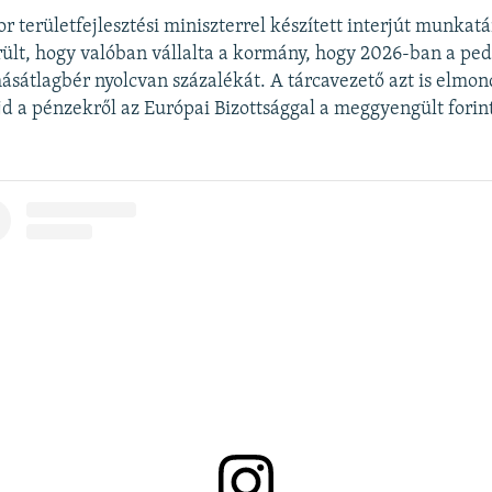
BEÁGYAZÁS
r területfejlesztési miniszterrel készített interjút munkat
lt, hogy valóban vállalta a kormány, hogy 2026-ban a ped
ásátlagbér nyolcvan százalékát. A tárcavezető azt is elmond
d a pénzekről az Európai Bizottsággal a meggyengült forin
Auto
240p
360p
480p
720p
1080p