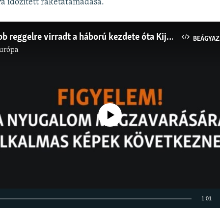
a időzített rakétatámadása.
A legsötétebb reggelre virradt a háború kezdete óta Kijev és több más ukrán település
BEÁGYAZ
urópa
Jelenleg nincs elérhető tartalom
1:01