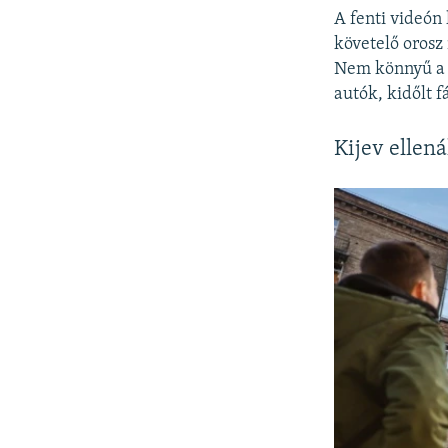
A fenti videón 
követelő orosz
Nem könnyű a f
autók, kidőlt 
Kijev ellená