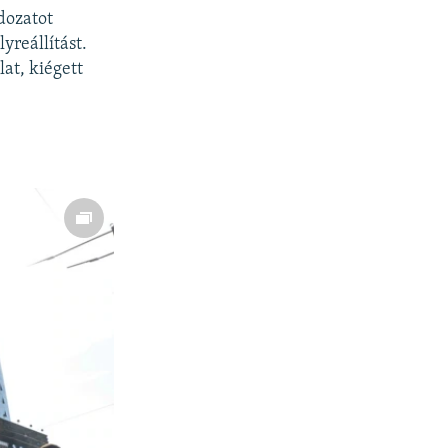
ldozatot
yreállítást.
at, kiégett