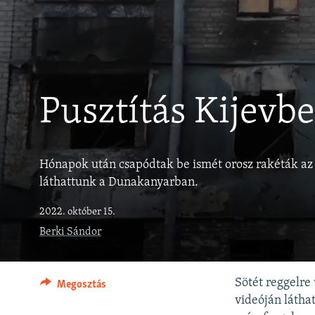
EURÓPAI UNIÓ
VILÁG
KLÍMAVÁLTOZÁS
A MÚLT TANULSÁGAI
Pusztítás Kijevb
Hónapok után csapódtak be ismét orosz rakéták az u
láthattunk a Dunakanyarban.
2022. október 15.
Berki Sándor
Sötét reggelre
Megosztás
videóján látha