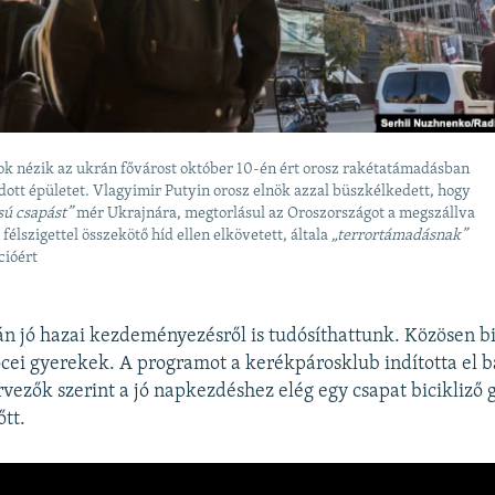
sok nézik az ukrán fővárost október 10-én ért orosz rakétatámadásban
ott épületet. Vlagyimir Putyin orosz elnök azzal büszkélkedett, hogy
ú csapást”
mér Ukrajnára, megtorlásul az Oroszországot a megszállva
 félszigettel összekötő híd ellen elkövetett, általa
„terrortámadásnak”
cióért
án jó hazai kezdeményezésről is tudósíthattunk. Közösen b
őcei gyerekek. A programot a kerékpárosklub indította el b
rvezők szerint a jó napkezdéshez elég egy csapat bicikliz
őtt.