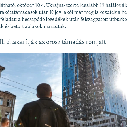
látható, október 10-i, Ukrajna-szerte legalább 19 halálos á
 rakétatámadások után Kijev lakói már meg is kezdték a hel
eladat: a becsapódó lövedékek után felszaggatott útburkol
fák és betört ablakok maradtak.
ll: eltakarítják az orosz támadás romjait