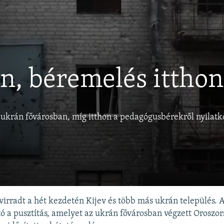
en, béremelés itthon
krán fővárosban, míg itthon a pedagógusbérekről nyilatkoz
 virradt a hét kezdetén Kijev és több más ukrán település. 
tó a pusztítás, amelyet az ukrán fővárosban végzett Oroszor