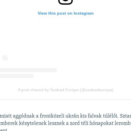
miatt aggódnak a frontközeli ukrán kis falvak túlélői. Sztar
mberek kénytelenek lesznek a zord téli hónapokat leromb
eni.