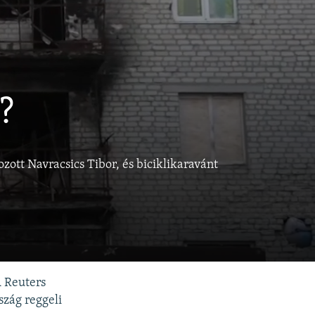
?
ott Navracsics Tibor, és biciklikaravánt
A Reuters
szág reggeli