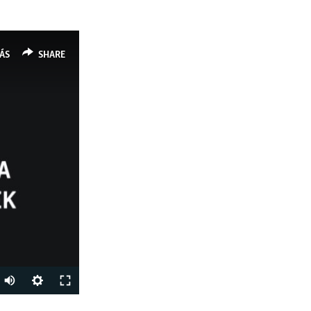
ÁS
SHARE
Auto
240p