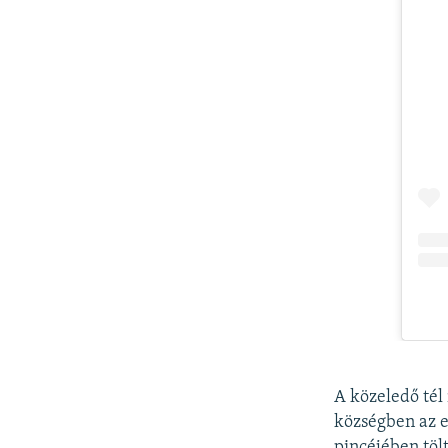
A közeledő tél 
községben az e
pincéjében tölt