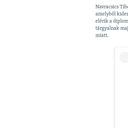
Navracsics Tibo
amelyből kiderü
elérik a diplom
tárgyalnak maj
miatt.