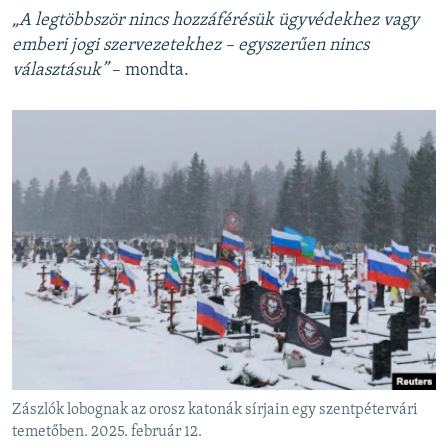
„A legtöbbször nincs hozzáférésük ügyvédekhez vagy
emberi jogi szervezetekhez – egyszerűen nincs
választásuk”
– mondta.
Zászlók lobognak az orosz katonák sírjain egy szentpétervári
temetőben. 2025. február 12.