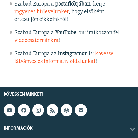
Szabad Európa a
postafiókjában
: kérje
ingyenes hírlevelünket
, hogy elsőként
értesüljön cikkeinkről!
Szabad Európa a
YouTube
-on: iratkozzon fel
videócsatornánkra
!
Szabad Európa az
Instagramon
is:
kövesse
látványos és informatív oldalunkat
! ​
KÖVESSEN MINKET!
INFORMÁCIÓK