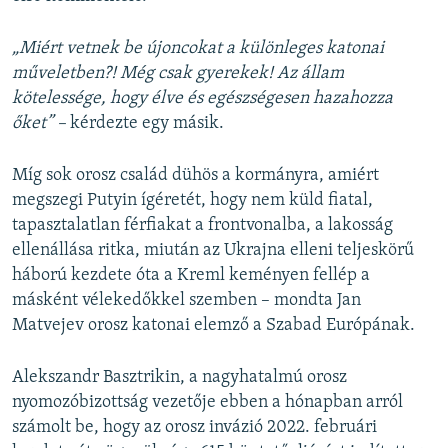
„Miért vetnek be újoncokat a különleges katonai
műveletben?! Még csak gyerekek! Az állam
kötelessége, hogy élve és egészségesen hazahozza
őket” –
kérdezte egy másik.
Míg sok orosz család dühös a kormányra, amiért
megszegi Putyin ígéretét, hogy nem küld fiatal,
tapasztalatlan férfiakat a frontvonalba, a lakosság
ellenállása ritka, miután az Ukrajna elleni teljeskörű
háború kezdete óta a Kreml keményen fellép a
másként vélekedőkkel szemben – mondta Jan
Matvejev orosz katonai elemző a Szabad Európának.
Alekszandr Basztrikin, a nagyhatalmú orosz
nyomozóbizottság vezetője ebben a hónapban arról
számolt be, hogy az orosz invázió 2022. februári