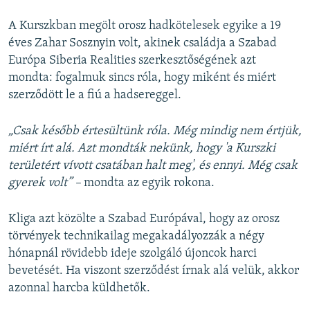
A Kurszkban megölt orosz hadkötelesek egyike a 19
éves Zahar Sosznyin volt, akinek családja a Szabad
Európa Siberia Realities szerkesztőségének azt
mondta: fogalmuk sincs róla, hogy miként és miért
szerződött le a fiú a hadsereggel.
„Csak később értesültünk róla. Még mindig nem értjük,
miért írt alá. Azt mondták nekünk, hogy 'a Kurszki
területért vívott csatában halt meg', és ennyi. Még csak
gyerek volt” –
mondta az egyik rokona.
Kliga azt közölte a Szabad Európával, hogy az orosz
törvények technikailag megakadályozzák a négy
hónapnál rövidebb ideje szolgáló újoncok harci
bevetését. Ha viszont szerződést írnak alá velük, akkor
azonnal harcba küldhetők.