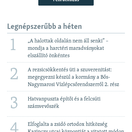
Legnépszerűbb a héten
1
„A halottak oldalán nem áll senki” –
mondja a harctéri maradványokat
elszállító önkéntes
2
A rezsicsökkentés üti a szuverenitást:
megegyezni készül a kormány a Bős-
Nagymarosi Vízlépcsőrendszerről 2. rész
3
Hatvanpuszta építői és a felcsúti
számvevőszék
4
Elfoglalta a zsidó ortodox hitközség
Kazinczy utcai központját a vitatott módon