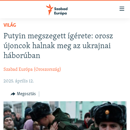
Akadálymentes
mód
Ugrás
VILÁG
a
NAPIRENDEN
Putyin megszegett ígérete: orosz
fő
AKTUÁLIS
oldalra
újoncok halnak meg az ukrajnai
FELIRATKOZÁS
PODCASTOK
Ugrás
háborúban
a
VIDEÓK
tartalomjegyzékre
Szabad Európa (Oroszország)
Spotify
ELEMZŐ
Ugrás
a
2025. április 12.
NER15
Feliratkozás
keresésre
SZABADON
Megosztás
TÁRSADALOM
DEMOKRÁCIA
A PÉNZ NYOMÁBAN