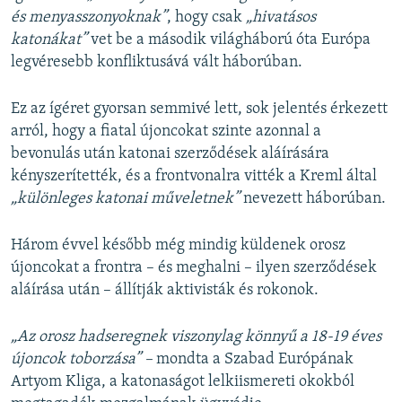
és menyasszonyoknak”
, hogy csak
„hivatásos
katonákat”
vet be a második világháború óta Európa
legvéresebb konfliktusává vált háborúban.
Ez az ígéret gyorsan semmivé lett, sok jelentés érkezett
arról, hogy a fiatal újoncokat szinte azonnal a
bevonulás után katonai szerződések aláírására
kényszerítették, és a frontvonalra vitték a Kreml által
„különleges katonai műveletnek”
nevezett háborúban.
Három évvel később még mindig küldenek orosz
újoncokat a frontra – és meghalni – ilyen szerződések
aláírása után – állítják aktivisták és rokonok.
„Az orosz hadseregnek viszonylag könnyű a 18-19 éves
újoncok toborzása” –
mondta a Szabad Európának
Artyom Kliga, a katonaságot lelkiismereti okokból