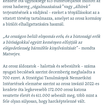
kezdete óta ügynöksége 615 büntetőeljárást indított az
orosz hadsereg
„rágalmazásának”
vagy
„álhírek”
terjesztésének a vádjával – ezeket a tényállásokat az a
vitatott törvény tartalmazza, amelyet az orosz kormány
a bírálói elhallgattatására használ.
„Az országon belüli elnyomás erős, és a biztonsági erők
a bíróságokkal együtt keményen elfojtják az
elégedetlenség bármiféle kinyilvánítását”
– mondta
Matvejev.
Az orosz áldozatok – halottak és sebesültek – száma
nyugati becslések szerint decemberig meghaladta a
700 ezret. A Stratégiai Tanulmányok Nemzetközi
Intézetének elemzése szerint az orosz invázió 2022-es
kezdete óta legkevesebb 172.000 orosz katona
vesztette életét és 611.000 sebesült meg, több mint a
fele olyan súlyosan, hogy harcképtelenné vált.