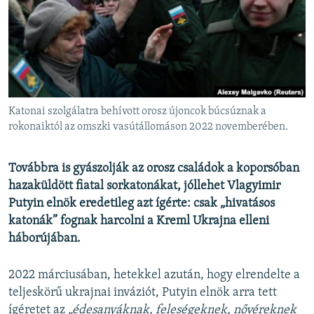
EURÓPAI UNIÓ
VILÁG
KLÍMAVÁLTOZÁS
A MÚLT TANULSÁGAI
Katonai szolgálatra behívott orosz újoncok búcsúznak a
KÖVESSEN MINKET!
rokonaiktól az omszki vasútállomáson 2022 novemberében.
Továbbra is gyászolják az orosz családok a koporsóban
hazaküldött fiatal sorkatonákat, jóllehet Vlagyimir
Valamennyi RFE/RL weboldal
Putyin elnök eredetileg azt ígérte: csak „hivatásos
katonák” fognak harcolni a Kreml Ukrajna elleni
háborújában.
2022 márciusában, hetekkel azután, hogy elrendelte a
teljeskörű ukrajnai inváziót, Putyin elnök arra tett
ígéretet az
„édesanyáknak, feleségeknek, nővéreknek