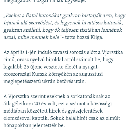
megtagadók mozgalmának ügyvédje.
„Ezeket a fiatal katonákat gyakran biztatják arra, hogy
írjanak alá szerződést, és legyenek hivatásos katonák,
gyakran anélkül, hogy ők teljesen tisztában lennének
azzal, mibe mennek bele”
- tette hozzá Kliga.
Az április 1-jén induló tavaszi sorozás előtt a Vjorsztka
című, orosz nyelvű híroldal arról számolt be, hogy
legalább 25 újonc vesztette életét a nyugat-
oroszországi Kurszk környékén az augusztusi
meglepetésszerű ukrán betörés után.
A Vjorsztka szerint ezeknek a sorkatonáknak az
átlagéletkora 20 év volt, ezt a számot a közösségi
médiában közzétett hírek és gyászjelentések
elemzésével kapták. Sokuk halálhírét csak az elmúlt
hónapokban jelentették be.