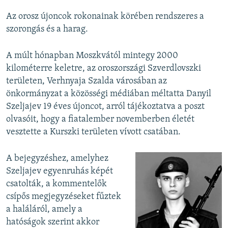
Az orosz újoncok rokonainak körében rendszeres a
szorongás és a harag.
A múlt hónapban Moszkvától mintegy 2000
kilométerre keletre, az oroszországi Szverdlovszki
területen, Verhnyaja Szalda városában az
önkormányzat a közösségi médiában méltatta Danyil
Szeljajev 19 éves újoncot, arról tájékoztatva a poszt
olvasóit, hogy a fiatalember novemberben életét
vesztette a Kurszki területen vívott csatában.
A bejegyzéshez, amelyhez
Szeljajev egyenruhás képét
csatolták, a kommentelők
csípős megjegyzéseket fűztek
a haláláról, amely a
hatóságok szerint akkor