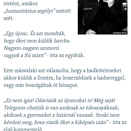
történt, amikor
„humanitárius segélyt”
osztott
szét.
„Egy újonc. És azt mondták,
hogy őket nem küldik harcba.
Nagyon-nagyon szomorú
vagyok a fiú miatt”
- írta az egyikük.
Erre másvalaki azt válaszolta, hogy a hadköteleseket
akkor küldik a frontra, ha leszerződnek a hadsereggel,
vagy már leszolgáltak öt hónapot.
„Ez nem igaz! Odaviszik az újoncokat is! Még saját
Telegram-chatjük is van azoknak az édesanyáknak,
akiknek a gyermekei a határnál vannak. Senki nem
kérdezi meg, hova viszik őket a kiképzés után”
– írta az
első kommentelő.