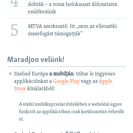
4
dobták – a roma holokauszt áldozataira
emlékezünk
5
MTVA szerkesztő: Itt „nem az ellenzéki
összefogást támogatják”
Maradjon velünk!
Szabad Európa
a mobilján
: töltse le ingyenes
applikációnkat a
Google Play
vagy az
Apple
Store
kínálatából!
A stabil mobilkapcsolat érdekében a weboldal egyes
funkciói az applikációban csak korlátozottan érhetők
el.