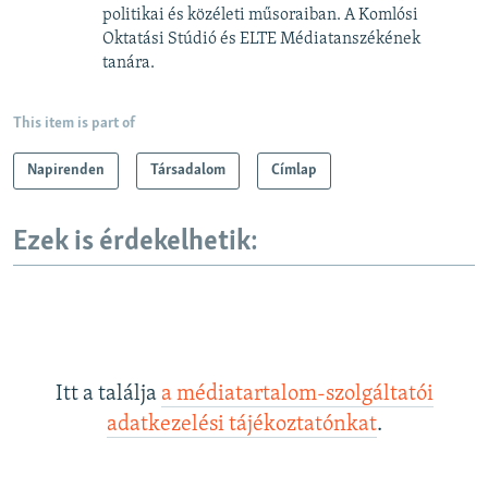
politikai és közéleti műsoraiban. A Komlósi
Oktatási Stúdió és ELTE Médiatanszékének
tanára.
This item is part of
Napirenden
Társadalom
Címlap
Ezek is érdekelhetik:
Itt a találja
a médiatartalom-szolgáltatói
adatkezelési tájékoztatónkat
.