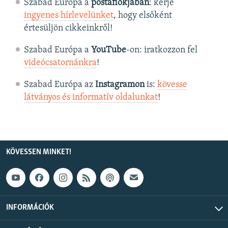
Szabad Európa a
postafiókjában
: kérje
ingyenes hírlevelünket
, hogy elsőként
értesüljön cikkeinkről!
Szabad Európa a
YouTube
-on: iratkozzon fel
videócsatornánkra
!
Szabad Európa az
Instagramon
is:
kövesse
látványos és informatív oldalunkat
! ​
KÖVESSEN MINKET!
INFORMÁCIÓK