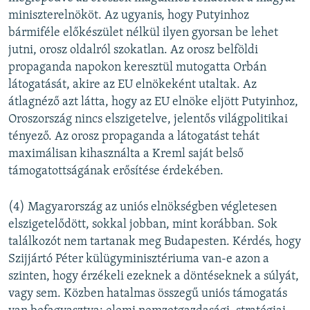
miniszterelnököt. Az ugyanis, hogy Putyinhoz
bármiféle előkészület nélkül ilyen gyorsan be lehet
jutni, orosz oldalról szokatlan. Az orosz belföldi
propaganda napokon keresztül mutogatta Orbán
látogatását, akire az EU elnökeként utaltak. Az
átlagnéző azt látta, hogy az EU elnöke eljött Putyinhoz,
Oroszország nincs elszigetelve, jelentős világpolitikai
tényező. Az orosz propaganda a látogatást tehát
maximálisan kihasználta a Kreml saját belső
támogatottságának erősítése érdekében.
(4) Magyarország az uniós elnökségben végletesen
elszigetelődött, sokkal jobban, mint korábban. Sok
találkozót nem tartanak meg Budapesten. Kérdés, hogy
Szijjártó Péter külügyminisztériuma van-e azon a
szinten, hogy érzékeli ezeknek a döntéseknek a súlyát,
vagy sem. Közben hatalmas összegű uniós támogatás