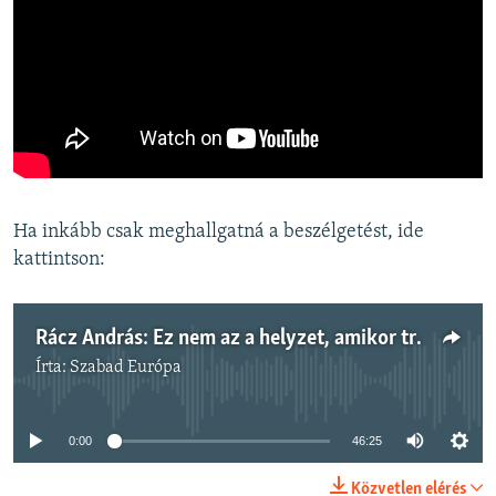
Ha inkább csak meghallgatná a beszélgetést, ide
kattintson:
Rácz András: Ez nem az a helyzet, amikor trollkodni lehet
Írta:
Szabad Európa
Jelenleg nincs elérhető tartalom
0:00
46:25
Közvetlen elérés