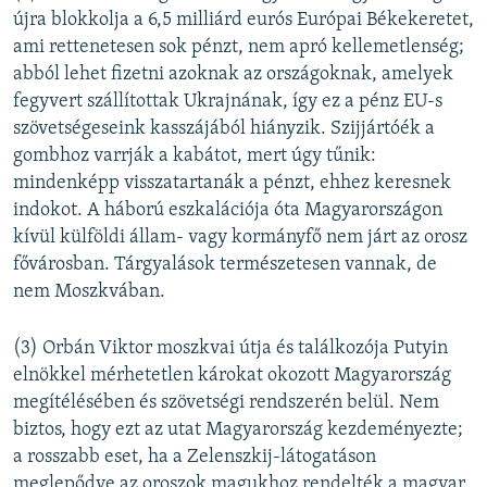
újra blokkolja a 6,5 milliárd eurós Európai Békekeretet,
ami rettenetesen sok pénzt, nem apró kellemetlenség;
abból lehet fizetni azoknak az országoknak, amelyek
fegyvert szállítottak Ukrajnának, így ez a pénz EU-s
szövetségeseink kasszájából hiányzik. Szijjártóék a
gombhoz varrják a kabátot, mert úgy tűnik:
mindenképp visszatartanák a pénzt, ehhez keresnek
indokot. A háború eszkalációja óta Magyarországon
kívül külföldi állam- vagy kormányfő nem járt az orosz
fővárosban. Tárgyalások természetesen vannak, de
nem Moszkvában.
(3) Orbán Viktor moszkvai útja és találkozója Putyin
elnökkel mérhetetlen károkat okozott Magyarország
megítélésében és szövetségi rendszerén belül. Nem
biztos, hogy ezt az utat Magyarország kezdeményezte;
a rosszabb eset, ha a Zelenszkij-látogatáson
meglepődve az oroszok magukhoz rendelték a magyar