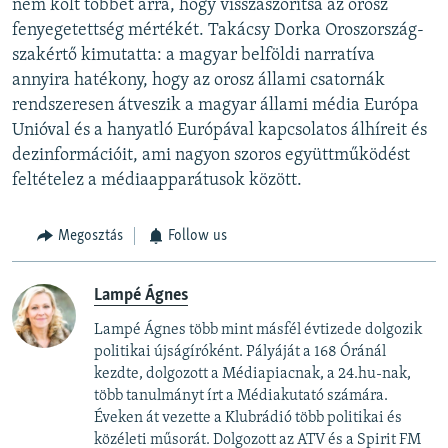
nem költ többet arra, hogy visszaszorítsa az orosz
fenyegetettség mértékét. Takácsy Dorka Oroszország-
szakértő kimutatta: a magyar belföldi narratíva
annyira hatékony, hogy az orosz állami csatornák
rendszeresen átveszik a magyar állami média Európa
Unióval és a hanyatló Európával kapcsolatos álhíreit és
dezinformációit, ami nagyon szoros együttműködést
feltételez a médiaapparátusok között.
Megosztás
Follow us
Lampé Ágnes
Lampé Ágnes több mint másfél évtizede dolgozik
politikai újságíróként. Pályáját a 168 Óránál
kezdte, dolgozott a Médiapiacnak, a 24.hu-nak,
több tanulmányt írt a Médiakutató számára.
Éveken át vezette a Klubrádió több politikai és
közéleti műsorát. Dolgozott az ATV és a Spirit FM