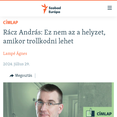
Akadálymentes
mód
Ugrás
CÍMLAP
a
NAPIRENDEN
Rácz András: Ez nem az a helyzet,
fő
AKTUÁLIS
oldalra
amikor trollkodni lehet
FELIRATKOZÁS
PODCASTOK
Ugrás
a
Lampé Ágnes
VIDEÓK
tartalomjegyzékre
Spotify
2024. július 29.
ELEMZŐ
Ugrás
a
NER15
Megosztás
Feliratkozás
keresésre
SZABADON
TÁRSADALOM
DEMOKRÁCIA
A PÉNZ NYOMÁBAN