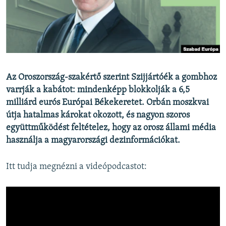
EURÓPAI UNIÓ
VILÁG
KLÍMAVÁLTOZÁS
A MÚLT TANULSÁGAI
Az Oroszország-szakértő szerint Szijjártóék a gombhoz
varrják a kabátot: mindenképp blokkolják a 6,5
KÖVESSEN MINKET!
milliárd eurós Európai Békekeretet. Orbán moszkvai
útja hatalmas károkat okozott, és nagyon szoros
együttműködést feltételez, hogy az orosz állami média
Valamennyi RFE/RL weboldal
használja a magyarországi dezinformációkat.
Itt tudja megnézni a videópodcastot: