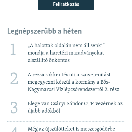
Feliratkozás
Legnépszerűbb a héten
1
„A halottak oldalán nem áll senki” –
mondja a harctéri maradványokat
elszállító önkéntes
2
A rezsicsökkentés üti a szuverenitást:
megegyezni készül a kormány a Bős-
Nagymarosi Vízlépcsőrendszerről 2. rész
3
Elege van Csányi Sándor OTP-vezérnek az
újabb adókból
Még az újszülötteket is meszesgödörbe