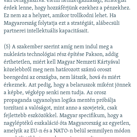
van befagyasztva: elemi nemzetgazdasági, stratégiai
érdek lenne, hogy hozzáférjünk ezekhez a pénzekhez.
Ez nem az a helyzet, amikor trollkodni lehet. Ha
Magyarország folytatja ezt a stratégiát, alábecsüli
partnerei intellektuális kapacitásait.
(5) A szakember szerint amíg nem indul meg a
nukleáris technológiai rész építése Pakson, addig
érthetetlen, miért kell Magyar Nemzeti Kártyával
közelebbről meg nem határozott számú oroszt
beengedni az országba, nem látszik, hová és miért
érkeznek. Azt pedig, hogy a belaruszok miként jönnek
a képbe, végképp senki nem tudja. Az orosz
propaganda ugyanolyan logika mentén próbálja
torzítani a valóságot, mint anno a szovjetek, csak
fejlettebb eszközökkel. Magyar specifikum, hogy a
nagyléptékű eszkaláció óta Magyarország az egyetlen,
amelyik az EU-n és a NATO-n belül semmilyen módon