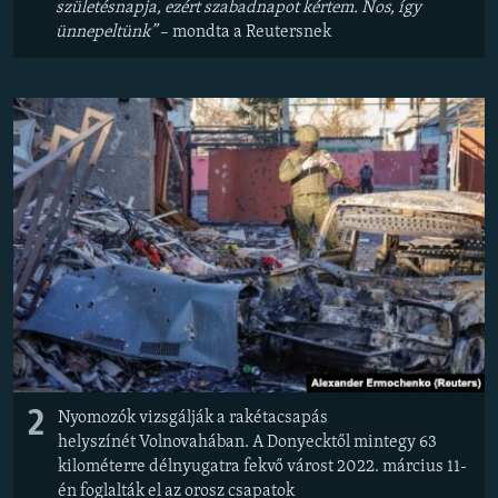
születésnapja, ezért szabadnapot kértem. Nos, így
ünnepeltünk”
– mondta a Reutersnek
2
Nyomozók vizsgálják a rakétacsapás
helyszínét Volnovahában. A Donyecktől mintegy 63
kilométerre délnyugatra fekvő várost 2022. március 11-
én foglalták el az orosz csapatok