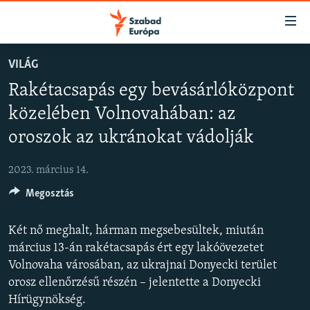
Akadálymentes
mód
Ugrás
VILÁG
a
NAPIRENDEN
Rakétacsapás egy bevásárlóközpont
fő
AKTUÁLIS
oldalra
közelében Volnovahában: az
FELIRATKOZÁS
PODCASTOK
Ugrás
oroszok az ukránokat vádolják
a
VIDEÓK
tartalomjegyzékre
Spotify
2023. március 14.
ELEMZŐ
Ugrás
a
Megosztás
NER15
Feliratkozás
keresésre
SZABADON
Két nő meghalt, hárman megsebesültek, miután
március 13-án rakétacsapás ért egy lakóövezetet
TÁRSADALOM
Volnovaha városában, az ukrajnai Donyecki terület
DEMOKRÁCIA
orosz ellenőrzésű részén – jelentette a Donyecki
A PÉNZ NYOMÁBAN
Hírügynökség.