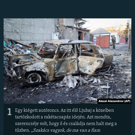
EURÓPAI UNIÓ
VILÁG
KLÍMAVÁLTOZÁS
A MÚLT TANULSÁGAI
KÖVESSEN MINKET!
Valamennyi RFE/RL weboldal
1
Egy kiégett autóroncs. Az itt élő Ljubaj a közelben
tartózkodott a rakétacsapás idején. Azt mondta,
szerencséje volt, hogy ő és családja nem halt meg a
tűzben.
„Szakács vagyok, de ma van a fiam