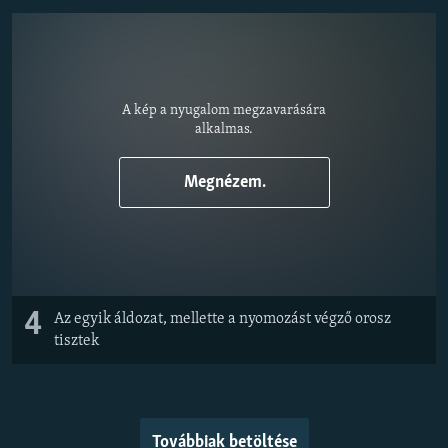
A kép a nyugalom megzavarására
alkalmas.
Megnézem.
4
Az egyik áldozat, mellette a nyomozást végző orosz
tisztek
Továbbiak betöltése