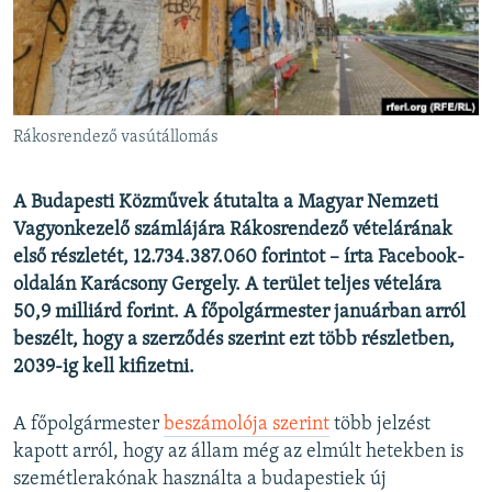
EURÓPAI UNIÓ
VILÁG
KLÍMAVÁLTOZÁS
A MÚLT TANULSÁGAI
Rákosrendező vasútállomás
KÖVESSEN MINKET!
A Budapesti Közművek átutalta a Magyar Nemzeti
Vagyonkezelő számlájára Rákosrendező vételárának
első részletét, 12.734.387.060 forintot – írta Facebook-
oldalán Karácsony Gergely. A terület teljes vételára
Valamennyi RFE/RL weboldal
50,9 milliárd forint. A főpolgármester januárban arról
beszélt, hogy a szerződés szerint ezt több részletben,
2039-ig kell kifizetni.
A főpolgármester
beszámolója szerint
több jelzést
kapott arról, hogy az állam még az elmúlt hetekben is
szemétlerakónak használta a budapestiek új