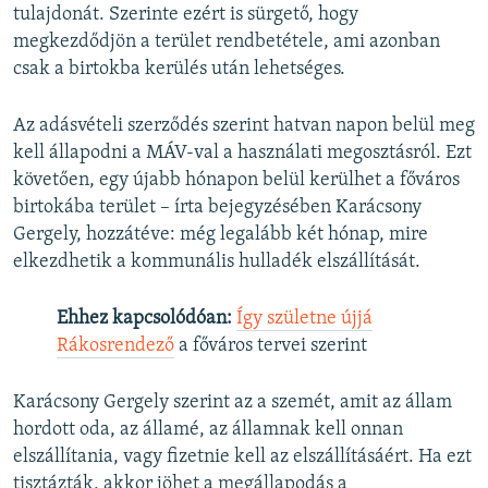
tulajdonát. Szerinte ezért is sürgető, hogy
megkezdődjön a terület rendbetétele, ami azonban
csak a birtokba kerülés után lehetséges.
Az adásvételi szerződés szerint hatvan napon belül meg
kell állapodni a MÁV-val a használati megosztásról. Ezt
követően, egy újabb hónapon belül kerülhet a főváros
birtokába terület – írta bejegyzésében Karácsony
Gergely, hozzátéve: még legalább két hónap, mire
elkezdhetik a kommunális hulladék elszállítását.
Ehhez kapcsolódóan:
Így születne újjá
Rákosrendező
a főváros tervei szerint
Karácsony Gergely szerint az a szemét, amit az állam
hordott oda, az államé, az államnak kell onnan
elszállítania, vagy fizetnie kell az elszállításáért. Ha ezt
tisztázták, akkor jöhet a megállapodás a