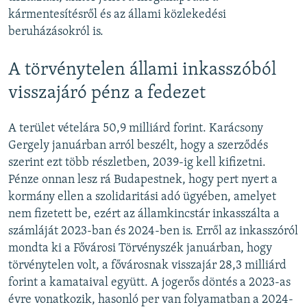
kármentesítésről és az állami közlekedési
beruházásokról is.
A törvénytelen állami inkasszóból
visszajáró pénz a fedezet
A terület vételára 50,9 milliárd forint. Karácsony
Gergely januárban arról beszélt, hogy a szerződés
szerint ezt több részletben, 2039-ig kell kifizetni.
Pénze onnan lesz rá Budapestnek, hogy pert nyert a
kormány ellen a szolidaritási adó ügyében, amelyet
nem fizetett be, ezért az államkincstár inkasszálta a
számláját 2023-ban és 2024-ben is. Erről az inkasszóról
mondta ki a Fővárosi Törvényszék januárban, hogy
törvénytelen volt, a fővárosnak visszajár 28,3 milliárd
forint a kamataival együtt. A jogerős döntés a 2023-as
évre vonatkozik, hasonló per van folyamatban a 2024-