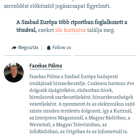
szerződést előkészítő jogászcsapat figyelmét.
A Szabad Európa több riportban foglalkozott a
témával,
ezeket
ide kattintva
találja meg.
Megosztás
Follow us
Fazekas Pálma
Fazekas Pálma a Szabad Európa budapesti
irodájának hírszerkesztője. Csaknem harminc éve
dolgozik újságíróként, elsősorban hírek,
hírműsorok szerkesztőjeként, hírszerkesztőségek
vezetőjeként. A nyomtatott és az elektronikus sajtó
szinte minden területén dolgozott, így a Kurírnál,
az Interpress Magazinnál, a Magyar Rádióban, a
Westelnél, a Magyar Televízióban, az
InfoRádióban, az Origóban és az Infostartnál is.