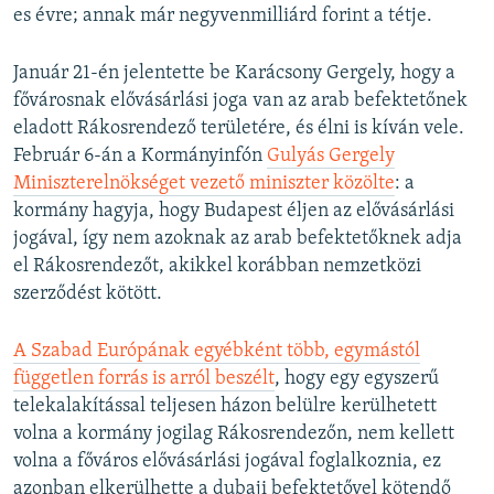
es évre; annak már negyvenmilliárd forint a tétje.
Január 21-én jelentette be Karácsony Gergely, hogy a
fővárosnak elővásárlási joga van az arab befektetőnek
eladott Rákosrendező területére, és élni is kíván vele.
Február 6-án a Kormányinfón
Gulyás Gergely
Miniszterelnökséget vezető miniszter közölte
: a
kormány hagyja, hogy Budapest éljen az elővásárlási
jogával, így nem azoknak az arab befektetőknek adja
el Rákosrendezőt, akikkel korábban nemzetközi
szerződést kötött.
A Szabad Európának egyébként több, egymástól
független forrás is arról beszélt
, hogy egy egyszerű
telekalakítással teljesen házon belülre kerülhetett
volna a kormány jogilag Rákosrendezőn, nem kellett
volna a főváros elővásárlási jogával foglalkoznia, ez
azonban elkerülhette a dubaji befektetővel kötendő