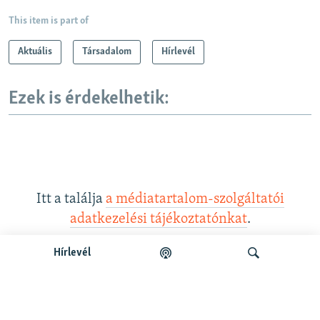
This item is part of
Aktuális
Társadalom
Hírlevél
Ezek is érdekelhetik:
Itt a találja
a médiatartalom-szolgáltatói
adatkezelési tájékoztatónkat
.
Hírlevél
Legfrissebb podcastunk: