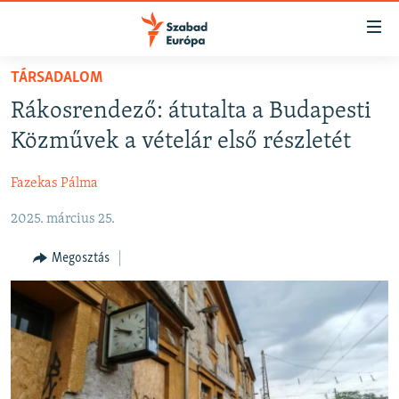
Akadálymentes
mód
Ugrás
TÁRSADALOM
a
NAPIRENDEN
Rákosrendező: átutalta a Budapesti
fő
AKTUÁLIS
oldalra
Közművek a vételár első részletét
FELIRATKOZÁS
PODCASTOK
Ugrás
a
Fazekas Pálma
VIDEÓK
tartalomjegyzékre
Spotify
2025. március 25.
ELEMZŐ
Ugrás
a
NER15
Megosztás
Feliratkozás
keresésre
SZABADON
TÁRSADALOM
DEMOKRÁCIA
A PÉNZ NYOMÁBAN