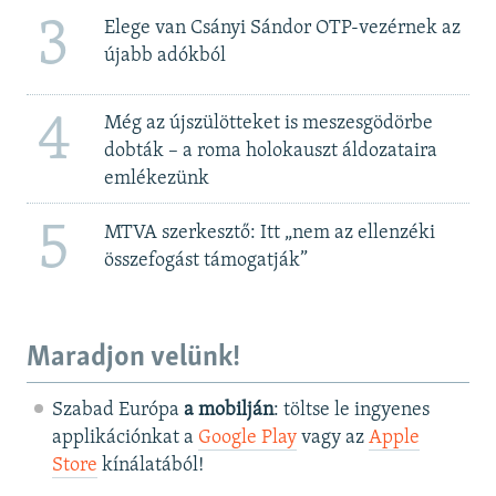
3
Elege van Csányi Sándor OTP-vezérnek az
újabb adókból
4
Még az újszülötteket is meszesgödörbe
dobták – a roma holokauszt áldozataira
emlékezünk
5
MTVA szerkesztő: Itt „nem az ellenzéki
összefogást támogatják”
Maradjon velünk!
Szabad Európa
a mobilján
: töltse le ingyenes
applikációnkat a
Google Play
vagy az
Apple
Store
kínálatából!