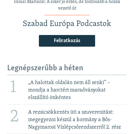
Falusi Mariann: A siker jó érzés, de fontosabb a hozzá
vezető út
Szabad Európa Podcastok
Feliratkozás
Legnépszerűbb a héten
1
„A halottak oldalán nem áll senki” –
mondja a harctéri maradványokat
elszállító önkéntes
2
A rezsicsökkentés üti a szuverenitást:
megegyezni készül a kormány a Bős-
Nagymarosi Vízlépcsőrendszerről 2. rész