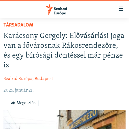
Akadálymentes
mód
Ugrás
TÁRSADALOM
a
NAPIRENDEN
Karácsony Gergely: Elővásárlási joga
fő
AKTUÁLIS
oldalra
van a fővárosnak Rákosrendezőre,
FELIRATKOZÁS
PODCASTOK
Ugrás
és egy bírósági döntéssel már pénze
a
VIDEÓK
is
tartalomjegyzékre
Spotify
ELEMZŐ
Ugrás
Szabad Európa, Budapest
a
NER15
Feliratkozás
keresésre
2025. január 21.
SZABADON
TÁRSADALOM
Megosztás
DEMOKRÁCIA
A PÉNZ NYOMÁBAN