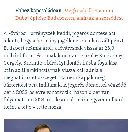
Ehhez kapcsolódóan:
Megkezdődhet a mini-
Dubaj építése Budapesten, aláírták a szerződést
A Fővárosi Törvényszék keddi, jogerős döntése azt
jelenti, hogy a kormány jogellenesen inkasszált pénzt
Budapest számlájáról, a fővárosnak visszajár 28,3
milliárd forint és annak kamatai – közölte Karácsony
Gergely. Szerinte a bírósági döntés írásba foglalása
után az államkincstárnak vissza kell adnia a
meghatározott összeget. Ha nem kapják meg,
kártérítési pert indítanak. A jogerős döntéssel végződő
per a 2023-as évre vonatkozik, hasonló per van
folyamatban 2024-re, de annak már negyvenmilliárd
forint a tétje – tette hozzá.