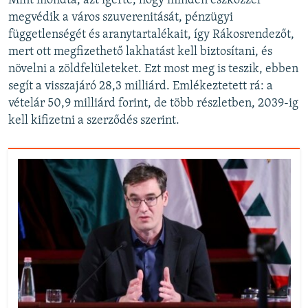
Mint mondta, azt ígérte, hogy minden eszközzel
megvédik a város szuverenitását, pénzügyi
függetlenségét és aranytartalékait, így Rákosrendezőt,
mert ott megfizethető lakhatást kell biztosítani, és
növelni a zöldfelületeket. Ezt most meg is teszik, ebben
segít a visszajáró 28,3 milliárd. Emlékeztetett rá: a
vételár 50,9 milliárd forint, de több részletben, 2039-ig
kell kifizetni a szerződés szerint.