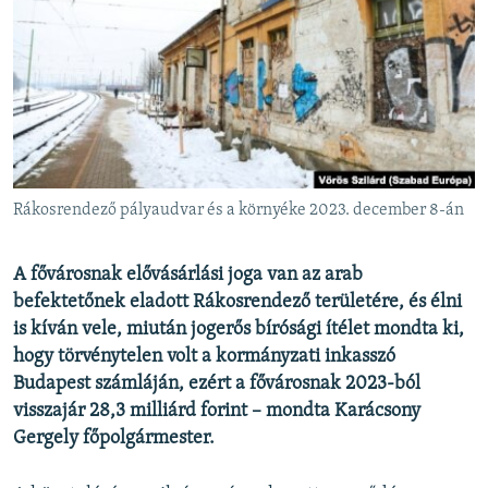
EURÓPAI UNIÓ
VILÁG
KLÍMAVÁLTOZÁS
A MÚLT TANULSÁGAI
KÖVESSEN MINKET!
Rákosrendező pályaudvar és a környéke 2023. december 8-án
A fővárosnak elővásárlási joga van az arab
Valamennyi RFE/RL weboldal
befektetőnek eladott Rákosrendező területére, és élni
is kíván vele, miután jogerős bírósági ítélet mondta ki,
hogy törvénytelen volt a kormányzati inkasszó
Budapest számláján, ezért a fővárosnak 2023-ból
visszajár 28,3 milliárd forint – mondta Karácsony
Gergely főpolgármester.