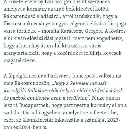
A követelésére nyilvánosságra hozott szerződés,
amelyet a kormány az arab befektetővel kötött
Rákosrendező eladásáról, arról tanúskodik, hogy a
fővárosi önkormányzat egyik cégének elővásárlási joga
van a területre – mondta Karácsony Gergely. A főváros
élni kíván elővásárlási jogával, mert nem engedhetik,
hogy a kormány áron alul kiárusítsa a város
aranytartalékát, hogy a közérdeket felülírja kevesek
magánérdeke.
A főpolgármester a Parkváros-koncepciót valósítaná
meg Rákosrendezőn,
„hogy a kevesek luxusát
kiszolgáló felhőkarcolók helyett elérhető árú lakások
és parkok épüljenek ezen a területen”.
Pénze onnan
lesz rá Budapestnek, hogy pert nyert a kormány ellen a
szolidaritási adó ügyében, amelyet nem fizetett be,
ezért az államkincstár inkasszálta a számláját 2023-
ban és 2024-ben is.