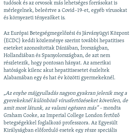
tudósok és az orvosok más lehetséges forrásokat is
mérlegelnek, beleértve a Covid–19-et, egyéb vírusokat
és környezeti tényezőket is.
Az Európai Betegségmegelőzési és Járványügyi Központ
(ECDC) keddi közleménye szerint további hepatitises
eseteket azonosítottak Dániában, Írországban,
Hollandiában és Spanyolországban, de azt nem
részletezik, hogy pontosan hányat. Az amerikai
hatóságok kilenc akut hepatitisesetet észleltek
Alabamában egy és hat év közötti gyermekeknél.
„Az enyhe májgyulladás nagyon gyakran jelenik meg a
gyerekeknél különböző vírusfertőzéseket követően, de
amit most látunk, az valami egészen más” –
mondta
Graham Cooke, az Imperial College London fertőző
betegségekkel foglalkozó professzora. Az Egyesült
Királyságban előforduló esetek egy része speciális