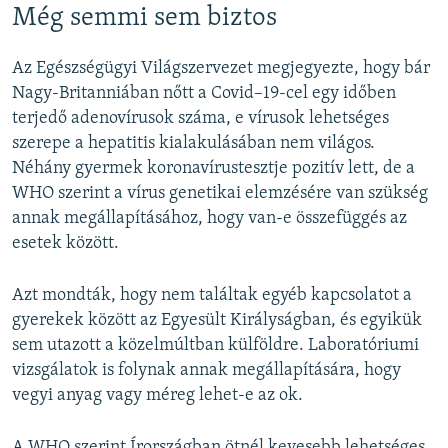
Még semmi sem biztos
Az Egészségügyi Világszervezet megjegyezte, hogy bár
Nagy-Britanniában nőtt a Covid–19-cel egy időben
terjedő adenovírusok száma, e vírusok lehetséges
szerepe a hepatitis kialakulásában nem világos.
Néhány gyermek koronavírustesztje pozitív lett, de a
WHO szerint a vírus genetikai elemzésére van szükség
annak megállapításához, hogy van-e összefüggés az
esetek között.
Azt mondták, hogy nem találtak egyéb kapcsolatot a
gyerekek között az Egyesült Királyságban, és egyikük
sem utazott a közelmúltban külföldre. Laboratóriumi
vizsgálatok is folynak annak megállapítására, hogy
vegyi anyag vagy méreg lehet-e az ok.
A WHO szerint Írországban ötnél kevesebb lehetséges