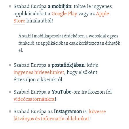
Szabad Európa
a mobilján
: töltse le ingyenes
applikációnkat a
Google Play
vagy az
Apple
Store
kínálatából!
A stabil mobilkapcsolat érdekében a weboldal egyes
funkciói az applikációban csak korlátozottan érhetők
el.
Szabad Európa a
postafiókjában
: kérje
ingyenes hírlevelünket
, hogy elsőként
értesüljön cikkeinkről!
Szabad Európa a
YouTube
-on: iratkozzon fel
videócsatornánkra
!
Szabad Európa az
Instagramon
is:
kövesse
látványos és informatív oldalunkat
! ​