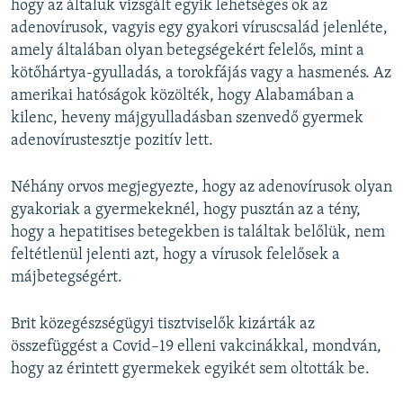
hogy az általuk vizsgált egyik lehetséges ok az
adenovírusok, vagyis egy gyakori víruscsalád jelenléte,
amely általában olyan betegségekért felelős, mint a
kötőhártya-gyulladás, a torokfájás vagy a hasmenés. Az
amerikai hatóságok közölték, hogy Alabamában a
kilenc, heveny májgyulladásban szenvedő gyermek
adenovírustesztje pozitív lett.
Néhány orvos megjegyezte, hogy az adenovírusok olyan
gyakoriak a gyermekeknél, hogy pusztán az a tény,
hogy a hepatitises betegekben is találtak belőlük, nem
feltétlenül jelenti azt, hogy a vírusok felelősek a
májbetegségért.
Brit közegészségügyi tisztviselők kizárták az
összefüggést a Covid–19 elleni vakcinákkal, mondván,
hogy az érintett gyermekek egyikét sem oltották be.