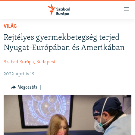
Akadálymentes
mód
Ugrás
VILÁG
a
NAPIRENDEN
Rejtélyes gyermekbetegség terjed
fő
AKTUÁLIS
oldalra
Nyugat-Európában és Amerikában
FELIRATKOZÁS
PODCASTOK
Ugrás
a
Szabad Európa, Budapest
VIDEÓK
tartalomjegyzékre
Spotify
2022. április 19.
ELEMZŐ
Ugrás
a
NER15
Megosztás
Feliratkozás
keresésre
SZABADON
TÁRSADALOM
DEMOKRÁCIA
A PÉNZ NYOMÁBAN