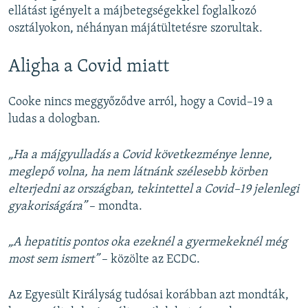
ellátást igényelt a májbetegségekkel foglalkozó
osztályokon, néhányan májátültetésre szorultak.
Aligha a Covid miatt
Cooke nincs meggyőződve arról, hogy a Covid–19 a
ludas a dologban.
„Ha a májgyulladás a Covid következménye lenne,
meglepő volna, ha nem látnánk szélesebb körben
elterjedni az országban, tekintettel a Covid–19 jelenlegi
gyakoriságára”
– mondta.
„A hepatitis pontos oka ezeknél a gyermekeknél még
most sem ismert”
– közölte az ECDC.
Az Egyesült Királyság tudósai korábban azt mondták,