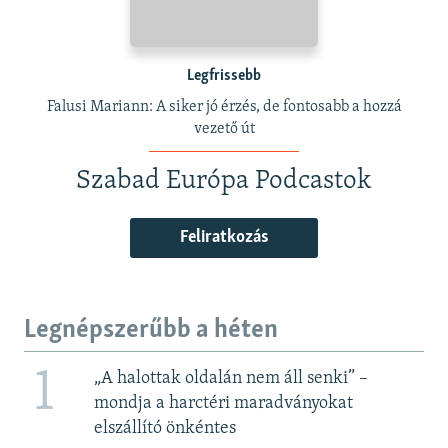
Legfrissebb
Falusi Mariann: A siker jó érzés, de fontosabb a hozzá
vezető út
Szabad Európa Podcastok
Feliratkozás
Legnépszerűbb a héten
1
„A halottak oldalán nem áll senki” –
mondja a harctéri maradványokat
elszállító önkéntes