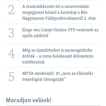
2
A rezsicsökkentés üti a szuverenitást:
megegyezni készül a kormány a Bős-
Nagymarosi Vízlépcsőrendszerről 2. rész
3
Elege van Csányi Sándor OTP-vezérnek az
újabb adókból
4
Még az újszülötteket is meszesgödörbe
dobták – a roma holokauszt áldozataira
emlékezünk
5
MTVA szerkesztő: Itt „nem az ellenzéki
összefogást támogatják”
Maradjon velünk!