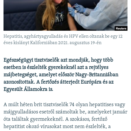
EURÓPAI UNIÓ
VILÁG
KLÍMAVÁLTOZÁS
A MÚLT TANULSÁGAI
Hepatitis, agyhártyagyulladás és HPV ellen oltanak be egy 12
éves kislányt Kaliforniában 2021. augusztus 19-én
KÖVESSEN MINKET!
Egészségügyi tisztviselők azt mondják, hogy több
esetben is észlelték gyerekeknél azt a rejtélyes
májbetegséget, amelyet először Nagy-Britanniában
Valamennyi RFE/RL weboldal
azonosítottak. A fertőzés átterjedt Európára és az
Egyesült Államokra is.
A múlt héten brit tisztviselők 74 olyan hepatitises vagy
májgyulladásos esetről számoltak be, amelyeket január
óta találtak gyermekeknél. A szokásos, fertőző
hepatitist okozó vírusokat most nem észlelték, a