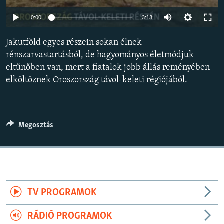
EURÓPAI UNIÓ
0:00
3:13
VILÁG
Jakutföld egyes részein sokan élnek
KLÍMAVÁLTOZÁS
rénszarvastartásból, de hagyományos életmódjuk
A MÚLT TANULSÁGAI
eltűnőben van, mert a fiatalok jobb állás reményében
elköltöznek Oroszország távol-keleti régiójából.
KÖVESSEN MINKET!
Megosztás
Valamennyi RFE/RL weboldal
TV PROGRAMOK
RÁDIÓ PROGRAMOK