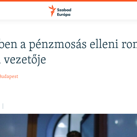
ben a pénzmosás elleni r
FELIRATKOZÁS
l vezetője
Apple Podcasts
Budapest
.
Spotify
Feliratkozás