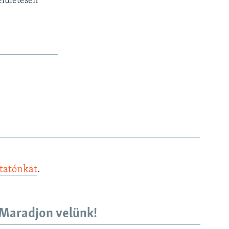
elületesen
ztatónkat
.
Maradjon velünk!