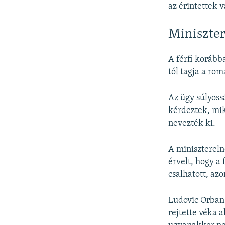
az érintettek 
Miniszte
A férfi korább
tól tagja a ro
Az ügy súlyoss
kérdeztek, mik
nevezték ki.
A miniszterel
érvelt, hogy a
csalhatott, azo
Ludovic Orban 
rejtette véka 