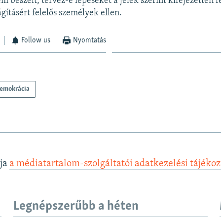
 beszélt, tervez-e lépéseket a jelek szerint kifejezetten f
ágításért felelős személyek ellen.
Follow us
Nyomtatás
emokrácia
lja
a médiatartalom-szolgáltatói adatkezelési tájéko
Legnépszerűbb a héten