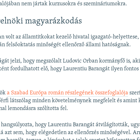
valójában nem jártak kurzusokra és szemináriumokra.
relnöki magyarázkodás
an volt az államtitkokat kezelő hivatal igazgató-helyettese,
mán felsőoktatás minőségét ellenőrző állami hatóságnak.
ágát jelzi, hogy megszólalt Ludovic Orban kormányfő is, aki
ént fordulhatott elő, hogy Laurentiu Barangát ilyen fontos
nök
a Szabad Európa román részlegének összefoglalója
szer
 férfi látszólag minden követelménynek megfelelt és amint 
nal lemondásra szólította fel.
hangsúlyozta, hogy Laurentiu Barangát átvilágították, u
alá azt sem, hogy elégedetlen az ellenőrzés minőségével. Ar