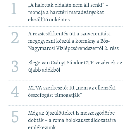
1
„A halottak oldalán nem áll senki” –
mondja a harctéri maradványokat
elszállító önkéntes
2
A rezsicsökkentés üti a szuverenitást:
megegyezni készül a kormány a Bős-
Nagymarosi Vízlépcsőrendszerről 2. rész
3
Elege van Csányi Sándor OTP-vezérnek az
újabb adókból
4
MTVA szerkesztő: Itt „nem az ellenzéki
összefogást támogatják”
5
Még az újszülötteket is meszesgödörbe
dobták – a roma holokauszt áldozataira
emlékezünk