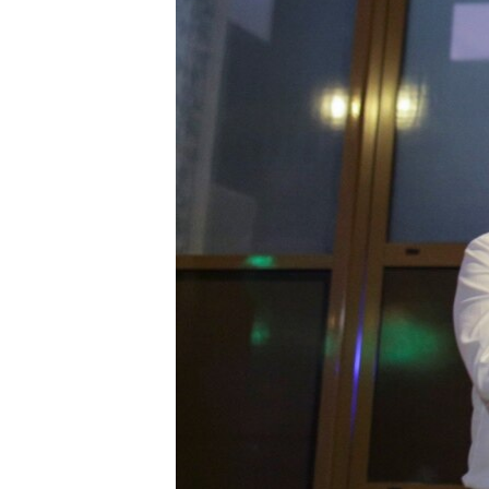
EURÓPAI UNIÓ
VILÁG
KLÍMAVÁLTOZÁS
A MÚLT TANULSÁGAI