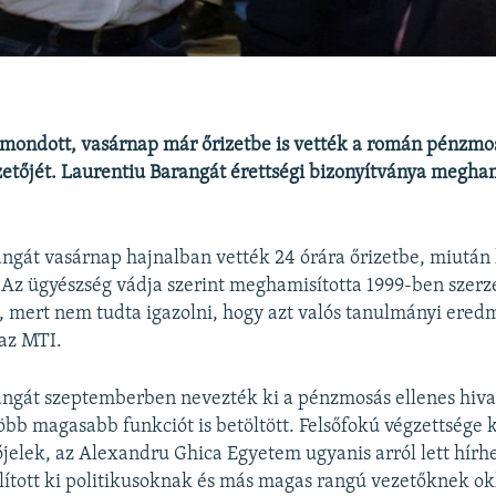
mondott, vasárnap már őrizetbe is vették a román pénzmos
ezetőjét. Laurentiu Barangát érettségi bizonyítványa megha
ngát vasárnap hajnalban vették 24 órára őrizetbe, miután
. Az ügyészség vádja szerint meghamisította 1999-ben szerze
, mert nem tudta igazolni, hogy azt valós tanulmányi ere
 az MTI.
ngát szeptemberben nevezték ki a pénzmosás ellenes hivat
öbb magasabb funkciót is betöltött. Felsőfokú végzettsége k
elek, az Alexandru Ghica Egyetem ugyanis arról lett hírh
állított ki politikusoknak és más magas rangú vezetőknek ok