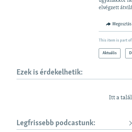
ugyanakkor nem
elvégzett átvil
Megosztás
This item is part of
Aktuális
D
Ezek is érdekelhetik:
Itt a talá
Legfrissebb podcastunk: