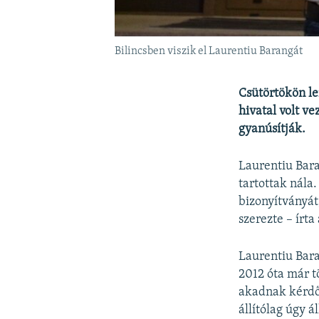
Bilincsben viszik el Laurentiu Barangát
Csütörtökön le
hivatal volt v
gyanúsítják.
Laurentiu Bara
tartottak nála
bizonyítványát
szerezte – írta
Laurentiu Bara
2012 óta már t
akadnak kérdőj
állítólag úgy 