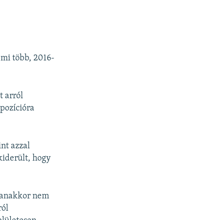
 mi több, 2016-
t arról
 pozícióra
int azzal
kiderült, hogy
gyanakkor nem
ról