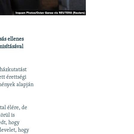
ás ellenes
misításával
 házkutatást
tt érettségi
dmények alapján
al élére, de
örül is
edt, hogy
levelet, hogy