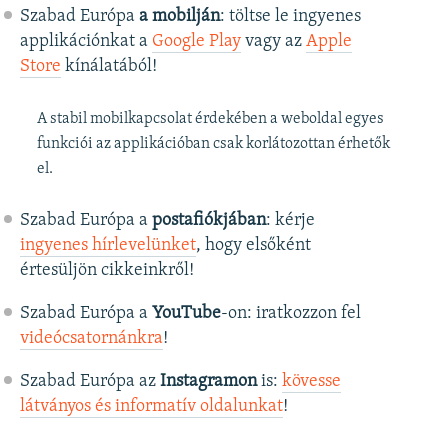
Szabad Európa
a mobilján
: töltse le ingyenes
applikációnkat a
Google Play
vagy az
Apple
Store
kínálatából!
A stabil mobilkapcsolat érdekében a weboldal egyes
funkciói az applikációban csak korlátozottan érhetők
el.
Szabad Európa a
postafiókjában
: kérje
ingyenes hírlevelünket
, hogy elsőként
értesüljön cikkeinkről!
Szabad Európa a
YouTube
-on: iratkozzon fel
videócsatornánkra
!
Szabad Európa az
Instagramon
is:
kövesse
látványos és informatív oldalunkat
! ​