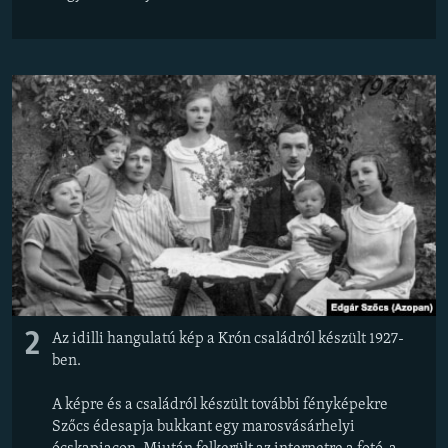
2
Az idilli hangulatú kép a Krón családról készült 1927-
ben.
A képre és a családról készült további fényképekre
Szőcs édesapja bukkant egy marosvásárhelyi