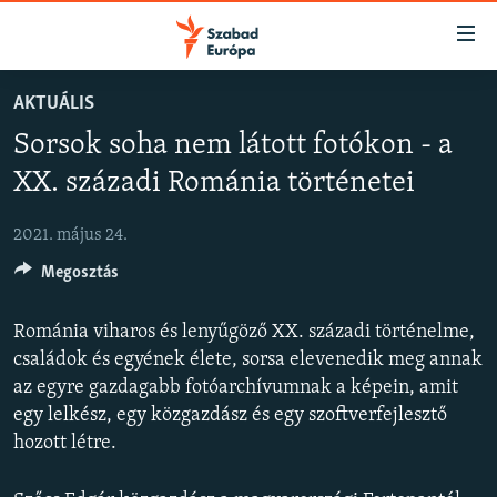
Akadálymentes
mód
Ugrás
AKTUÁLIS
a
NAPIRENDEN
Sorsok soha nem látott fotókon - a
fő
AKTUÁLIS
oldalra
XX. századi Románia történetei
FELIRATKOZÁS
PODCASTOK
Ugrás
a
2021. május 24.
VIDEÓK
tartalomjegyzékre
Spotify
Megosztás
ELEMZŐ
Ugrás
a
NER15
Románia viharos és lenyűgöző XX. századi történelme,
Feliratkozás
keresésre
SZABADON
családok és egyének élete, sorsa elevenedik meg annak
az egyre gazdagabb fotóarchívumnak a képein, amit
TÁRSADALOM
egy lelkész, egy közgazdász és egy szoftverfejlesztő
DEMOKRÁCIA
hozott létre.
A PÉNZ NYOMÁBAN