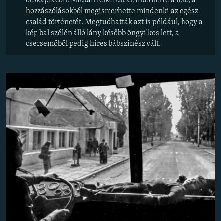
ócskapiacon. Miután felkerült az internetre a fotó, a
hozzászólásokból megismerhette mindenki az egész
család történetét. Megtudhatták azt is például, hogy a
kép bal szélén álló lány később öngyilkos lett, a
csecsemőből pedig híres bábszínész vált.