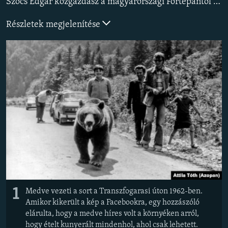
Szőcs Edgár közgazdász a magyarországi Fortepantól vette az ötletet, hogy digitalizált fotóarchívumot indítson el Romániában Azopan néven. Az archívum a civilek által felajánlott, 1900-2000 között készített képekből áll, és bővül folyamatosan.
EURÓPAI UNIÓ
Részletek megjelenítése
VILÁG
KLÍMAVÁLTOZÁS
A MÚLT TANULSÁGAI
KÖVESSEN MINKET!
Valamennyi RFE/RL weboldal
1
Medve vezeti a sort a Transzfogarasi úton 1962-ben.
Amikor kikerült a kép a Facebookra, egy hozzászóló
elárulta, hogy a medve híres volt a környéken arról,
hogy ételt kunyerált mindenhol, ahol csak lehetett.