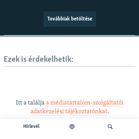
Továbbiak betöltése
Ezek is érdekelhetik:
Itt a találja
a médiatartalom-szolgáltatói
adatkezelési tájékoztatónkat
.
Hírlevél
Legfrissebb podcastunk: