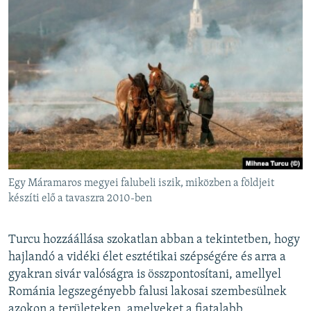
Egy Máramaros megyei falubeli iszik, miközben a földjeit
készíti elő a tavaszra 2010-ben
Turcu hozzáállása szokatlan abban a tekintetben, hogy
hajlandó a vidéki élet esztétikai szépségére és arra a
gyakran sivár valóságra is összpontosítani, amellyel
Románia legszegényebb falusi lakosai szembesülnek
azokon a területeken, amelyeket a fiatalabb