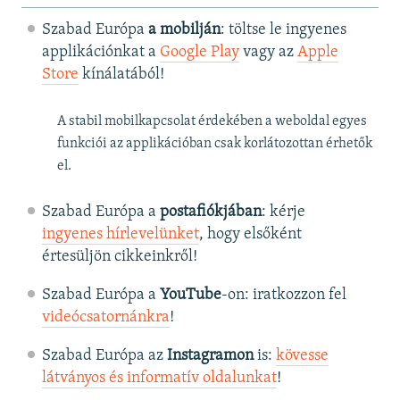
Szabad Európa
a mobilján
: töltse le ingyenes
applikációnkat a
Google Play
vagy az
Apple
Store
kínálatából!
A stabil mobilkapcsolat érdekében a weboldal egyes
funkciói az applikációban csak korlátozottan érhetők
el.
Szabad Európa a
postafiókjában
: kérje
ingyenes hírlevelünket
, hogy elsőként
értesüljön cikkeinkről!
Szabad Európa a
YouTube
-on: iratkozzon fel
videócsatornánkra
!
Szabad Európa az
Instagramon
is:
kövesse
látványos és informatív oldalunkat
! ​