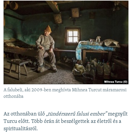
A falubeli, aki 2009-ben meghívta Mihnea Turcut máramarosi
otthonába
Az otthonában ülő
„tündérszerű falusi ember”
megnyílt
Turcu előtt. Több órán át beszélgettek az életről és a
spiritualitásról.