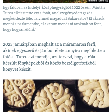
Egy falubeli az Erdélyi-középhegységből 2022 őszén. Miután
Turcu elkészítette ezt a fotót, az elszegényedett gazda
megkérdezte tőle: „Elvinnél magaddal Bukarestbe? El akarok
menni a parlamentbe, el akarom mondani azoknak ott fent,
hogy hogyan élünk”
2023 januárjában meghalt az a máramarosi férfi,
akinek egyszerű és jámbor élete annyira megihlette a
fotóst. Turcu azt mondja, azt tervezi, hogy a róla
készült fényképekből és közös beszélgetéseikből
könyvet készít.