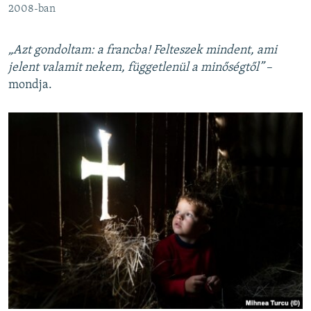
2008-ban
„Azt gondoltam: a francba! Felteszek mindent, ami
jelent valamit nekem, függetlenül a minőségtől”
–
mondja.