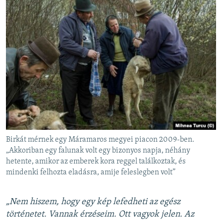
Birkát mérnek egy Máramaros megyei piacon 2009-ben.
„Akkoriban egy falunak volt egy bizonyos napja, néhány
hetente, amikor az emberek kora reggel találkoztak, és
mindenki felhozta eladásra, amije feleslegben volt”
„Nem hiszem, hogy egy kép lefedheti az egész
történetet. Vannak érzéseim. Ott vagyok jelen. Az