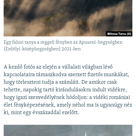
Egy falusi tanya a reggeli fényben az Apuseni-hegységben
(Erdélyi-középhegységben) 2021-ben
A kezdő fotós az elején a vállalati világban lévő
kapcsolataira támaszkodva szerzett fizetős munkákat,
hogy törleszteni tudja a számláit. De amikor csak
tehette, napokig tartó kirándulásokra indult vidékre,
hogy igazi szenvedélyének hódoljon: a vidéki romániai
élet fényképezésének, amely néhol ma is ugyanúgy néz
ki, mint egy évszázaddal ezelőtt.