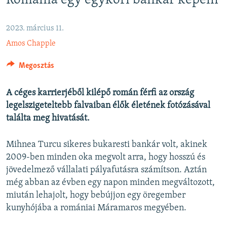
Románia egy egykori bankár képein
EURÓPAI UNIÓ
VILÁG
2023. március 11.
Amos Chapple
KLÍMAVÁLTOZÁS
A MÚLT TANULSÁGAI
Megosztás
KÖVESSEN MINKET!
A céges karrierjéből kilépő román férfi az ország
legelszigeteltebb falvaiban élők életének fotózásával
találta meg hivatását.
Valamennyi RFE/RL weboldal
Mihnea Turcu sikeres bukaresti bankár volt, akinek
2009-ben minden oka megvolt arra, hogy hosszú és
jövedelmező vállalati pályafutásra számítson. Aztán
még abban az évben egy napon minden megváltozott,
miután lehajolt, hogy bebújjon egy öregember
kunyhójába a romániai Máramaros megyében.