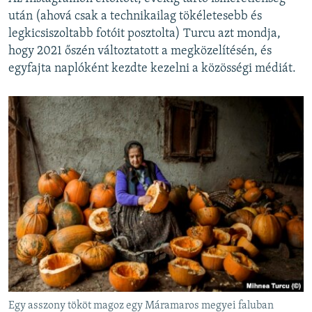
után (ahová csak a technikailag tökéletesebb és
legkicsiszoltabb fotóit posztolta) Turcu azt mondja,
hogy 2021 őszén változtatott a megközelítésén, és
egyfajta naplóként kezdte kezelni a közösségi médiát.
Egy asszony tököt magoz egy Máramaros megyei faluban