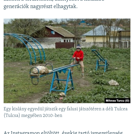
generációk nagyrészt elhagytak.
Egy kislány egyedül játszik egy falusi játszótéren a déli Tulcea
(Tulcsa) megyében 2010-ben
Az Instagramon eltöltött, évekig tartó ismeretlenség