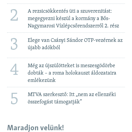
2
A rezsicsökkentés üti a szuverenitást:
megegyezni készül a kormány a Bős-
Nagymarosi Vízlépcsőrendszerről 2. rész
3
Elege van Csányi Sándor OTP-vezérnek az
újabb adókból
4
Még az újszülötteket is meszesgödörbe
dobták – a roma holokauszt áldozataira
emlékezünk
5
MTVA szerkesztő: Itt „nem az ellenzéki
összefogást támogatják”
Maradjon velünk!