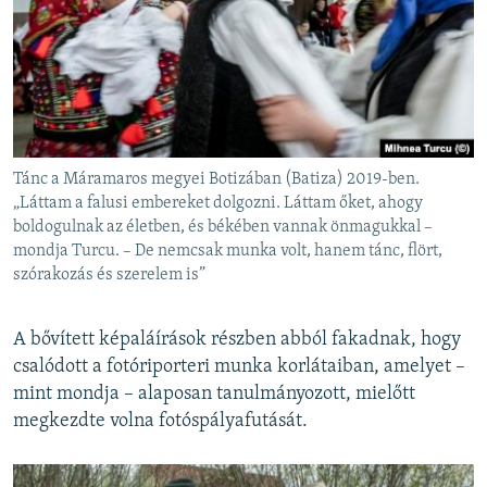
Tánc a Máramaros megyei Botizában (Batiza) 2019-ben.
„Láttam a falusi embereket dolgozni. Láttam őket, ahogy
boldogulnak az életben, és békében vannak önmagukkal –
mondja Turcu. – De nemcsak munka volt, hanem tánc, flört,
szórakozás és szerelem is”
A bővített képaláírások részben abból fakadnak, hogy
csalódott a fotóriporteri munka korlátaiban, amelyet –
mint mondja – alaposan tanulmányozott, mielőtt
megkezdte volna fotóspályafutását.