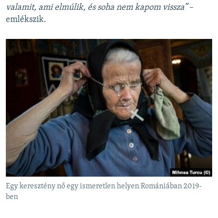
valamit, ami elmúlik, és soha nem kapom vissza”
–
emlékszik.
Egy keresztény nő egy ismeretlen helyen Romániában 2019-
ben