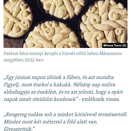
Sütésre kész ünnepi kenyér a húsvét előtti héten Máramaros
megyében 2022-ben
„Egy júniusi napon ültünk a fűben, és azt mondta:
Figyelj, most énekel a kakukk. Néhány nap múlva
abbahagyja az éneklést, és ez azt jelenti, hogy a nyári
napok ismét rövidülni kezdenek”
- emlékszik vissza.
„Rengeteg tudása volt a minket körülvevő természetről.
Mindez most két méterrel a föld alatt van.
Elvesztettük.
”