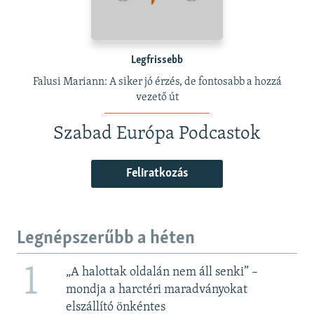
Legfrissebb
Falusi Mariann: A siker jó érzés, de fontosabb a hozzá
vezető út
Szabad Európa Podcastok
Feliratkozás
Legnépszerűbb a héten
1
„A halottak oldalán nem áll senki” –
mondja a harctéri maradványokat
elszállító önkéntes