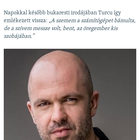
Napokkal később bukaresti irodájában Turcu így
emlékezett vissza:
„A szemem a számítógépet bámulta,
de a szívem messze volt, bent, az öregember kis
szobájában.”