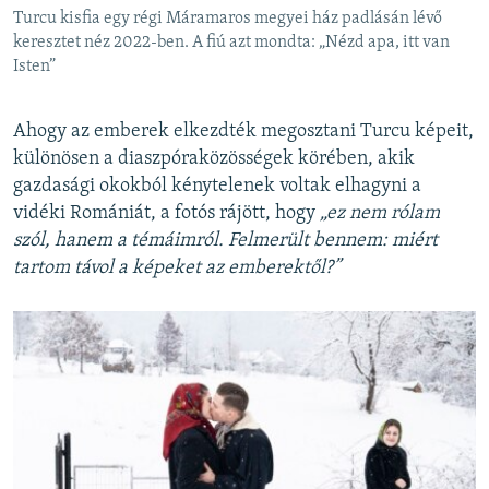
Turcu kisfia egy régi Máramaros megyei ház padlásán lévő
keresztet néz 2022-ben. A fiú azt mondta: „Nézd apa, itt van
Isten”
Ahogy az emberek elkezdték megosztani Turcu képeit,
különösen a diaszpóraközösségek körében, akik
gazdasági okokból kénytelenek voltak elhagyni a
vidéki Romániát, a fotós rájött, hogy
„ez nem rólam
szól, hanem a témáimról. Felmerült bennem: miért
tartom távol a képeket az emberektől?”