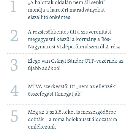
1
„A halottak oldalán nem áll senki” –
mondja a harctéri maradványokat
elszállító önkéntes
2
A rezsicsökkentés üti a szuverenitást:
megegyezni készül a kormány a Bős-
Nagymarosi Vízlépcsőrendszerről 2. rész
3
Elege van Csányi Sándor OTP-vezérnek az
újabb adókból
4
MTVA szerkesztő: Itt „nem az ellenzéki
összefogást támogatják”
5
Még az újszülötteket is meszesgödörbe
dobták – a roma holokauszt áldozataira
emlékezünk