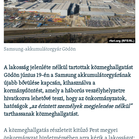
EURÓPAI UNIÓ
VILÁG
KLÍMAVÁLTOZÁS
A MÚLT TANULSÁGAI
Samsung-akkumulátorgyár Gödön
KÖVESSEN MINKET!
A lakosság jelenléte nélkül tartottak közmeghallgatást
Gödön június 19-én a Samsung akkumulátorgyárának
újabb bővülése kapcsán, kihasználva a
Valamennyi RFE/RL weboldal
kormánydöntést, amely a háborús veszélyhelyzetre
hivatkozva lehetővé teszi, hogy az önkormányzatok,
hatóságok
„az érintett személyek megjelenése nélkül”
tarthassanak közmeghallgatást.
A közmeghallgatás részleteit kitűző Pest megyei
önkormányzat hirdetményében arra kérik a lakosságot: