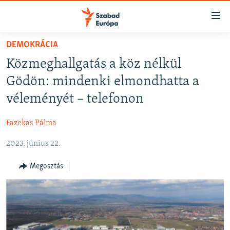
Akadálymentes
mód
Ugrás
DEMOKRÁCIA
a
NAPIRENDEN
Közmeghallgatás a köz nélkül
fő
AKTUÁLIS
oldalra
Gödön: mindenki elmondhatta a
FELIRATKOZÁS
PODCASTOK
Ugrás
véleményét – telefonon
a
VIDEÓK
tartalomjegyzékre
Fazekas Pálma
Spotify
ELEMZŐ
Ugrás
a
2023. június 22.
NER15
Feliratkozás
keresésre
SZABADON
Megosztás
TÁRSADALOM
DEMOKRÁCIA
A PÉNZ NYOMÁBAN