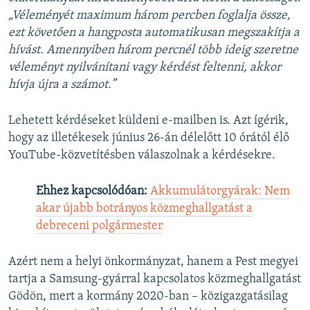
„Véleményét maximum három percben foglalja össze,
ezt követően a hangposta automatikusan megszakítja a
hívást. Amennyiben három percnél több ideig szeretne
véleményt nyilvánítani vagy kérdést feltenni, akkor
hívja újra a számot.”
Lehetett kérdéseket küldeni e-mailben is. Azt ígérik,
hogy az illetékesek június 26-án délelőtt 10 órától élő
YouTube-közvetítésben válaszolnak a kérdésekre.
Ehhez kapcsolódóan:
Akkumulátorgyárak: Nem
akar újabb botrányos közmeghallgatást a
debreceni polgármester
Azért nem a helyi önkormányzat, hanem a Pest megyei
tartja a Samsung-gyárral kapcsolatos közmeghallgatást
Gödön, mert a kormány 2020-ban – közigazgatásilag