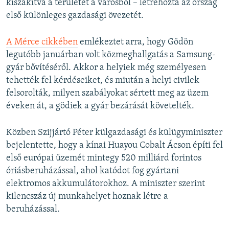
kiszakítva a területet a városból – létrehozta az ország
első különleges gazdasági övezetét.
A Mérce cikkében
emlékeztet arra, hogy Gödön
legutóbb januárban volt közmeghallgatás a Samsung-
gyár bővítéséről. Akkor a helyiek még személyesen
tehették fel kérdéseiket, és miután a helyi civilek
felsorolták, milyen szabályokat sértett meg az üzem
éveken át, a gödiek a gyár bezárását követelték.
Közben Szijjártó Péter külgazdasági és külügyminiszter
bejelentette, hogy a kínai Huayou Cobalt Ácson építi fel
első európai üzemét mintegy 520 milliárd forintos
óriásberuházással, ahol katódot fog gyártani
elektromos akkumulátorokhoz. A miniszter szerint
kilencszáz új munkahelyet hoznak létre a
beruházással.