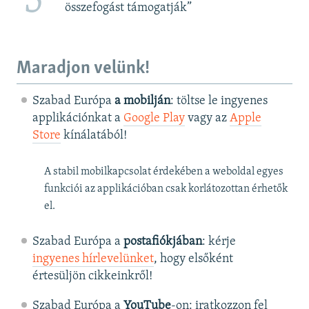
5
összefogást támogatják”
Maradjon velünk!
Szabad Európa
a mobilján
: töltse le ingyenes
applikációnkat a
Google Play
vagy az
Apple
Store
kínálatából!
A stabil mobilkapcsolat érdekében a weboldal egyes
funkciói az applikációban csak korlátozottan érhetők
el.
Szabad Európa a
postafiókjában
: kérje
ingyenes hírlevelünket
, hogy elsőként
értesüljön cikkeinkről!
Szabad Európa a
YouTube
-on: iratkozzon fel