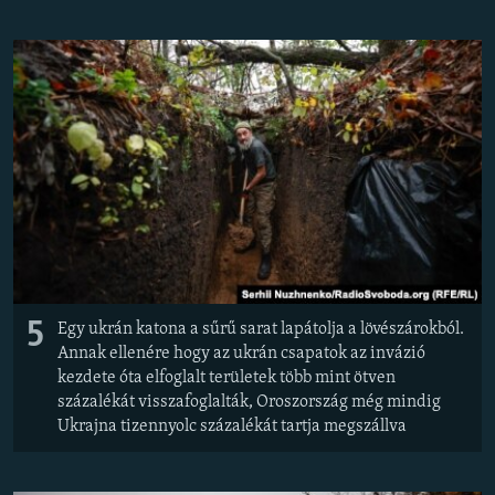
EURÓPAI UNIÓ
VILÁG
KLÍMAVÁLTOZÁS
A MÚLT TANULSÁGAI
KÖVESSEN MINKET!
Valamennyi RFE/RL weboldal
5
Egy ukrán katona a sűrű sarat lapátolja a lövészárokból.
Annak ellenére hogy az ukrán csapatok az invázió
kezdete óta elfoglalt területek több mint ötven
százalékát visszafoglalták, Oroszország még mindig
Ukrajna tizennyolc százalékát tartja megszállva