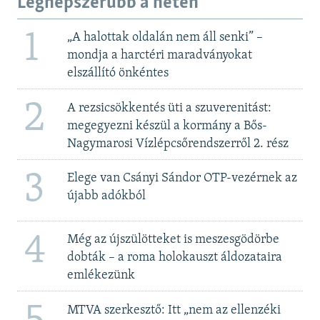
Legnépszerűbb a héten
1
„A halottak oldalán nem áll senki” –
mondja a harctéri maradványokat
elszállító önkéntes
2
A rezsicsökkentés üti a szuverenitást:
megegyezni készül a kormány a Bős-
Nagymarosi Vízlépcsőrendszerről 2. rész
3
Elege van Csányi Sándor OTP-vezérnek az
újabb adókból
4
Még az újszülötteket is meszesgödörbe
dobták – a roma holokauszt áldozataira
emlékezünk
MTVA szerkesztő: Itt „nem az ellenzéki