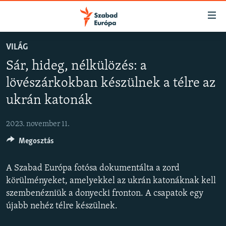
Akadálymentes
mód
Ugrás
VILÁG
a
NAPIRENDEN
Sár, hideg, nélkülözés: a
fő
AKTUÁLIS
oldalra
lövészárkokban készülnek a télre az
FELIRATKOZÁS
PODCASTOK
Ugrás
ukrán katonák
a
VIDEÓK
tartalomjegyzékre
Spotify
2023. november 11.
ELEMZŐ
Ugrás
a
Megosztás
NER15
Feliratkozás
keresésre
SZABADON
A Szabad Európa fotósa dokumentálta a zord
körülményeket, amelyekkel az ukrán katonáknak kell
TÁRSADALOM
szembenézniük a donyecki fronton. A csapatok egy
DEMOKRÁCIA
újabb nehéz télre készülnek.
A PÉNZ NYOMÁBAN