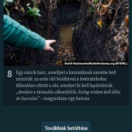
8
Egy másik harc, amellyel a katonáknak szembe kell
nézniük: az esős idő beálltával a lövészárkokat
állandóan elönti a sár, amelyet ki kell lapátolniuk.
„Amikor a támadás elkezdődik, hideg vízben kell állni
és harcolni”
– magyarázza egy katona
Továbbiak betöltése