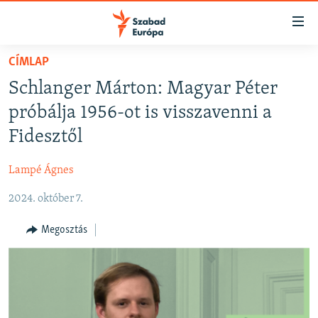
Akadálymentes
mód
Ugrás
CÍMLAP
a
NAPIRENDEN
Schlanger Márton: Magyar Péter
fő
AKTUÁLIS
oldalra
próbálja 1956-ot is visszavenni a
FELIRATKOZÁS
PODCASTOK
Ugrás
Fidesztől
a
VIDEÓK
tartalomjegyzékre
Lampé Ágnes
Spotify
ELEMZŐ
Ugrás
a
2024. október 7.
NER15
Feliratkozás
keresésre
SZABADON
Megosztás
TÁRSADALOM
DEMOKRÁCIA
A PÉNZ NYOMÁBAN