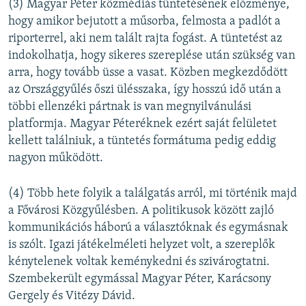
(3) Magyar Péter közmédiás tüntetésének előzménye,
hogy amikor bejutott a műsorba, felmosta a padlót a
riporterrel, aki nem talált rajta fogást. A tüntetést az
indokolhatja, hogy sikeres szereplése után szükség van
arra, hogy tovább üsse a vasat. Közben megkezdődött
az Országgyűlés őszi ülésszaka, így hosszú idő után a
többi ellenzéki pártnak is van megnyilvánulási
platformja. Magyar Péteréknek ezért saját felületet
kellett találniuk, a tüntetés formátuma pedig eddig
nagyon működött.
(4) Több hete folyik a találgatás arról, mi történik majd
a Fővárosi Közgyűlésben. A politikusok között zajló
kommunikációs háború a választóknak és egymásnak
is szólt. Igazi játékelméleti helyzet volt, a szereplők
kénytelenek voltak keménykedni és szivárogtatni.
Szembekerült egymással Magyar Péter, Karácsony
Gergely és Vitézy Dávid.