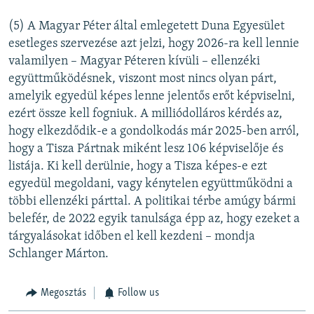
(5) A Magyar Péter által emlegetett Duna Egyesület
esetleges szervezése azt jelzi, hogy 2026-ra kell lennie
valamilyen – Magyar Péteren kívüli – ellenzéki
együttműködésnek, viszont most nincs olyan párt,
amelyik egyedül képes lenne jelentős erőt képviselni,
ezért össze kell fogniuk. A milliódolláros kérdés az,
hogy elkezdődik-e a gondolkodás már 2025-ben arról,
hogy a Tisza Pártnak miként lesz 106 képviselője és
listája. Ki kell derülnie, hogy a Tisza képes-e ezt
egyedül megoldani, vagy kénytelen együttműködni a
többi ellenzéki párttal. A politikai térbe amúgy bármi
belefér, de 2022 egyik tanulsága épp az, hogy ezeket a
tárgyalásokat időben el kell kezdeni – mondja
Schlanger Márton.
Megosztás
Follow us