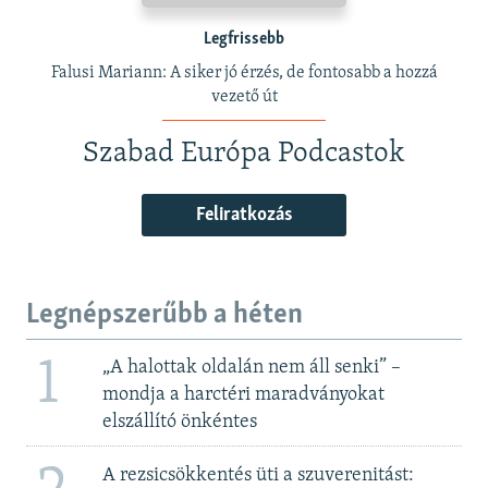
Legfrissebb
Falusi Mariann: A siker jó érzés, de fontosabb a hozzá
vezető út
Szabad Európa Podcastok
Feliratkozás
Legnépszerűbb a héten
1
„A halottak oldalán nem áll senki” –
mondja a harctéri maradványokat
elszállító önkéntes
A rezsicsökkentés üti a szuverenitást: