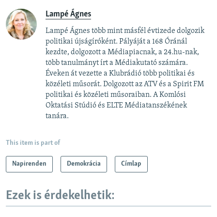
Lampé Ágnes
Lampé Ágnes több mint másfél évtizede dolgozik
politikai újságíróként. Pályáját a 168 Óránál
kezdte, dolgozott a Médiapiacnak, a 24.hu-nak,
több tanulmányt írt a Médiakutató számára.
Éveken át vezette a Klubrádió több politikai és
közéleti műsorát. Dolgozott az ATV és a Spirit FM
politikai és közéleti műsoraiban. A Komlósi
Oktatási Stúdió és ELTE Médiatanszékének
tanára.
This item is part of
Napirenden
Demokrácia
Címlap
Ezek is érdekelhetik: