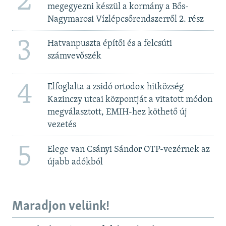
2
megegyezni készül a kormány a Bős-
Nagymarosi Vízlépcsőrendszerről 2. rész
3
Hatvanpuszta építői és a felcsúti
számvevőszék
4
Elfoglalta a zsidó ortodox hitközség
Kazinczy utcai központját a vitatott módon
megválasztott, EMIH-hez köthető új
vezetés
5
Elege van Csányi Sándor OTP-vezérnek az
újabb adókból
Maradjon velünk!