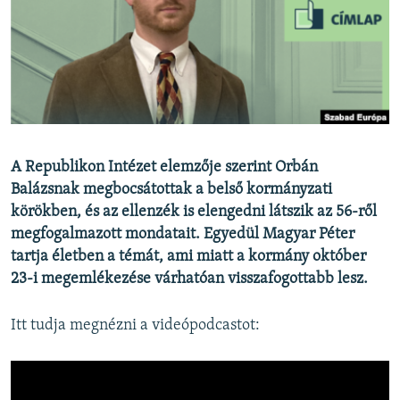
EURÓPAI UNIÓ
VILÁG
KLÍMAVÁLTOZÁS
A MÚLT TANULSÁGAI
KÖVESSEN MINKET!
A Republikon Intézet elemzője szerint Orbán
Balázsnak megbocsátottak a belső kormányzati
körökben, és az ellenzék is elengedni látszik az 56-ről
megfogalmazott mondatait. Egyedül Magyar Péter
Valamennyi RFE/RL weboldal
tartja életben a témát, ami miatt a kormány október
23-i megemlékezése várhatóan visszafogottabb lesz.
Itt tudja megnézni a videópodcastot: