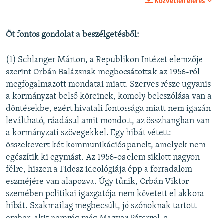
Közvetlen elérés
Öt fontos gondolat a beszélgetésből:
(1) Schlanger Márton, a Republikon Intézet elemzője
szerint Orbán Balázsnak megbocsátottak az 1956-ról
megfogalmazott mondatai miatt. Szerves része ugyanis
a kormányzat belső köreinek, komoly beleszólása van a
döntésekbe, ezért hivatali fontossága miatt nem igazán
leváltható, ráadásul amit mondott, az összhangban van
a kormányzati szövegekkel. Egy hibát vétett:
összekevert két kommunikációs panelt, amelyek nem
egészítik ki egymást. Az 1956-os elem siklott nagyon
félre, hiszen a Fidesz ideológiája épp a forradalom
eszméjére van alapozva. Úgy tűnik, Orbán Viktor
szemében politikai igazgatója nem követett el akkora
hibát. Szakmailag megbecsült, jó szónoknak tartott