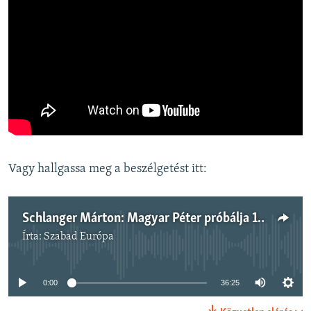
Vagy hallgassa meg a beszélgetést itt:
Schlanger Márton: Magyar Péter próbálja 1956-ot is visszavenni a Fidesztől
Írta:
Szabad Európa
Jelenleg nincs elérhető tartalom
0:00
36:25