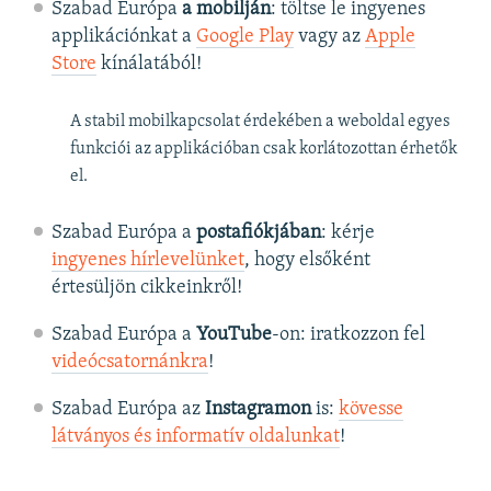
Szabad Európa
a mobilján
: töltse le ingyenes
applikációnkat a
Google Play
vagy az
Apple
Store
kínálatából!
A stabil mobilkapcsolat érdekében a weboldal egyes
funkciói az applikációban csak korlátozottan érhetők
el.
Szabad Európa a
postafiókjában
: kérje
ingyenes hírlevelünket
, hogy elsőként
értesüljön cikkeinkről!
Szabad Európa a
YouTube
-on: iratkozzon fel
videócsatornánkra
!
Szabad Európa az
Instagramon
is:
kövesse
látványos és informatív oldalunkat
! ​