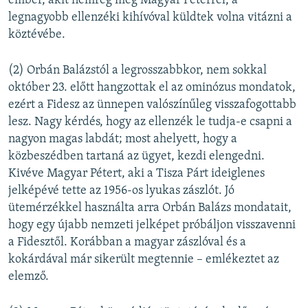
ember, akit nemrég még Magyar Péterrel, a
legnagyobb ellenzéki kihívóval küldtek volna vitázni a
köztévébe.
(2) Orbán Balázstól a legrosszabbkor, nem sokkal
október 23. előtt hangzottak el az ominózus mondatok,
ezért a Fidesz az ünnepen valószínűleg visszafogottabb
lesz. Nagy kérdés, hogy az ellenzék le tudja-e csapni a
nagyon magas labdát; most ahelyett, hogy a
közbeszédben tartaná az ügyet, kezdi elengedni.
Kivéve Magyar Pétert, aki a Tisza Párt ideiglenes
jelképévé tette az 1956-os lyukas zászlót. Jó
ütemérzékkel használta arra Orbán Balázs mondatait,
hogy egy újabb nemzeti jelképet próbáljon visszavenni
a Fidesztől. Korábban a magyar zászlóval és a
kokárdával már sikerült megtennie – emlékeztet az
elemző.