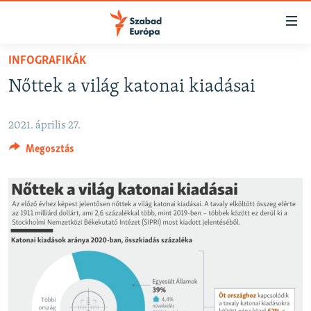
Akadálymentes
mód
Ugrás
INFOGRAFIKÁK
a
NAPIRENDEN
Nőttek a világ katonai kiadásai
fő
AKTUÁLIS
oldalra
PODCASTOK
Ugrás
2021. április 27.
a
VIDEÓK
Megosztás
tartalomjegyzékre
ELEMZŐ
Ugrás
a
NER15
keresésre
SZABADON
TÁRSADALOM
DEMOKRÁCIA
A PÉNZ NYOMÁBAN