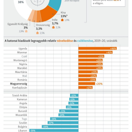
EURÓPAI UNIÓ
VILÁG
KLÍMAVÁLTOZÁS
A MÚLT TANULSÁGAI
KÖVESSEN MINKET!
Valamennyi RFE/RL weboldal