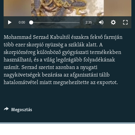
EURÓPAI UNIÓ
VILÁG
Auto
0:00
2:35
KLÍMAVÁLTOZÁS
240p
Mohammad Serzad Kabultól északra fekvő farmján
A MÚLT TANULSÁGAI
360p
több ezer skorpió nyüzsög a sziklák alatt. A
skorpióméreg különböző gyógyászati termékekben
480p
KÖVESSEN MINKET!
Auto
240p
360p
480p
használható, és a világ legdrágább folyadékának
720p
számít. Serzad szerint azonban a nyugati
720p
1080p
1080p
nagykövetségek bezárása az afganisztáni tálib
Valamennyi RFE/RL weboldal
hatalomátvétel miatt megnehezítette az exportot.
Megosztás