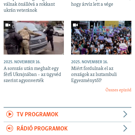
válnak önállóvá a rokkant
hogy árvíz lett a vége
ukrán veteránok
2025. NOVEMBER 16.
2025. NOVEMBER 16.
A sorozás után meghalt egy
Miért fordulnak el az
férfi Ukrajnában – az ügyvéd
országok az Isztambuli
szerint agyonverték
Egyezménytől?
Összes epizód
TV PROGRAMOK
RÁDIÓ PROGRAMOK