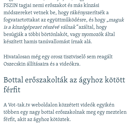
FSZIN tagjai nemi erőszakot és más kínzási
módszereket vetnek be, hogy rákényszerítsék a
fogvatartottakat az együttműködésre, és hogy
„maguk
is a kínzógépezet részévé válnak”
azáltal, hogy
besúgják a többi börtönlakót, vagy nyomozók által
készített hamis tanúvallomást írnak alá.
Hivatalosan még egy orosz tisztviselő sem reagált
Oszecskin állításaira és a videókra.
Bottal erőszakolták az ágyhoz kötött
férfit
A Vot-tak.tv weboldalon közzétett videók egyikén
többen egy nagy bottal erőszakolnak meg egy meztelen
férfit, akit az ágyhoz kötöztek.