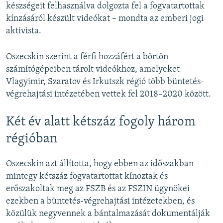
készségeit felhasználva dolgozta fel a fogvatartottak
kínzásáról készült videókat – mondta az emberi jogi
aktivista.
Oszecskin szerint a férfi hozzáfért a börtön
számítógépeiben tárolt videókhoz, amelyeket
Vlagyimir, Szaratov és Irkutszk régió több büntetés-
végrehajtási intézetében vettek fel 2018–2020 között.
Két év alatt kétszáz fogoly három
régióban
Oszecskin azt állította, hogy ebben az időszakban
mintegy kétszáz fogvatartottat kínoztak és
erőszakoltak meg az FSZB és az FSZIN ügynökei
ezekben a büntetés-végrehajtási intézetekben, és
közülük negyvennek a bántalmazását dokumentálják