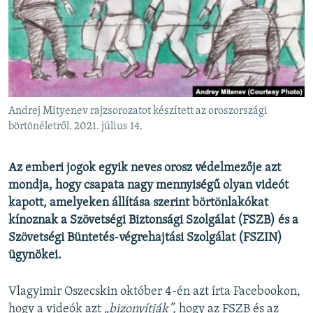
EURÓPAI UNIÓ
VILÁG
KLÍMAVÁLTOZÁS
A MÚLT TANULSÁGAI
Andrej Mityenev rajzsorozatot készített az oroszországi
KÖVESSEN MINKET!
börtönéletről. 2021. július 14.
Az emberi jogok egyik neves orosz védelmezője azt
mondja, hogy csapata nagy mennyiségű olyan videót
Valamennyi RFE/RL weboldal
kapott, amelyeken állítása szerint börtönlakókat
kínoznak a Szövetségi Biztonsági Szolgálat (FSZB) és a
Szövetségi Büntetés-végrehajtási Szolgálat (FSZIN)
ügynökei.
Vlagyimir Oszecskin október 4-én azt írta Facebookon,
hogy a videók azt
„bizonyítják”,
hogy az FSZB és az