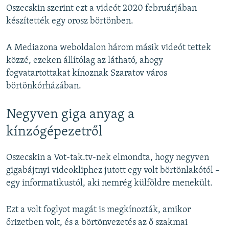
Oszecskin szerint ezt a videót 2020 februárjában
készítették egy orosz börtönben.
A Mediazona weboldalon három másik videót tettek
közzé, ezeken állítólag az látható, ahogy
fogvatartottakat kínoznak Szaratov város
börtönkórházában.
Negyven giga anyag a
kínzógépezetről
Oszecskin a Vot-tak.tv-nek elmondta, hogy negyven
gigabájtnyi videokliphez jutott egy volt börtönlakótól –
egy informatikustól, aki nemrég külföldre menekült.
Ezt a volt foglyot magát is megkínozták, amikor
őrizetben volt, és a börtönvezetés az ő szakmai