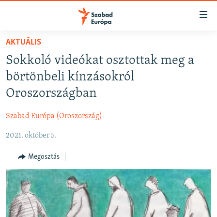
Akadálymentes
mód
Ugrás
AKTUÁLIS
a
NAPIRENDEN
Sokkoló videókat osztottak meg a
fő
AKTUÁLIS
oldalra
börtönbeli kínzásokról
FELIRATKOZÁS
PODCASTOK
Ugrás
Oroszországban
a
VIDEÓK
tartalomjegyzékre
Szabad Európa (Oroszország)
Spotify
ELEMZŐ
Ugrás
a
2021. október 5.
NER15
Feliratkozás
keresésre
SZABADON
Megosztás
TÁRSADALOM
DEMOKRÁCIA
A PÉNZ NYOMÁBAN