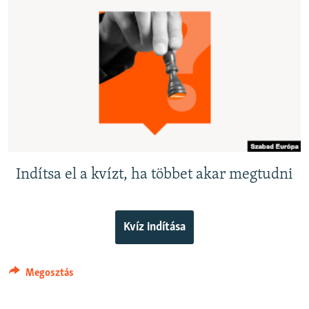
EURÓPAI UNIÓ
VILÁG
KLÍMAVÁLTOZÁS
A MÚLT TANULSÁGAI
KÖVESSEN MINKET!
Indítsa el a kvízt, ha többet akar megtudni
Valamennyi RFE/RL weboldal
Kvíz indítása
Megosztás