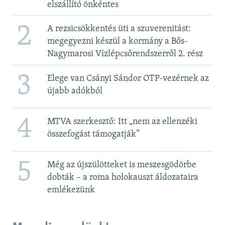
elszállító önkéntes
2
A rezsicsökkentés üti a szuverenitást:
megegyezni készül a kormány a Bős-
Nagymarosi Vízlépcsőrendszerről 2. rész
3
Elege van Csányi Sándor OTP-vezérnek az
újabb adókból
4
MTVA szerkesztő: Itt „nem az ellenzéki
összefogást támogatják”
5
Még az újszülötteket is meszesgödörbe
dobták – a roma holokauszt áldozataira
emlékezünk