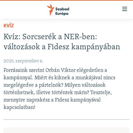
Akadálymentes
mód
Ugrás
KVÍZ
a
NAPIRENDEN
Kvíz: Sorcserék a NER-ben:
fő
AKTUÁLIS
oldalra
változások a Fidesz kampányában
FELIRATKOZÁS
PODCASTOK
Ugrás
a
2025. szeptember 6.
VIDEÓK
tartalomjegyzékre
Forrásaink szerint Orbán Viktor elégedetlen a
Spotify
ELEMZŐ
Ugrás
kampánnyal. Miért és kiknek a munkájával nincs
a
NER15
megelégedve a pártelnök? Milyen változások
Feliratkozás
keresésre
történhetnek, illetve történtek máris? Tesztelje,
SZABADON
mennyire naprakész a Fidesz kampányával
TÁRSADALOM
kapcsolatban!
DEMOKRÁCIA
A PÉNZ NYOMÁBAN