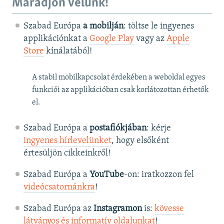
Maradjon velünk!
Szabad Európa
a mobilján
: töltse le ingyenes
applikációnkat a
Google Play
vagy az
Apple
Store
kínálatából!
A stabil mobilkapcsolat érdekében a weboldal egyes
funkciói az applikációban csak korlátozottan érhetők
el.
Szabad Európa a
postafiókjában
: kérje
ingyenes hírlevelünket
, hogy elsőként
értesüljön cikkeinkről!
Szabad Európa a
YouTube
-on: iratkozzon fel
videócsatornánkra
!
Szabad Európa az
Instagramon
is:
kövesse
látványos és informatív oldalunkat
! ​