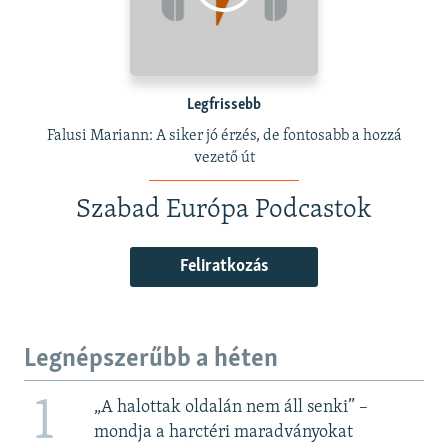
Legfrissebb
Falusi Mariann: A siker jó érzés, de fontosabb a hozzá
vezető út
Szabad Európa Podcastok
Feliratkozás
Legnépszerűbb a héten
1
„A halottak oldalán nem áll senki” –
mondja a harctéri maradványokat