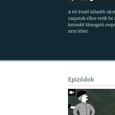
A 60 évnél idősebb ukr
csapatok ellen vetik be
katonáit támogató csop
nem lehet.
Epizódok