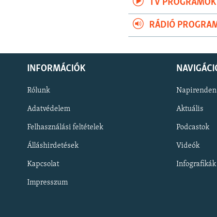
TV PROGRAMOK
RÁDIÓ PROGRA
INFORMÁCIÓK
NAVIGÁCI
Rólunk
Napirenden
Adatvédelem
Aktuális
Felhasználási feltételek
Podcastok
Álláshirdetések
Videók
KÖVESSEN MINKET!
Kapcsolat
Infografikák
Impresszum
Valamennyi RFE/RL weboldal