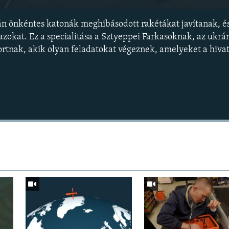
án önkéntes katonák meghibásodott rakétákat javítanak, és
 azokat. Ez a specialitása a Sztyeppei Farkasoknak, az ukr
ortnak, akik olyan feladatokat végeznek, amelyeket a hiva
Auto
240p
360p
720p
1080p