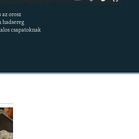
240p
 az orosz
BEÁGYAZÁS
360p
án hadsereg
talos csapatoknak
480p
720p
1080p
480p