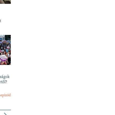
t
szágok
től?
 epizód