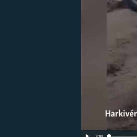
EURÓPAI UNIÓ
VILÁG
KLÍMAVÁLTOZÁS
A MÚLT TANULSÁGAI
0:00