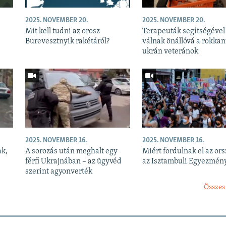
2025. NOVEMBER 20.
2025. NOVEMBER 20.
Mit kell tudni az orosz
Terapeuták segítségével
Burevesztnyik rakétáról?
válnak önállóvá a rokkan
ukrán veteránok
2025. NOVEMBER 16.
2025. NOVEMBER 16.
ak,
A sorozás után meghalt egy
Miért fordulnak el az or
férfi Ukrajnában – az ügyvéd
az Isztambuli Egyezmény
szerint agyonverték
Összes