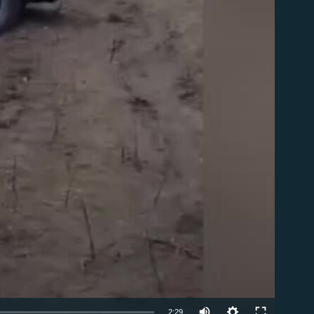
om
Auto
2:29