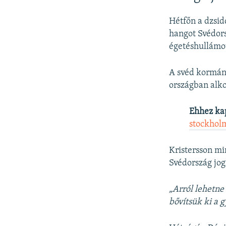
Hétfőn a dzsid
hangot Svédors
égetéshullámo
A svéd kormány
országban alko
Ehhez ka
stockhol
Kristersson m
Svédország jog
„Arról lehetne
bővítsük ki a 