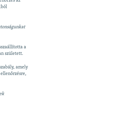
enőrzés az
kból
iztonságunkat
zaállította a
n született.
szabály, amely
ellenőrzésre,
yek