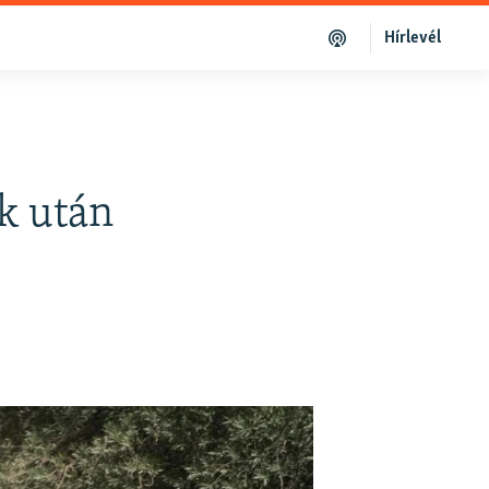
Hírlevél
k után