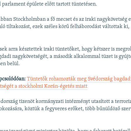
d parlament épülete előtt tartott tüntetésen.
bban Stockholmban a fő mecset és az iraki nagykövetség el
ló tiltakozást, ezek széles körű felháborodást váltottak ki,
ek arra késztettek iraki tüntetőket, hogy kétszer is meg
dadi nagykövetségét, a második alkalommal tüzet is gyújt
en belül.
pcsolódóan:
Tüntetők rohamozták meg Svédország bagdad
ségét a stockholmi Korán-égetés miatt
dország tizenöt kormányzati intézményt utasított a terrori
fokozására, köztük a fegyveres erőket, több bűnüldöző szer