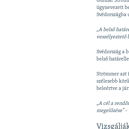
Gunnar Strömme
úgynevezett be
Svédországba u
„A belső határ
veszélyeztető 
Svédország a b
belső határell
Strömmer azt i
szélesebb körű
beleértve a já
„A cél a rendő
megelőzése”
–
Vizsgáljá