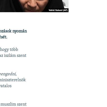
kozások nyomán
ését.
 hogy több
az iszlám szent
eengedni,
miniszterelnök
vatalos
a muszlim szent