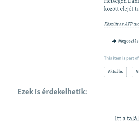
Hétvégén Dánia
között elejét 
Készült az AFP tu
Megosztás
This item is part of
Aktuális
V
Ezek is érdekelhetik:
Itt a talá