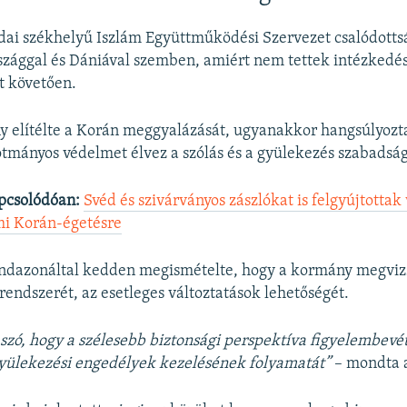
dai székhelyű Iszlám Együttműködési Szervezet csalódotts
zággal és Dániával szemben, amiért nem tettek intézkedé
t követően.
 elítélte a Korán meggyalázását, ugyanakkor hangsúlyozta
tmányos védelmet élvez a szólás és a gyülekezés szabadsá
pcsolódóan:
Svéd és szivárványos zászlókat is felgyújtottak 
mi Korán-égetésre
indazonáltal kedden megismételte, hogy a kormány megviz
rendszerét, az esetleges változtatások lehetőségét.
 szó, hogy a szélesebb biztonsági perspektíva figyelembevé
gyülekezési engedélyek kezelésének folyamatát”
– mondta 