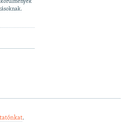
os körülmények
ozásoknak.
ztatónkat
.