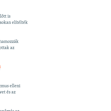
őtt is
 sokan elítélték
rohamozzák
ottak az
i
zmus elleni
vet és az