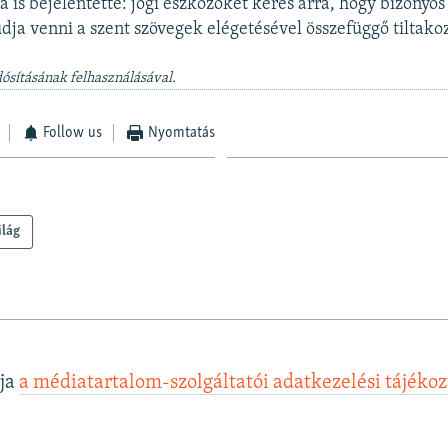
 is bejelentette: jogi eszközöket keres arra, hogy bizony
tudja venni a szent szövegek elégetésével összefüggő tiltak
dósításának felhasználásával.
Follow us
Nyomtatás
ilág
lja
a médiatartalom-szolgáltatói adatkezelési tájéko