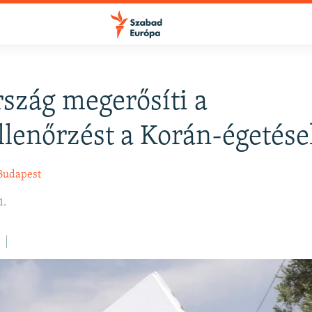
szág megerősíti a
FELIRATKOZÁS
llenőrzést a Korán-égetése
Apple Podcasts
Budapest
1.
Spotify
Feliratkozás