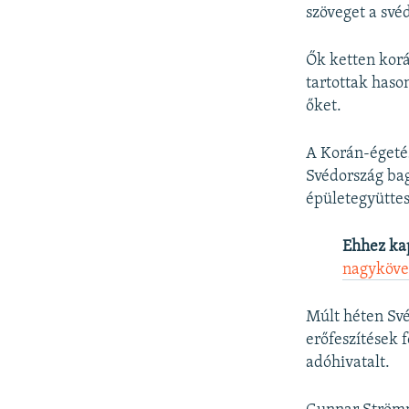
szöveget a své
Ők ketten korá
tartottak hason
őket.
A Korán-égetés
Svédország bag
épületegyüttes
Ehhez ka
nagykövet
Múlt héten Své
erőfeszítések 
adóhivatalt.