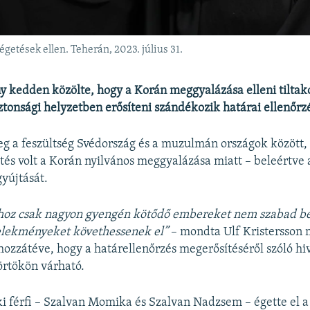
égetések ellen. Teherán, 2023. július 31.
y kedden közölte, hogy a Korán meggyalázása elleni tilta
ztonsági helyzetben
erősíteni szándékozik határai ellenőrz
g a feszültség Svédország és a muzulmán országok között,
etés volt a Korán nyilvános meggyalázása miatt – beleértve 
yújtását.
hoz csak nagyon gyengén kötődő embereket nem szabad b
lekményeket követhessenek el”
– mondta Ulf Kristersson 
hozzátéve, hogy a határellenőrzés megerősítéséről szóló hi
örtökön várható.
ki férfi – Szalvan Momika és Szalvan Nadzsem – égette el 