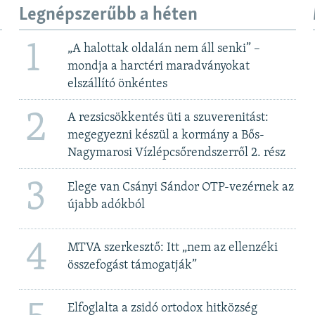
Legnépszerűbb a héten
1
„A halottak oldalán nem áll senki” –
mondja a harctéri maradványokat
elszállító önkéntes
2
A rezsicsökkentés üti a szuverenitást:
megegyezni készül a kormány a Bős-
Nagymarosi Vízlépcsőrendszerről 2. rész
3
Elege van Csányi Sándor OTP-vezérnek az
újabb adókból
4
MTVA szerkesztő: Itt „nem az ellenzéki
összefogást támogatják”
Elfoglalta a zsidó ortodox hitközség