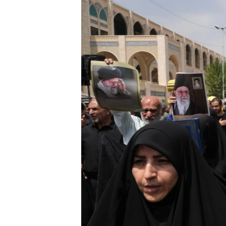
EURÓPAI UNIÓ
VILÁG
KLÍMAVÁLTOZÁS
A MÚLT TANULSÁGAI