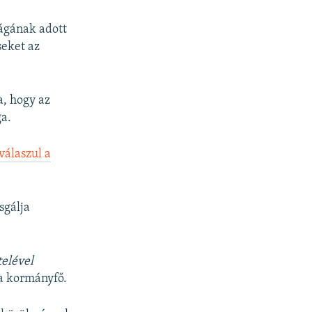
ágának adott
seket az
, hogy az
ga.
válaszul a
sgálja
telével
a kormányfő.