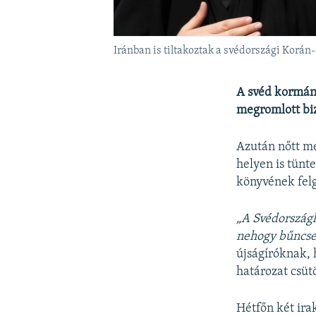
Iránban is tiltakoztak a svédországi Korán-
A svéd kormán
megromlott bi
Azután nőtt me
helyen is tünt
könyvének felg
„A Svédország
nehogy bűncse
újságíróknak, 
határozat csüt
Hétfőn két ira