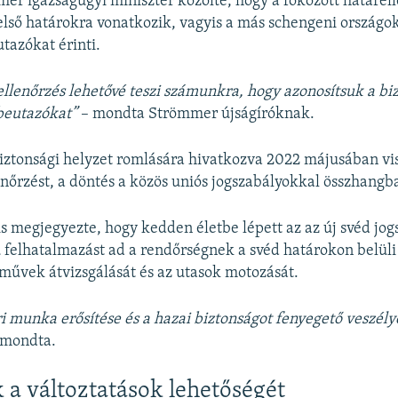
r igazságügyi miniszter közölte, hogy a fokozott határell
lső határokra vonatkozik, vagyis a más schengeni országo
tazókat érinti.
ellenőrzés lehetővé teszi számunkra, hogy azonosítsuk a b
beutazókat”
– mondta Strömmer újságíróknak.
iztonsági helyzet romlására hivatkozva 2022 májusában viss
enőrzést, a döntés a közös uniós jogszabályokkal összhangba
s megjegyezte, hogy kedden életbe lépett az az új svéd jog
 felhatalmazást ad a rendőrségnek a svéd határokon belüli 
rművek átvizsgálását és az utasok motozását.
ri munka erősítése és a hazai biztonságot fenyegető veszél
 mondta.
k a változtatások lehetőségét