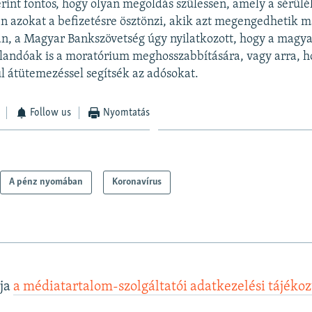
rint fontos, hogy olyan megoldás szülessen, amely a sérü
en azokat a befizetésre ösztönzi, akik azt megengedhetik 
án, a Magyar Bankszövetség úgy nyilatkozott, hogy a magy
landóak is a moratórium meghosszabbítására, vagy arra, 
 átütemezéssel segítsék az adósokat.
Follow us
Nyomtatás
A pénz nyomában
Koronavírus
lja
a médiatartalom-szolgáltatói adatkezelési tájéko