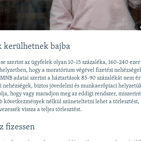
 kerülhetnek bajba
e szerint az ügyfelek olyan 10-15 százaléka, 160-240 ezer
 helyzetben, hogy a moratórium végével fizetési nehézsége
MNB adatai szerint a háztartások 85-90 százalékát nem éri
si nehézségek, biztos jövedelmi és munkaerőpiaci helyzetü
lja, hogy vagy maradjon meg az eddigi rendszer, miszerin
b következmények nélkül szüneteltetni lehet a törlesztést,
ezessék vissza a teljes törlesztést.
z fizessen