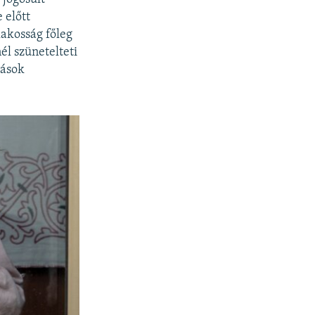
 előtt
lakosság főleg
l szünetelteti
zások