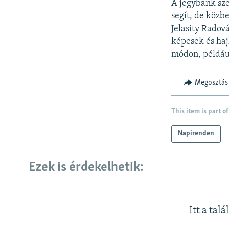
A jegybank sze
segít, de közb
Jelasity Radov
képesek és haj
módon, például
Megosztás
This item is part of
Napirenden
Ezek is érdekelhetik:
Itt a talá