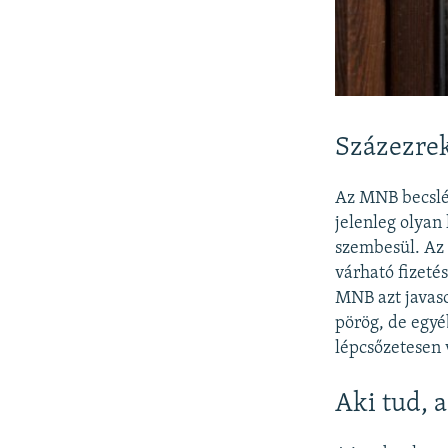
Százezrek
Az MNB becslés
jelenleg olyan
szembesül. Az 
várható fizeté
MNB azt javaso
pörög, de egyé
lépcsőzetesen v
Aki tud, a