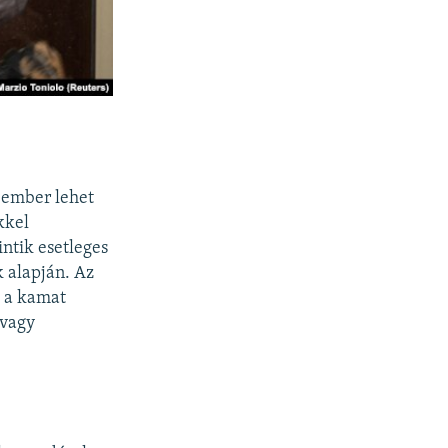
 ember lehet
kkel
ntik esetleges
k alapján. Az
t a kamat
 vagy