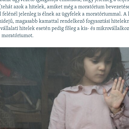
(tehát azok a hitelek, amiket még a moratórium bevezetése
l felénél jelenleg is élnek az ügyfelek a moratóriummal. A 
idejű, magasabb kamattal rendelkező fogyasztási hitelekné
a vállalati hitelek esetén pedig főleg a kis- és mikrovállalko
a moratóriumot.