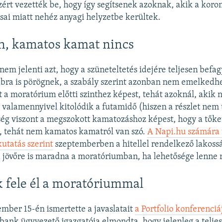
zért vezették be, hogy így segítsenek azoknak, akik a koro
sai miatt nehéz anyagi helyzetbe kerültek.
n, kamatos kamat nincs
em jelenti azt, hogy a szüneteltetés idejére teljesen befagy
bra is pörögnek, a szabály szerint azonban nem emelkedhe
et a moratórium előtti szinthez képest, tehát azoknál, akik 
valamennyivel kitolódik a futamidő (hiszen a részlet nem 
ég viszont a megszokott kamatozáshoz képest, hogy a tőke
, tehát nem kamatos kamatról van szó.
A Napi.hu számára 
utatás szerint
szeptemberben a hitellel rendelkező lakoss
jövőre is maradna a moratóriumban, ha lehetősége lenne 
 fele él a moratóriummal
ber 15-én ismertette a javaslatait
a Portfolio konferenciá
ybank ügyvezető igazgatója elmondta, hogy jelenleg a teljes