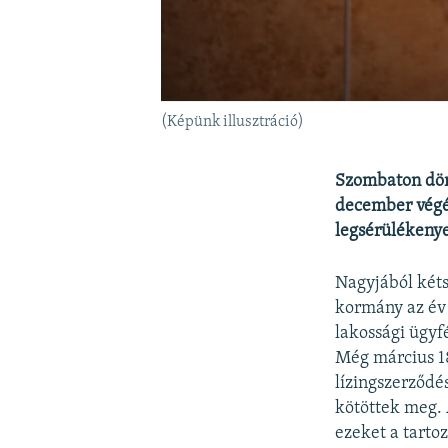
(Képünk illusztráció)
Szombaton dön
december végén
legsérülékenye
Nagyjából két
kormány az év 
lakossági ügyf
Még március 18
lízingszerződé
kötöttek meg. 
ezeket a tarto