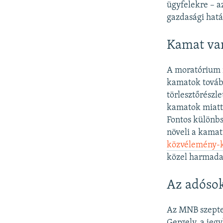
ügyfelekre – a
gazdasági hatá
Kamat va
A moratórium n
kamatok továb
törlesztőrészl
kamatok miatt 
Fontos különbs
növeli a kamat
közvélemény-k
közel harmada 
Az adósok
Az MNB szeptem
Gergely, a jeg