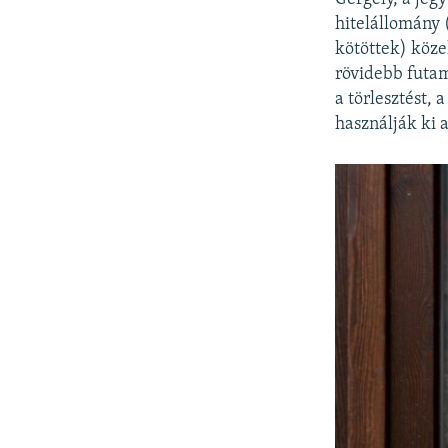
hitelállomány 
kötöttek) köze
rövidebb futam
a törlesztést, 
használják ki 