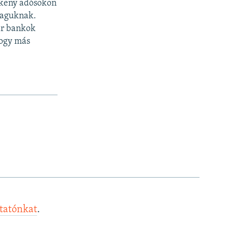
lékeny adósokon
maguknak.
ar bankok
hogy más
ztatónkat
.