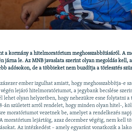
t a kormány a hitelmoratórium meghosszabbításáról. A m
 járna le. Az MNB javaslata szerint olyan megoldás kell, a
bb adósokon, de a többieket nem buzdítja a törlesztés szün
százezer ember izgulhat amiatt, hogy meghosszabbítja-e s
végén lejáró hitelmoratóriumot, a jegybank becslése szeri
él lehet olyan helyzetben, hogy nehezükre esne folytatni a t
-án született arról rendelet, hogy minden olyan hitel-, köl
sre moratóriumot vezetnek be, amelyet a rendelkezés napja
A moratórium lejártáig, azaz december végéig, nem kell tö
zásokat. Az intézkedést – amely egyaránt vonatkozik a lako