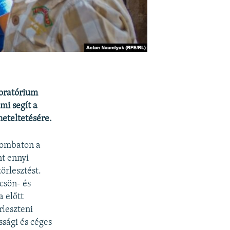
oratórium
mi segít a
eteltetésére.
zombaton a
nt ennyi
örlesztést.
csön- és
 előtt
rleszteni
ssági és céges