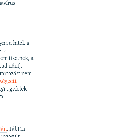
navírus
na a hitel, a
t a
nem fizetnek, a
tud nőni).
tartozást nem
végzett
ági ügyfelek
rá.
ján
. Fábián
 jogosult