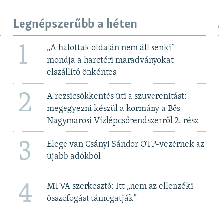
Legnépszerűbb a héten
1
„A halottak oldalán nem áll senki” –
mondja a harctéri maradványokat
elszállító önkéntes
2
A rezsicsökkentés üti a szuverenitást:
megegyezni készül a kormány a Bős-
Nagymarosi Vízlépcsőrendszerről 2. rész
3
Elege van Csányi Sándor OTP-vezérnek az
újabb adókból
4
MTVA szerkesztő: Itt „nem az ellenzéki
összefogást támogatják”