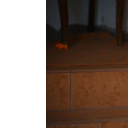
EURÓPAI UNIÓ
VILÁG
KLÍMAVÁLTOZÁS
A MÚLT TANULSÁGAI