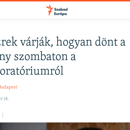
rek várják, hogyan dönt a
FELIRATKOZÁS
ny szombaton a
oratóriumról
Apple Podcasts
Budapest
Spotify
r 18.
Feliratkozás