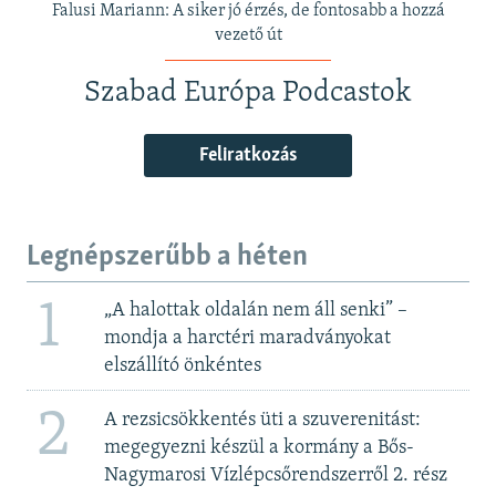
Falusi Mariann: A siker jó érzés, de fontosabb a hozzá
vezető út
Szabad Európa Podcastok
Feliratkozás
Legnépszerűbb a héten
1
„A halottak oldalán nem áll senki” –
mondja a harctéri maradványokat
elszállító önkéntes
2
A rezsicsökkentés üti a szuverenitást:
megegyezni készül a kormány a Bős-
Nagymarosi Vízlépcsőrendszerről 2. rész