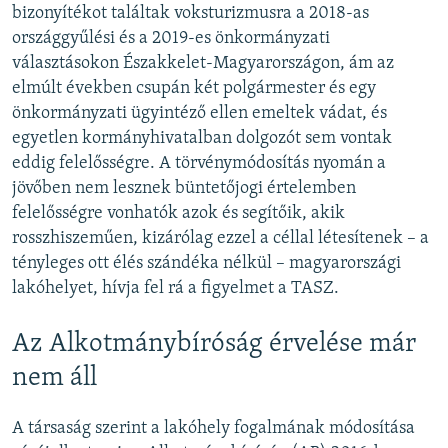
bizonyítékot találtak voksturizmusra a 2018-as
országgyűlési és a 2019-es önkormányzati
választásokon Északkelet-Magyarországon, ám az
elmúlt években csupán két polgármester és egy
önkormányzati ügyintéző ellen emeltek vádat, és
egyetlen kormányhivatalban dolgozót sem vontak
eddig felelősségre. A törvénymódosítás nyomán a
jövőben nem lesznek büntetőjogi értelemben
felelősségre vonhatók azok és segítőik, akik
rosszhiszeműen, kizárólag ezzel a céllal létesítenek – a
tényleges ott élés szándéka nélkül – magyarországi
lakóhelyet, hívja fel rá a figyelmet a TASZ.
Az Alkotmánybíróság érvelése már
nem áll
A társaság szerint a lakóhely fogalmának módosítása