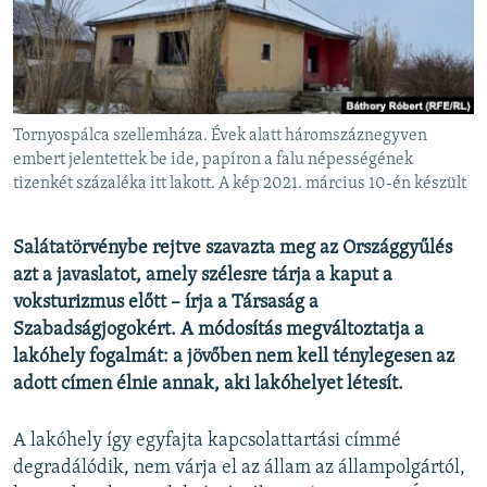
EURÓPAI UNIÓ
VILÁG
KLÍMAVÁLTOZÁS
A MÚLT TANULSÁGAI
Tornyospálca szellemháza. Évek alatt háromszáznegyven
embert jelentettek be ide, papíron a falu népességének
tizenkét százaléka itt lakott. A kép 2021. március 10-én készült
KÖVESSEN MINKET!
Salátatörvénybe rejtve szavazta meg az Országgyűlés
azt a javaslatot, amely szélesre tárja a kaput a
Valamennyi RFE/RL weboldal
voksturizmus előtt – írja a Társaság a
Szabadságjogokért. A módosítás megváltoztatja a
lakóhely fogalmát: a jövőben nem kell ténylegesen az
adott címen élnie annak, aki lakóhelyet létesít.
A lakóhely így egyfajta kapcsolattartási címmé
degradálódik, nem várja el az állam az állampolgártól,