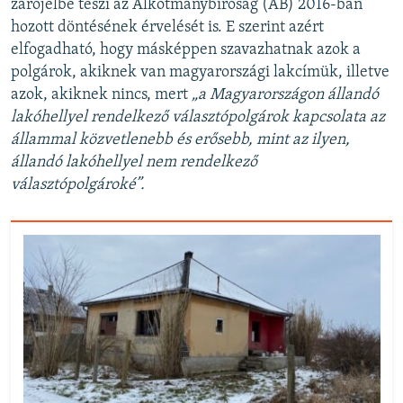
zárójelbe teszi az Alkotmánybíróság (AB) 2016-ban
hozott döntésének érvelését is. E szerint azért
elfogadható, hogy másképpen szavazhatnak azok a
polgárok, akiknek van magyarországi lakcímük, illetve
azok, akiknek nincs, mert
„a Magyarországon állandó
lakóhellyel rendelkező választópolgárok kapcsolata az
állammal közvetlenebb és erősebb, mint az ilyen,
állandó lakóhellyel nem rendelkező
választópolgároké”.