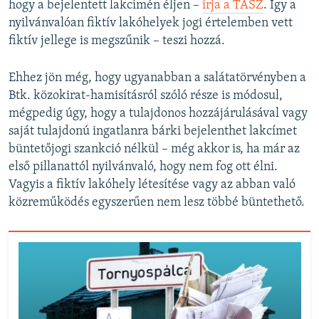
hogy a bejelentett lakcímén éljen –
írja a TASZ
. Így a
nyilvánvalóan fiktív lakóhelyek jogi értelemben vett
fiktív jellege is megszűnik – teszi hozzá.
Ehhez jön még, hogy ugyanabban a salátatörvényben a
Btk. közokirat-hamisításról szóló része is módosul,
mégpedig úgy, hogy a tulajdonos hozzájárulásával vagy
saját tulajdonú ingatlanra bárki bejelenthet lakcímet
büntetőjogi szankció nélkül – még akkor is, ha már az
első pillanattól nyilvánvaló, hogy nem fog ott élni.
Vagyis a fiktív lakóhely létesítése vagy az abban való
közreműködés egyszerűen nem lesz többé büntethető.