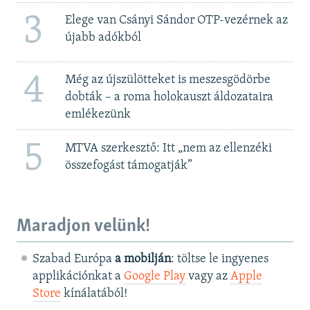
3
Elege van Csányi Sándor OTP-vezérnek az
újabb adókból
4
Még az újszülötteket is meszesgödörbe
dobták – a roma holokauszt áldozataira
emlékezünk
5
MTVA szerkesztő: Itt „nem az ellenzéki
összefogást támogatják”
Maradjon velünk!
Szabad Európa
a mobilján
: töltse le ingyenes
applikációnkat a
Google Play
vagy az
Apple
Store
kínálatából!