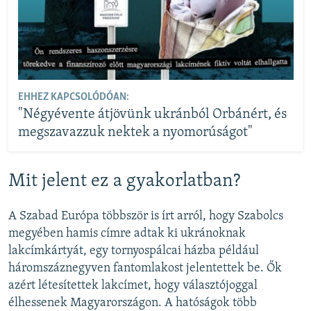
EHHEZ KAPCSOLÓDÓAN:
"Négyévente átjövünk ukránból Orbánért, és
megszavazzuk nektek a nyomorúságot"
Mit jelent ez a gyakorlatban?
A Szabad Európa többször is írt arról, hogy Szabolcs
megyében hamis címre adtak ki ukránoknak
lakcímkártyát, egy tornyospálcai házba például
háromszáznegyven fantomlakost jelentettek be. Ők
azért létesítettek lakcímet, hogy választójoggal
élhessenek Magyarországon. A hatóságok több