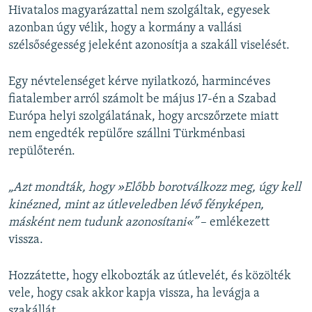
Hivatalos magyarázattal nem szolgáltak, egyesek
azonban úgy vélik, hogy a kormány a vallási
szélsőségesség jeleként azonosítja a szakáll viselését.
Egy névtelenséget kérve nyilatkozó, harmincéves
fiatalember arról számolt be május 17-én a Szabad
Európa helyi szolgálatának, hogy arcszőrzete miatt
nem engedték repülőre szállni Türkménbasi
repülőterén.
„Azt mondták, hogy »Előbb borotválkozz meg, úgy kell
kinézned, mint az útleveledben lévő fényképen,
másként nem tudunk azonosítani«”
– emlékezett
vissza.
Hozzátette, hogy elkobozták az útlevelét, és közölték
vele, hogy csak akkor kapja vissza, ha levágja a
szakállát.