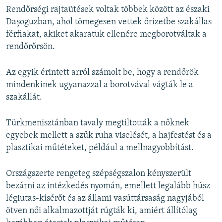
Rendőrségi rajtaütések voltak többek között az északi
Daşoguzban, ahol tömegesen vettek őrizetbe szakállas
férfiakat, akiket akaratuk ellenére megborotváltak a
rendőrőrsön.
Az egyik érintett arról számolt be, hogy a rendőrök
mindenkinek ugyanazzal a borotvával vágták le a
szakállát.
Türkmenisztánban tavaly megtiltották a nőknek
egyebek mellett a szűk ruha viselését, a hajfestést és a
plasztikai műtéteket, például a mellnagyobbítást.
Országszerte rengeteg szépségszalon kényszerült
bezárni az intézkedés nyomán, emellett legalább húsz
légiutas-kísérőt és az állami vasúttársaság nagyjából
ötven női alkalmazottját rúgták ki, amiért állítólag