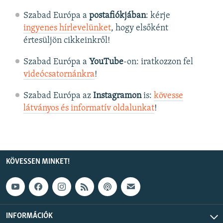
Szabad Európa a
postafiókjában
: kérje
ingyenes hírlevelünket
, hogy elsőként
értesüljön cikkeinkről!
Szabad Európa a
YouTube
-on: iratkozzon fel
videócsatornánkra
!
Szabad Európa az
Instagramon
is:
kövesse
látványos és informatív oldalunkat
! ​
KÖVESSEN MINKET!
INFORMÁCIÓK