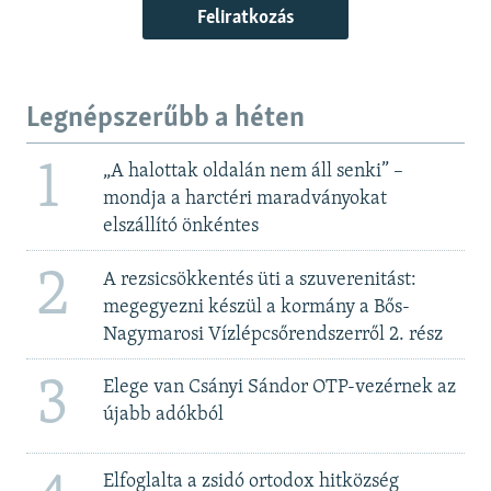
Feliratkozás
Legnépszerűbb a héten
1
„A halottak oldalán nem áll senki” –
mondja a harctéri maradványokat
elszállító önkéntes
2
A rezsicsökkentés üti a szuverenitást:
megegyezni készül a kormány a Bős-
Nagymarosi Vízlépcsőrendszerről 2. rész
3
Elege van Csányi Sándor OTP-vezérnek az
újabb adókból
Elfoglalta a zsidó ortodox hitközség