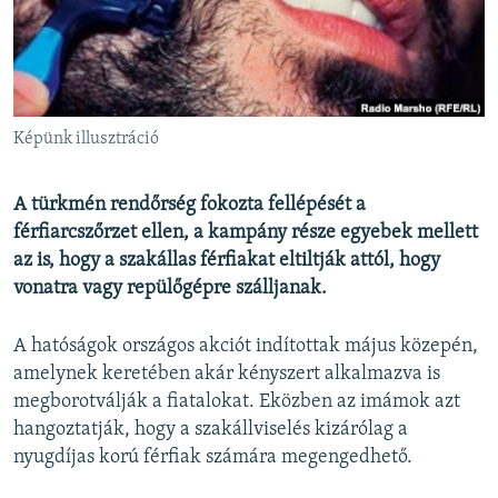
EURÓPAI UNIÓ
VILÁG
KLÍMAVÁLTOZÁS
A MÚLT TANULSÁGAI
Képünk illusztráció
KÖVESSEN MINKET!
A türkmén rendőrség fokozta fellépését a
férfiarcszőrzet ellen, a kampány része egyebek mellett
az is, hogy a szakállas férfiakat eltiltják attól, hogy
vonatra vagy repülőgépre szálljanak.
Valamennyi RFE/RL weboldal
A hatóságok országos akciót indítottak május közepén,
amelynek keretében akár kényszert alkalmazva is
megborotválják a fiatalokat. Eközben az imámok azt
hangoztatják, hogy a szakállviselés kizárólag a
nyugdíjas korú férfiak számára megengedhető.