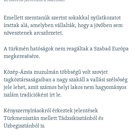
Rendőrök járőröznek Mariban
Emellett szemtanúk szerint sokakkal nyilatkozatot
írattak alá, amelyben vállalták, hogy a jövőben sem
növesztenek arcszőrzetet.
A türkmén hatóságok nem reagáltak a Szabad Európa
megkeresésére.
Közép-Ázsia muzulmán többségű volt szovjet
tagköztársaságaiban a nagy szakáll a vallási szélsőség
jele lehet, amit számos helyi lakos nem hagyományos
iszlám tradícióként írt le.
Kényszernyírásokról érkeztek jelentések
Türkmenisztán mellett Tádzsikisztánból és
Üzbegisztánból is.