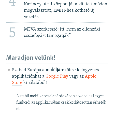
4
Kazinczy utcai központját a vitatott módon
megválasztott, EMIH-hez köthető új
vezetés
5
MTVA szerkesztő: Itt „nem az ellenzéki
összefogást támogatják”
Maradjon velünk!
Szabad Európa
a mobilján
: töltse le ingyenes
applikációnkat a
Google Play
vagy az
Apple
Store
kínálatából!
A stabil mobilkapcsolat érdekében a weboldal egyes
funkciói az applikációban csak korlátozottan érhetők
el.