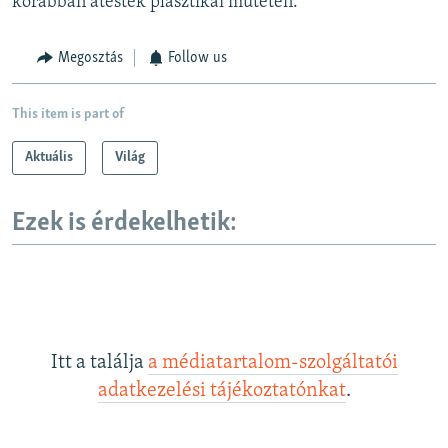
korábban átestek plasztikai műtéten.
Megosztás
Follow us
This item is part of
Aktuális
Világ
Ezek is érdekelhetik:
Itt a találja
a médiatartalom-szolgáltatói
adatkezelési tájékoztatónkat
.