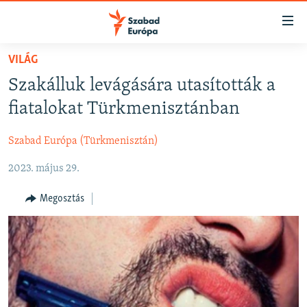
Akadálymentes
mód
Ugrás
VILÁG
a
NAPIRENDEN
Szakálluk levágására utasították a
fő
AKTUÁLIS
oldalra
fiatalokat Türkmenisztánban
FELIRATKOZÁS
PODCASTOK
Ugrás
a
Szabad Európa (Türkmenisztán)
VIDEÓK
tartalomjegyzékre
Spotify
2023. május 29.
ELEMZŐ
Ugrás
a
NER15
Megosztás
Feliratkozás
keresésre
SZABADON
TÁRSADALOM
DEMOKRÁCIA
A PÉNZ NYOMÁBAN