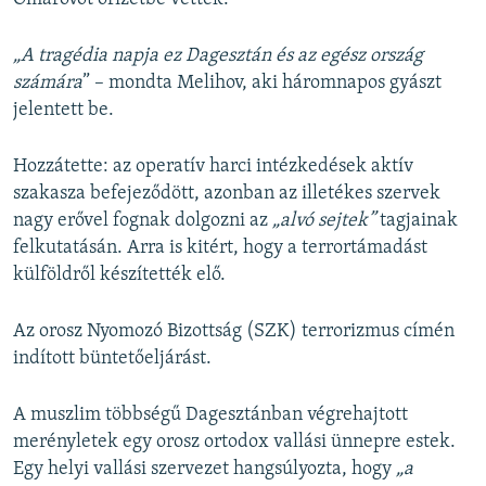
„A tragédia napja ez Dagesztán és az egész ország
számára
” – mondta Melihov, aki háromnapos gyászt
jelentett be.
Hozzátette: az operatív harci intézkedések aktív
szakasza befejeződött, azonban az illetékes szervek
nagy erővel fognak dolgozni az
„alvó sejtek”
tagjainak
felkutatásán. Arra is kitért, hogy a terrortámadást
külföldről készítették elő.
Az orosz Nyomozó Bizottság (SZK) terrorizmus címén
indított büntetőeljárást.
A muszlim többségű Dagesztánban végrehajtott
merényletek egy orosz ortodox vallási ünnepre estek.
Egy helyi vallási szervezet hangsúlyozta, hogy
„a