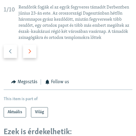
Rendőrök fogják el az egyik fegyveres támadót Derbentben
1/10
június 23-án este. Az oroszországi Dagesztánban hétfőn
háromnapos gyász kezdődött, miután fegyveresek több
rendőrt, egy ortodox papot és több más embert megöltek az
észak-kaukázusi régió két városában vasárnap. A támadók
zsinagógákra és ortodox templomokra lőttek
P
N
r
e
e
x
v
t
i
s
Megosztás
Follow us
o
l
u
i
This item is part of
s
d
s
e
Aktuális
Világ
l
i
Ezek is érdekelhetik:
d