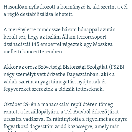
Hasonlóan nyilatkozott a kormányzó is, aki szerint a cél
a régió destabilizálása lehetett.
A merényletre mindössze három hónappal azután
került sor, hogy az Iszlám Állam terrorcsoport
dzsihadistái 145 emberrel végeztek egy Moszkva
melletti koncertteremben.
Akkor az orosz Szövetségi Biztonsági Szolgálat (FSZB)
négy személyt vett őrizetbe Dagesztánban, akik a
vádak szerint anyagi támogatást nyújtottak és
fegyvereket szereztek a tádzsik tetteseknek.
Október 29-én a mahacskalai repülőtéren tömeg
rontott a leszállópályára, a Tel-Avivból érkező járat
utasaira vadászva. Ez ráirányította a figyelmet az egyre
fogyatkozó dagesztáni zsidó közösségre, amely már