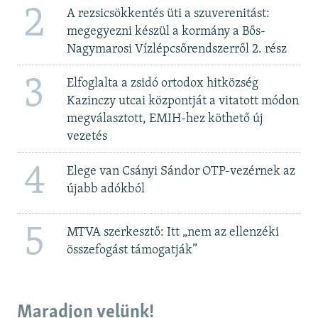
2
A rezsicsökkentés üti a szuverenitást:
megegyezni készül a kormány a Bős-
Nagymarosi Vízlépcsőrendszerről 2. rész
3
Elfoglalta a zsidó ortodox hitközség
Kazinczy utcai központját a vitatott módon
megválasztott, EMIH-hez köthető új
vezetés
4
Elege van Csányi Sándor OTP-vezérnek az
újabb adókból
5
MTVA szerkesztő: Itt „nem az ellenzéki
összefogást támogatják”
Maradjon velünk!