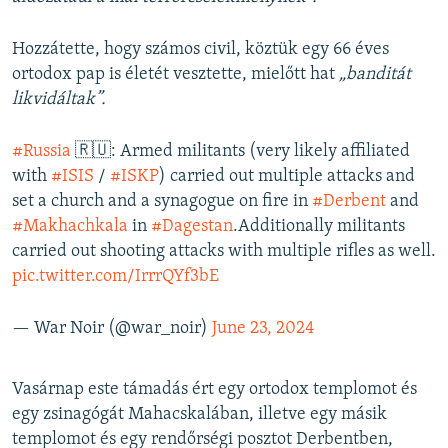
Hozzátette, hogy számos civil, köztük egy 66 éves
ortodox pap is életét vesztette, mielőtt hat
„banditát
likvidáltak”.
#Russia
🇷🇺: Armed militants (very likely affiliated
with
#ISIS
/
#ISKP
) carried out multiple attacks and
set a church and a synagogue on fire in
#Derbent
and
#Makhachkala
in
#Dagestan
.Additionally militants
carried out shooting attacks with multiple rifles as well.
pic.twitter.com/IrrrQYf3bE
— War Noir (@war_noir)
June 23, 2024
Vasárnap este támadás ért egy ortodox templomot és
egy zsinagógát Mahacskalában, illetve egy másik
templomot és egy rendőrségi posztot Derbentben,