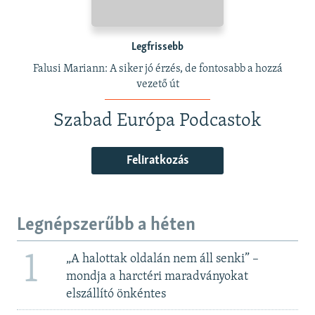
Legfrissebb
Falusi Mariann: A siker jó érzés, de fontosabb a hozzá
vezető út
Szabad Európa Podcastok
Feliratkozás
Legnépszerűbb a héten
1
„A halottak oldalán nem áll senki” –
mondja a harctéri maradványokat
elszállító önkéntes