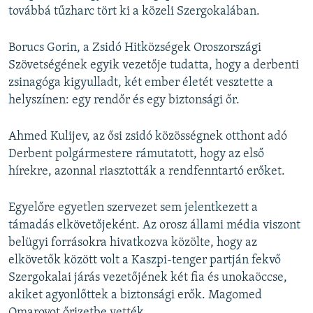
továbbá tűzharc tört ki a közeli Szergokalában.
Borucs Gorin, a Zsidó Hitközségek Oroszországi
Szövetségének egyik vezetője tudatta, hogy a derbenti
zsinagóga kigyulladt, két ember életét vesztette a
helyszínen: egy rendőr és egy biztonsági őr.
Ahmed Kulijev, az ősi zsidó közösségnek otthont adó
Derbent polgármestere rámutatott, hogy az első
hírekre, azonnal riasztották a rendfenntartó erőket.
Egyelőre egyetlen szervezet sem jelentkezett a
támadás elkövetőjeként. Az orosz állami média viszont
belügyi forrásokra hivatkozva közölte, hogy az
elkövetők között volt a Kaszpi-tenger partján fekvő
Szergokalai járás vezetőjének két fia és unokaöccse,
akiket agyonlőttek a biztonsági erők. Magomed
Omarovot őrizetbe vették.