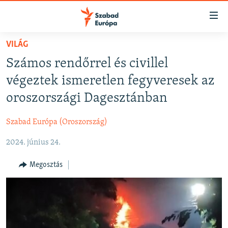
Akadálymentes
mód
Ugrás
VILÁG
a
NAPIRENDEN
Számos rendőrrel és civillel
fő
AKTUÁLIS
oldalra
végeztek ismeretlen fegyveresek az
FELIRATKOZÁS
PODCASTOK
Ugrás
oroszországi Dagesztánban
a
VIDEÓK
tartalomjegyzékre
Szabad Európa (Oroszország)
Spotify
ELEMZŐ
Ugrás
a
2024. június 24.
NER15
Feliratkozás
keresésre
SZABADON
Megosztás
TÁRSADALOM
DEMOKRÁCIA
A PÉNZ NYOMÁBAN