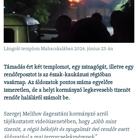
EURÓPAI UNIÓ
VILÁG
KLÍMAVÁLTOZÁS
A MÚLT TANULSÁGAI
Lángoló templom Mahacskalában 2024. június 23-án
KÖVESSEN MINKET!
Támadás ért két templomot, egy zsinagógát, illetve egy
rendőrposztot is az észak-kaukázusi régióban
vasárnap. Az áldozatok pontos száma egyelőre
Valamennyi RFE/RL weboldal
ismeretlen, de a helyi kormányzó legkevesebb tizenöt
rendőr haláláról számolt be.
Szergej Melihov dagesztáni kormányzó arról
tájékoztatott videóüzenetében, hogy
„több mint
tizenöt, a régió békéjét és nyugalmát óvó rendőr esett
áldozatául a mai terrorcselekménynek”.