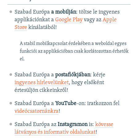
Szabad Európa
a mobilján
: töltse le ingyenes
applikációnkat a
Google Play
vagy az
Apple
Store
kínálatából!
A stabil mobilkapcsolat érdekében a weboldal egyes
funkciói az applikációban csak korlátozottan érhetők
el.
Szabad Európa a
postafiókjában
: kérje
ingyenes hírlevelünket
, hogy elsőként
értesüljön cikkeinkről!
Szabad Európa a
YouTube
-on: iratkozzon fel
videócsatornánkra
!
Szabad Európa az
Instagramon
is:
kövesse
látványos és informatív oldalunkat
! ​