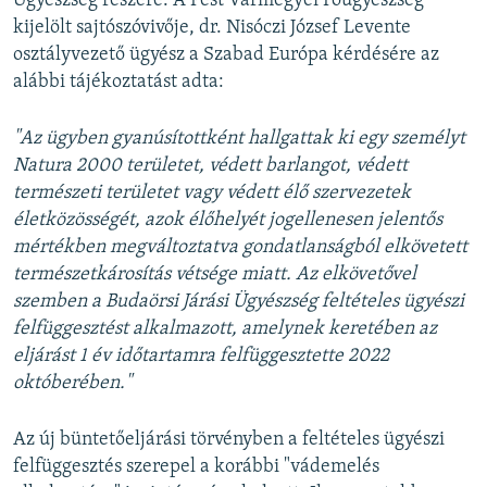
Ügyészség részére. A Pest Vármegyei Főügyészség
kijelölt sajtószóvivője, dr. Nisóczi József Levente
osztályvezető ügyész a Szabad Európa kérdésére az
alábbi tájékoztatást adta:
"Az ügyben gyanúsítottként hallgattak ki egy személyt
Natura 2000 területet, védett barlangot, védett
természeti területet vagy védett élő szervezetek
életközösségét, azok élőhelyét jogellenesen jelentős
mértékben megváltoztatva gondatlanságból elkövetett
természetkárosítás vétsége miatt. Az elkövetővel
szemben a Budaörsi Járási Ügyészség feltételes ügyészi
felfüggesztést alkalmazott, amelynek keretében az
eljárást 1 év időtartamra felfüggesztette 2022
októberében."
Az új büntetőeljárási törvényben a feltételes ügyészi
felfüggesztés szerepel a korábbi "vádemelés