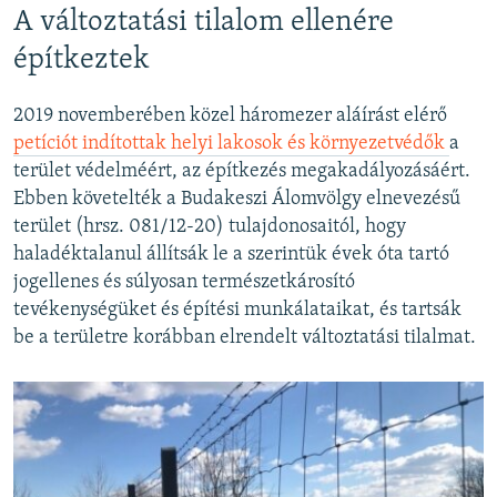
A változtatási tilalom ellenére
építkeztek
2019 novemberében közel háromezer aláírást elérő
petíciót indítottak helyi lakosok és környezetvédők
a
terület védelméért, az építkezés megakadályozásáért.
Ebben követelték a Budakeszi Álomvölgy elnevezésű
terület (hrsz. 081/12-20) tulajdonosaitól, hogy
haladéktalanul állítsák le a szerintük évek óta tartó
jogellenes és súlyosan természetkárosító
tevékenységüket és építési munkálataikat, és tartsák
be a területre korábban elrendelt változtatási tilalmat.