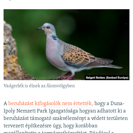
Vadgerlék is élnek az Álomvölgyben
A
beruházást kifogásolók nem értették,
hogy a Duna-
Ipoly Nemzeti Park Igazgatósága hogyan adhatott ki a
beruházást támogató szakvéleményt a védett területen
tervezett építkezésre úgy, hogy korábban