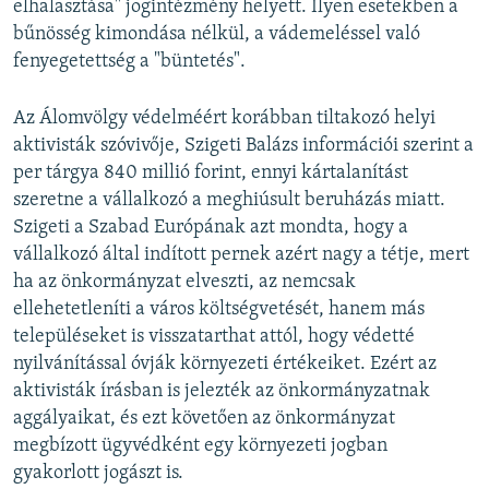
elhalasztása" jogintézmény helyett. Ilyen esetekben a
bűnösség kimondása nélkül, a vádemeléssel való
fenyegetettség a "büntetés".
Az Álomvölgy védelméért korábban tiltakozó helyi
aktivisták szóvivője, Szigeti Balázs információi szerint a
per tárgya 840 millió forint, ennyi kártalanítást
szeretne a vállalkozó a meghiúsult beruházás miatt.
Szigeti a Szabad Európának azt mondta, hogy a
vállalkozó által indított pernek azért nagy a tétje, mert
ha az önkormányzat elveszti, az nemcsak
ellehetetleníti a város költségvetését, hanem más
településeket is visszatarthat attól, hogy védetté
nyilvánítással óvják környezeti értékeiket. Ezért az
aktivisták írásban is jelezték az önkormányzatnak
aggályaikat, és ezt követően az önkormányzat
megbízott ügyvédként egy környezeti jogban
gyakorlott jogászt is.