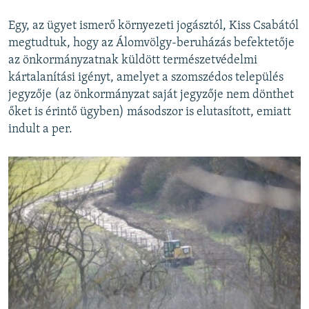
Egy, az ügyet ismerő környezeti jogásztól, Kiss Csabától
megtudtuk, hogy az Álomvölgy-beruházás befektetője
az önkormányzatnak küldött természetvédelmi
kártalanítási igényt, amelyet a szomszédos település
jegyzője (az önkormányzat saját jegyzője nem dönthet
őket is érintő ügyben) másodszor is elutasított, emiatt
indult a per.