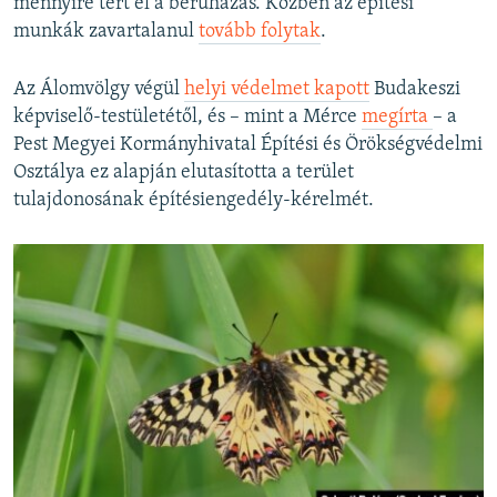
mennyire tért el a beruházás. Közben az építési
munkák zavartalanul
tovább folytak
.
Az Álomvölgy végül
helyi védelmet kapott
Budakeszi
képviselő-testületétől, és – mint a Mérce
megírta
– a
Pest Megyei Kormányhivatal Építési és Örökségvédelmi
Osztálya ez alapján elutasította a terület
tulajdonosának építésiengedély-kérelmét.