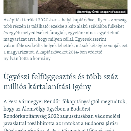
Az építési terület 2020-ban a helyi kaptárkővel. Ilyen az ország
több részén is található: ezekbe a kúp alakú sziklákba fülkéket
és egyéb mélyedéseket faragtak, egyelőre nincs egyértelmű
magyarázat arra, hogy milyen céllal. Egyesek szerint
valamiféle szakrális helyek lehettek, mások kétségbe vonják ezt
a magyarázatot. A kaptárköveket 2014-ben védetté
nyilvánította a kormány
Ügyészi felfüggesztés és több száz
milliós kártalanítási igény
A Pest Vármegyei Rendőr-főkapitányságtól megtudtuk,
hogy az Álomvölgy ügyében a Budaörsi
Rendőrkapitányság 2022 augusztusában vádemelési
javaslattal továbbította az iratokat a Budaörsi Járási