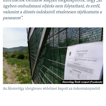
információk elemzése alapján megállapította, hogy
„az
ügyben ombudsmani eljárás nem folytatható, és erről,
valamint a döntés indokairól részletesen tájékoztatta a
panaszost”.
Az Álomvölgy ideiglenes védelmet kapott az önkormányzattól