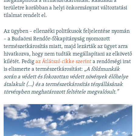
megállapította a természetkárosítást. Ráadásul a
területre korábban a helyi önkormányzat változtatási
tilalmat rendelt el.
Az ügyben – ellenzéki politikusok feljelentése nyomán
– a Budaörsi Rendőr-főkapitányság nyomozott
természetkárosítás miatt, majd lezárták az ügyet arra
hivatkozva, hogy nem tudták megállapítani az elkövető
kilétét. Pedig
az Átlátszó cikke szerint
a rendőrségi irat
is elismerte a természetkárosítást:
„A földmunkák
során a védett és fokozottan védett növények élőhelye
átalakult (…) és a természetkárosítás tényállásának
törvényben meghatározott feltétele megvalósult.”