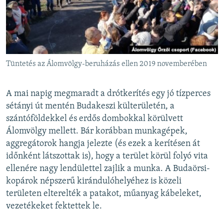
Tüntetés az Álomvölgy-beruházás ellen 2019 novemberében
A mai napig megmaradt a drótkerítés egy jó tízperces
sétányi út mentén Budakeszi külterületén, a
szántóföldekkel és erdős dombokkal körülvett
Álomvölgy mellett. Bár korábban munkagépek,
aggregátorok hangja jelezte (és ezek a kerítésen át
időnként látszottak is), hogy a terület körül folyó vita
ellenére nagy lendülettel zajlik a munka. A Budaörsi-
kopárok népszerű kirándulóhelyéhez is közeli
területen elterelték a patakot, műanyag kábeleket,
vezetékeket fektettek le.