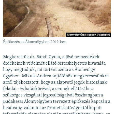
Építkezés az Álomvölgyben 2019-ben
Megkerestük dr. Bándi Gyula, a jövő nemzedékek
érdekeinek védelmét ellátó biztoshelyettes hivatalát,
hogy megtudjuk, mi történt azóta az Álomvölgy
ügyében. Mikula Andrea sajtófőnök megkeresésünkre
arról tájékoztatott, hogy az alapvető jogok biztosának
feladat- és hatáskörével, az ennek ellátásához
szükséges vizsgálati jogosultságaival összhangban a
Budakeszi Álomvölgyben tervezett építkezés kapcsán a
beadvány, valamint az érintett hatóságoktól kapott