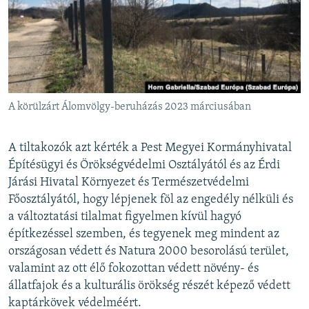
A körülzárt Álomvölgy-beruházás 2023 márciusában
A tiltakozók azt kérték a Pest Megyei Kormányhivatal
Építésügyi és Örökségvédelmi Osztályától és az Érdi
Járási Hivatal Környezet és Természetvédelmi
Főosztályától, hogy lépjenek föl az engedély nélküli és
a változtatási tilalmat figyelmen kívül hagyó
építkezéssel szemben, és tegyenek meg mindent az
országosan védett és Natura 2000 besorolású terület,
valamint az ott élő fokozottan védett növény- és
állatfajok és a kulturális örökség részét képező védett
kaptárkövek védelméért.