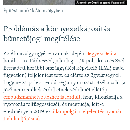
Építési munkák Álomvölgyben
Problémás a környezetkárosítás
büntetőjogi megítélése
Az Álomvölgy ügyében annak idején
Hegyesi Beáta
korábban a Párbeszéd, jelenleg a DK politikusa és Szél
Bernadett korábbi országgyűlési képviselő (LMP, majd
független) feljelentést tett, és elérte az ügyészségnél,
hogy ne zárja le a rendőrség a nyomozást. Szél a zöld (a
jövő nemzedékek érdekeinek védelmét ellátó )
ombudsmanhelyetteshez is fordult
, hogy kifogásolja a
nyomozás felfüggesztését, és megtudja, lett-e
eredménye a 2019-es
állampolgári feljelentés nyomán
indult eljárásnak.