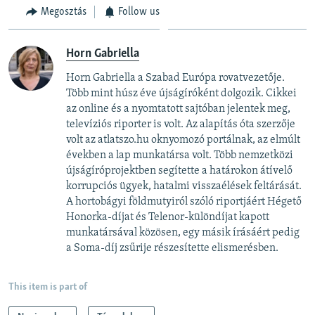
Megosztás
Follow us
Horn Gabriella
Horn Gabriella a Szabad Európa rovatvezetője.
Több mint húsz éve újságíróként dolgozik. Cikkei
az online és a nyomtatott sajtóban jelentek meg,
televíziós riporter is volt. Az alapítás óta szerzője
volt az atlatszo.hu oknyomozó portálnak, az elmúlt
években a lap munkatársa volt. Több nemzetközi
újságíróprojektben segítette a határokon átívelő
korrupciós ügyek, hatalmi visszaélések feltárását. ​
A hortobágyi földmutyiról szóló riportjáért Hégető
Honorka-díjat és Telenor-különdíjat kapott
munkatársával közösen, egy másik írásáért pedig
a Soma-díj zsűrije részesítette elismerésben.
This item is part of