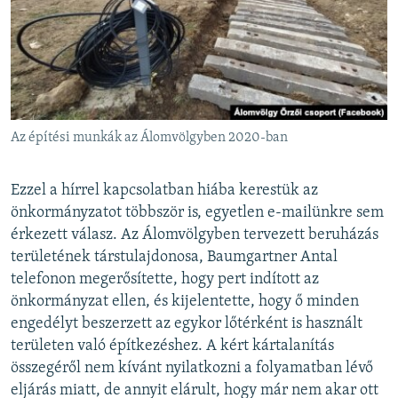
Az építési munkák az Álomvölgyben 2020-ban
Ezzel a hírrel kapcsolatban hiába kerestük az
önkormányzatot többször is, egyetlen e-mailünkre sem
érkezett válasz. Az Álomvölgyben tervezett beruházás
területének társtulajdonosa, Baumgartner Antal
telefonon megerősítette, hogy pert indított az
önkormányzat ellen, és kijelentette, hogy ő minden
engedélyt beszerzett az egykor lőtérként is használt
területen való építkezéshez. A kért kártalanítás
összegéről nem kívánt nyilatkozni a folyamatban lévő
eljárás miatt, de annyit elárult, hogy már nem akar ott