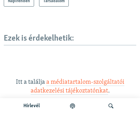
Napirenden
Társadalom
Ezek is érdekelhetik:
Itt a találja
a médiatartalom-szolgáltatói
adatkezelési tájékoztatónkat
.
Hírlevél
Legfrissebb podcastunk:
Keresés