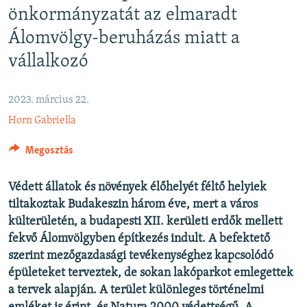
önkormányzatát az elmaradt
EURÓPAI UNIÓ
Álomvölgy-beruházás miatt a
VILÁG
vállalkozó
KLÍMAVÁLTOZÁS
A MÚLT TANULSÁGAI
2023. március 22.
Horn Gabriella
KÖVESSEN MINKET!
Megosztás
Védett állatok és növények élőhelyét féltő helyiek
Valamennyi RFE/RL weboldal
tiltakoztak Budakeszin három éve, mert a város
külterületén, a budapesti XII. kerületi erdők mellett
fekvő Álomvölgyben építkezés indult. A befektető
szerint mezőgazdasági tevékenységhez kapcsolódó
épületeket terveztek, de sokan lakóparkot emlegettek
a tervek alapján. A terület különleges történelmi