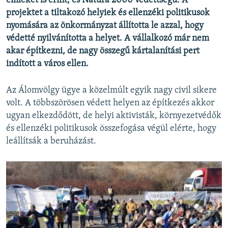
emléket is érint, és Natura 2000 védettségű. A
projektet a tiltakozó helyiek és ellenzéki politikusok
nyomására az önkormányzat állította le azzal, hogy
védetté nyilvánította a helyet. A vállalkozó már nem
akar építkezni, de nagy összegű kártalanítási pert
indított a város ellen.
Az Álomvölgy ügye a közelmúlt egyik nagy civil sikere
volt. A többszörösen védett helyen az építkezés akkor
ugyan elkezdődött, de helyi aktivisták, környezetvédők
és ellenzéki politikusok összefogása végül elérte, hogy
leállítsák a beruházást.