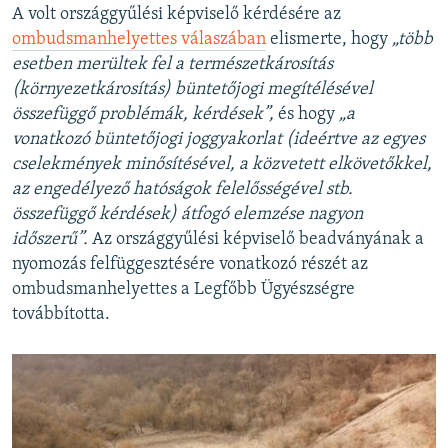
A volt országgyűlési képviselő kérdésére az
ombudsmanhelyettes válaszában
elismerte, hogy
„több
esetben merültek fel a természetkárosítás
(környezetkárosítás) büntetőjogi megítélésével
összefüggő problémák, kérdések”,
és hogy
„a
vonatkozó büntetőjogi joggyakorlat (ideértve az egyes
cselekmények minősítésével, a közvetett elkövetőkkel,
az engedélyező hatóságok felelősségével stb.
összefüggő kérdések) átfogó elemzése nagyon
időszerű”.
Az országgyűlési képviselő beadványának a
nyomozás felfüggesztésére vonatkozó részét az
ombudsmanhelyettes a Legfőbb Ügyészségre
továbbította.