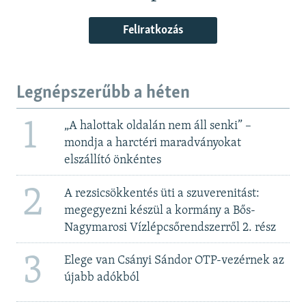
Feliratkozás
Legnépszerűbb a héten
1
„A halottak oldalán nem áll senki” –
mondja a harctéri maradványokat
elszállító önkéntes
2
A rezsicsökkentés üti a szuverenitást:
megegyezni készül a kormány a Bős-
Nagymarosi Vízlépcsőrendszerről 2. rész
3
Elege van Csányi Sándor OTP-vezérnek az
újabb adókból