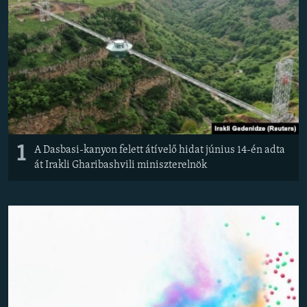
EURÓPAI UNIÓ
VILÁG
KLÍMAVÁLTOZÁS
A MÚLT TANULSÁGAI
KÖVESSEN MINKET!
1
A Dasbasi-kanyon felett átívelő hidat június 14-én adta
át Irakli Gharibashvili miniszterelnök
Valamennyi RFE/RL weboldal