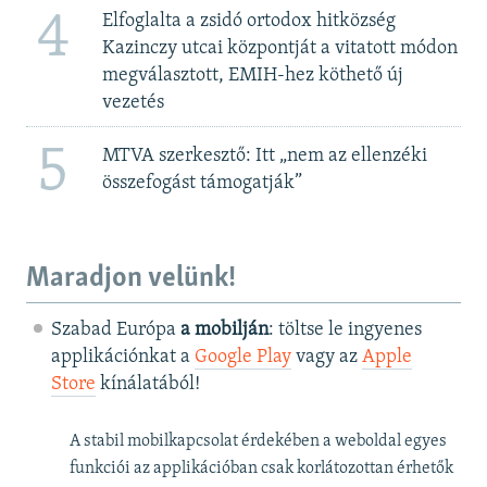
4
Elfoglalta a zsidó ortodox hitközség
Kazinczy utcai központját a vitatott módon
megválasztott, EMIH-hez köthető új
vezetés
5
MTVA szerkesztő: Itt „nem az ellenzéki
összefogást támogatják”
Maradjon velünk!
Szabad Európa
a mobilján
: töltse le ingyenes
applikációnkat a
Google Play
vagy az
Apple
Store
kínálatából!
A stabil mobilkapcsolat érdekében a weboldal egyes
funkciói az applikációban csak korlátozottan érhetők