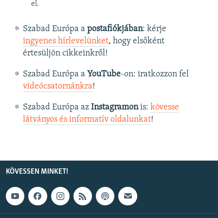
el.
Szabad Európa a
postafiókjában
: kérje
ingyenes hírlevelünket
, hogy elsőként
értesüljön cikkeinkről!
Szabad Európa a
YouTube
-on: iratkozzon fel
videócsatornánkra
!
Szabad Európa az
Instagramon
is:
kövesse
látványos és informatív oldalunkat
! ​
KÖVESSEN MINKET!