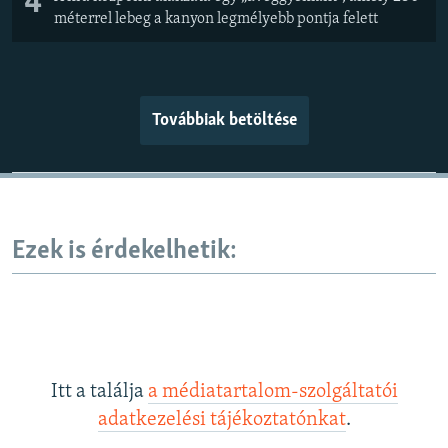
4
méterrel lebeg a kanyon legmélyebb pontja felett
Továbbiak betöltése
Ezek is érdekelhetik:
Itt a találja
a médiatartalom-szolgáltatói
adatkezelési tájékoztatónkat
.