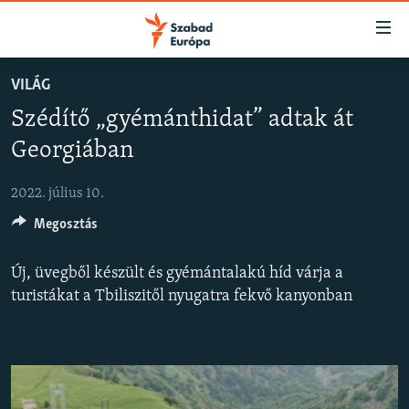
Akadálymentes
mód
Ugrás
VILÁG
a
NAPIRENDEN
Szédítő „gyémánthidat” adtak át
fő
AKTUÁLIS
oldalra
Georgiában
FELIRATKOZÁS
PODCASTOK
Ugrás
a
2022. július 10.
VIDEÓK
tartalomjegyzékre
Spotify
Megosztás
ELEMZŐ
Ugrás
a
NER15
Új, üvegből készült és gyémántalakú híd várja a
Feliratkozás
keresésre
SZABADON
turistákat a Tbiliszitől nyugatra fekvő kanyonban
TÁRSADALOM
DEMOKRÁCIA
A PÉNZ NYOMÁBAN