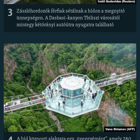
3
Zászlóhordozók férfiak sétálnak a hídon a megnyitó
ünnepségen. A Dasbasi-kanyon Tbiliszi városától
mintegy kétórányi autóútra nyugatra található
A híd központi alakzata egy „üveggyémánt”, amely 280