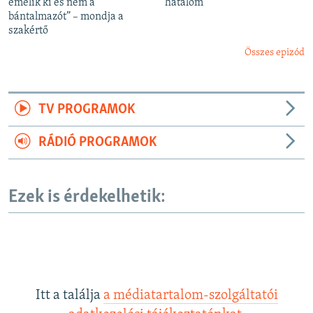
emelik ki és nem a
hatalom
bántalmazót” – mondja a
szakértő
Összes epizód
TV PROGRAMOK
RÁDIÓ PROGRAMOK
Ezek is érdekelhetik:
Itt a találja
a médiatartalom-szolgáltatói