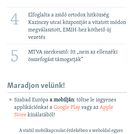
4
Elfoglalta a zsidó ortodox hitközség
Kazinczy utcai központját a vitatott módon
megválasztott, EMIH-hez köthető új
vezetés
5
MTVA szerkesztő: Itt „nem az ellenzéki
összefogást támogatják”
Maradjon velünk!
Szabad Európa
a mobilján
: töltse le ingyenes
applikációnkat a
Google Play
vagy az
Apple
Store
kínálatából!
A stabil mobilkapcsolat érdekében a weboldal egyes