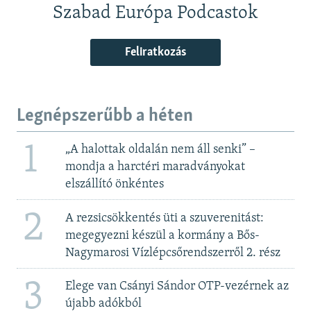
Szabad Európa Podcastok
Feliratkozás
Legnépszerűbb a héten
1
„A halottak oldalán nem áll senki” –
mondja a harctéri maradványokat
elszállító önkéntes
2
A rezsicsökkentés üti a szuverenitást:
megegyezni készül a kormány a Bős-
Nagymarosi Vízlépcsőrendszerről 2. rész
3
Elege van Csányi Sándor OTP-vezérnek az
újabb adókból