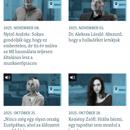
2025. NOVEMBER 08.
2025. NOVEMBER 01.
Nyírő András: Sokan
Dr. Aleksza László: Abszurd,
gondolják úgy, hogy ez
hogy a hulladékot lerakjuk
embertelen, de tíz év múlva
az MI használata teljesen
általános lesz a
munkaerőpiacon
2025. OKTÓBER 25.
2025. OKTÓBER 18.
„Nincs még egy olyan ország
Kemény Zsófi: Hiába bármi,
Európában, ahol az áldozatot
egy tapodtat sem mozdul a