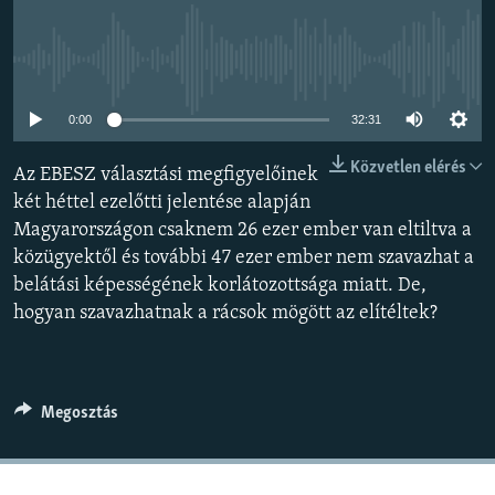
EURÓPAI UNIÓ
VILÁG
Jelenleg nincs elérhető tartalom
KLÍMAVÁLTOZÁS
0:00
32:31
A MÚLT TANULSÁGAI
Közvetlen elérés
Az EBESZ választási megfigyelőinek
KÖVESSEN MINKET!
két héttel ezelőtti jelentése alapján
Magyarországon csaknem 26 ezer ember van eltiltva a
közügyektől és további 47 ezer ember nem szavazhat a
belátási képességének korlátozottsága miatt. De,
Valamennyi RFE/RL weboldal
hogyan szavazhatnak a rácsok mögött az elítéltek?
Megosztás