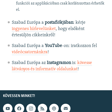
funkciói az applikációban csak korlátozottan érhetők
el.
Szabad Európa a
postafiókjában
: kérje
ingyenes hírlevelünket
, hogy elsőként
értesüljön cikkeinkről!
Szabad Európa a
YouTube
-on: iratkozzon fel
videócsatornánkra
!
Szabad Európa az
Instagramon
is:
kövesse
látványos és informatív oldalunkat
! ​
KÖVESSEN MINKET!