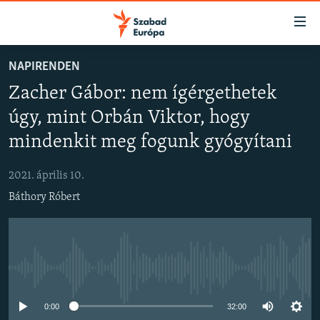
Akadálymentes
mód
Ugrás
NAPIRENDEN
a
NAPIRENDEN
Zacher Gábor: nem ígérgethetek
fő
AKTUÁLIS
oldalra
úgy, mint Orbán Viktor, hogy
FELIRATKOZÁS
PODCASTOK
Ugrás
mindenkit meg fogunk gyógyítani
a
VIDEÓK
tartalomjegyzékre
Spotify
2021. április 10.
ELEMZŐ
Ugrás
Báthory Róbert
a
NER15
Feliratkozás
keresésre
SZABADON
TÁRSADALOM
Jelenleg nincs elérhető tartalom
DEMOKRÁCIA
A PÉNZ NYOMÁBAN
0:00
32:00