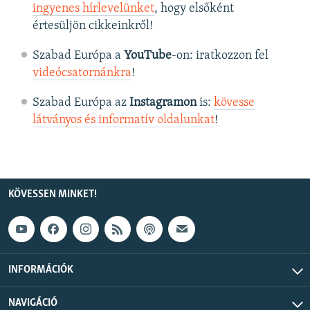
ingyenes hírlevelünket
, hogy elsőként
értesüljön cikkeinkről!
Szabad Európa a
YouTube
-on: iratkozzon fel
videócsatornánkra
!
Szabad Európa az
Instagramon
is:
kövesse
látványos és informatív oldalunkat
! ​
KÖVESSEN MINKET!
INFORMÁCIÓK
NAVIGÁCIÓ