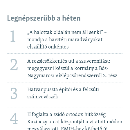
Legnépszerűbb a héten
1
„A halottak oldalán nem áll senki” –
mondja a harctéri maradványokat
elszállító önkéntes
2
A rezsicsökkentés üti a szuverenitást:
megegyezni készül a kormány a Bős-
Nagymarosi Vízlépcsőrendszerről 2. rész
3
Hatvanpuszta építői és a felcsúti
számvevőszék
4
Elfoglalta a zsidó ortodox hitközség
Kazinczy utcai központját a vitatott módon
megválasztott, EMIH-hez köthető új