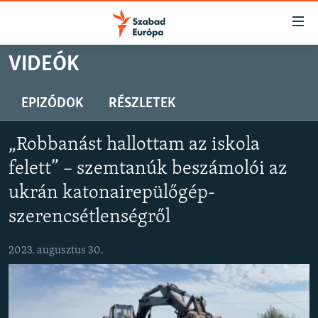
Akadálymentes
mód
Ugrás
VIDEÓK
a
NAPIRENDEN
fő
AKTUÁLIS
EPIZÓDOK
RÉSZLETEK
oldalra
PODCASTOK
Ugrás
„Robbanást hallottam az iskola
a
VIDEÓK
tartalomjegyzékre
felett” – szemtanúk beszámolói az
ELEMZŐ
Ugrás
ukrán katonairepülőgép-
a
NER15
szerencsétlenségről
keresésre
SZABADON
2023. augusztus 30.
TÁRSADALOM
DEMOKRÁCIA
A PÉNZ NYOMÁBAN