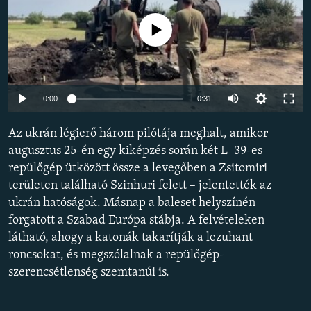
EURÓPAI UNIÓ
Jelenleg nincs elérhető tartalom
VILÁG
KLÍMAVÁLTOZÁS
A MÚLT TANULSÁGAI
Auto
0:00
0:31
240p
KÖVESSEN MINKET!
Az ukrán légierő három pilótája meghalt, amikor
360p
augusztus 25-én egy kiképzés során két L–39-es
repülőgép ütközött össze a levegőben a Zsitomiri
480p
Auto
240p
360p
480p
területen található Szinhuri felett – jelentették az
Valamennyi RFE/RL weboldal
720p
ukrán hatóságok. Másnap a baleset helyszínén
720p
1080p
1080p
forgatott a Szabad Európa stábja. A felvételeken
látható, ahogy a katonák takarítják a lezuhant
roncsokat, és megszólalnak a repülőgép-
szerencsétlenség szemtanúi is.