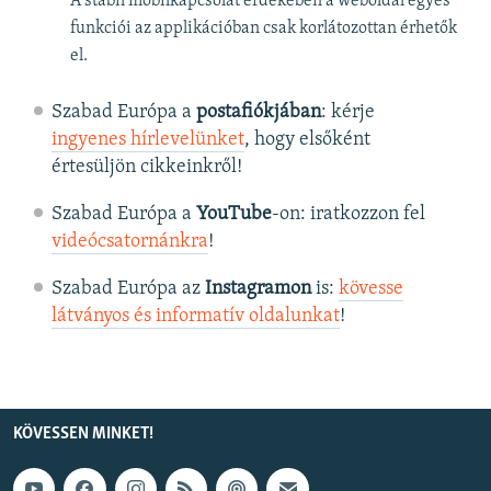
A stabil mobilkapcsolat érdekében a weboldal egyes
funkciói az applikációban csak korlátozottan érhetők
el.
Szabad Európa a
postafiókjában
: kérje
ingyenes hírlevelünket
, hogy elsőként
értesüljön cikkeinkről!
Szabad Európa a
YouTube
-on: iratkozzon fel
videócsatornánkra
!
Szabad Európa az
Instagramon
is:
kövesse
látványos és informatív oldalunkat
! ​
KÖVESSEN MINKET!