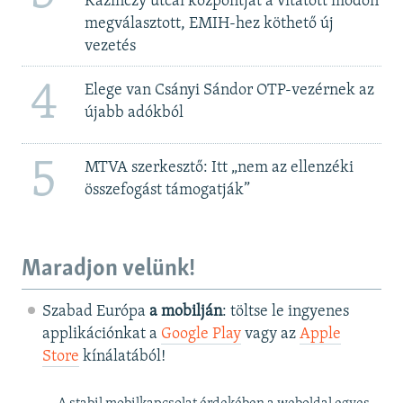
Kazinczy utcai központját a vitatott módon
megválasztott, EMIH-hez köthető új
vezetés
4
Elege van Csányi Sándor OTP-vezérnek az
újabb adókból
5
MTVA szerkesztő: Itt „nem az ellenzéki
összefogást támogatják”
Maradjon velünk!
Szabad Európa
a mobilján
: töltse le ingyenes
applikációnkat a
Google Play
vagy az
Apple
Store
kínálatából!