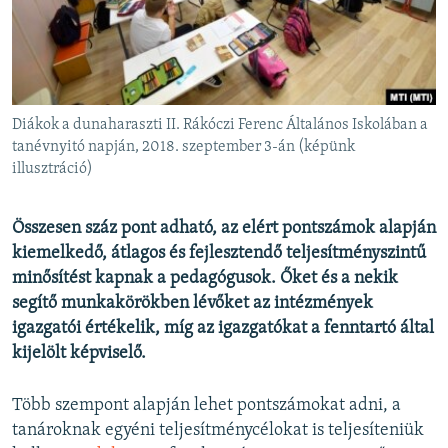
EURÓPAI UNIÓ
VILÁG
KLÍMAVÁLTOZÁS
A MÚLT TANULSÁGAI
Diákok a dunaharaszti II. Rákóczi Ferenc Általános Iskolában a
tanévnyitó napján, 2018. szeptember 3-án (képünk
illusztráció)
KÖVESSEN MINKET!
Összesen száz pont adható, az elért pontszámok alapján
kiemelkedő, átlagos és fejlesztendő teljesítményszintű
Valamennyi RFE/RL weboldal
minősítést kapnak a pedagógusok. Őket és a nekik
segítő munkakörökben lévőket az intézmények
igazgatói értékelik, míg az igazgatókat a fenntartó által
kijelölt képviselő.
Több szempont alapján lehet pontszámokat adni, a
tanároknak egyéni teljesítménycélokat is teljesíteniük