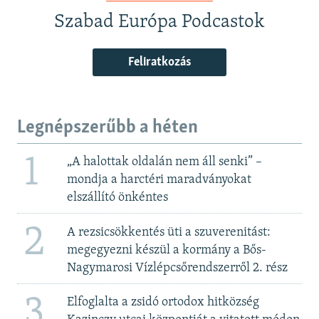
Szabad Európa Podcastok
Feliratkozás
Legnépszerűbb a héten
1
„A halottak oldalán nem áll senki” –
mondja a harctéri maradványokat
elszállító önkéntes
2
A rezsicsökkentés üti a szuverenitást:
megegyezni készül a kormány a Bős-
Nagymarosi Vízlépcsőrendszerről 2. rész
3
Elfoglalta a zsidó ortodox hitközség