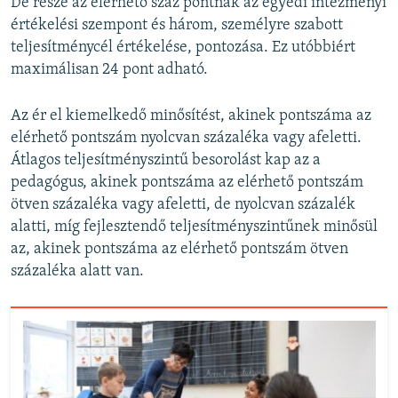
De része az elérhető száz pontnak az egyedi intézményi
értékelési szempont és három, személyre szabott
teljesítménycél értékelése, pontozása. Ez utóbbiért
maximálisan 24 pont adható.
Az ér el kiemelkedő minősítést, akinek pontszáma az
elérhető pontszám nyolcvan százaléka vagy afeletti.
Átlagos teljesítményszintű besorolást kap az a
pedagógus, akinek pontszáma az elérhető pontszám
ötven százaléka vagy afeletti, de nyolcvan százalék
alatti, míg fejlesztendő teljesítményszintűnek minősül
az, akinek pontszáma az elérhető pontszám ötven
százaléka alatt van.