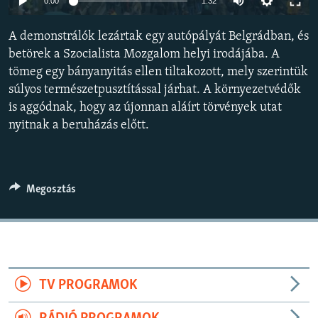
0:00
1:32
EURÓPAI UNIÓ
A demonstrálók lezártak egy autópályát Belgrádban, és
VILÁG
betörek a Szocialista Mozgalom helyi irodájába. A
KLÍMAVÁLTOZÁS
tömeg egy bányanyitás ellen tiltakozott, mely szerintük
A MÚLT TANULSÁGAI
súlyos természetpusztítással járhat. A környezetvédők
is aggódnak, hogy az újonnan aláírt törvények utat
nyitnak a beruházás előtt.
KÖVESSEN MINKET!
Megosztás
Valamennyi RFE/RL weboldal
TV PROGRAMOK