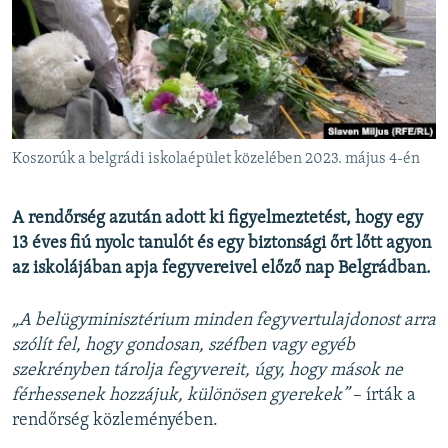
EURÓPAI UNIÓ
VILÁG
KLÍMAVÁLTOZÁS
A MÚLT TANULSÁGAI
Koszorúk a belgrádi iskolaépület közelében 2023. május 4-én
KÖVESSEN MINKET!
A rendőrség azután adott ki figyelmeztetést, hogy egy
13 éves fiú nyolc tanulót és egy biztonsági őrt lőtt agyon
az iskolájában apja fegyvereivel előző nap Belgrádban.
Valamennyi RFE/RL weboldal
„A belügyminisztérium minden fegyvertulajdonost arra
szólít fel, hogy gondosan, széfben vagy egyéb
szekrényben tárolja fegyvereit, úgy, hogy mások ne
férhessenek hozzájuk, különösen gyerekek”
– írták a
rendőrség közleményében.