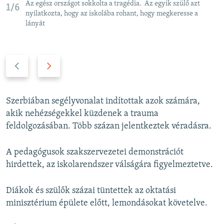
Az egész országot sokkolta a tragédia. Az egyik szülő azt
1/6
nyilatkozta, hogy az iskolába rohant, hogy megkeresse a
lányát
P
N
r
e
e
x
v
t
Szerbiában segélyvonalat indítottak azok számára,
i
s
akik nehézségekkel küzdenek a trauma
o
l
feldolgozásában. Több százan jelentkeztek véradásra.
u
i
s
d
A pedagógusok szakszervezetei demonstrációt
s
e
hirdettek, az iskolarendszer válságára figyelmeztetve.
l
i
Diákok és szülők százai tüntettek az oktatási
d
minisztérium épülete előtt, lemondásokat követelve.
e