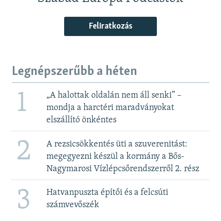
Feliratkozás
Legnépszerűbb a héten
1
„A halottak oldalán nem áll senki” –
mondja a harctéri maradványokat
elszállító önkéntes
2
A rezsicsökkentés üti a szuverenitást:
megegyezni készül a kormány a Bős-
Nagymarosi Vízlépcsőrendszerről 2. rész
3
Hatvanpuszta építői és a felcsúti
számvevőszék