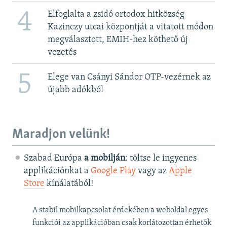
4
Elfoglalta a zsidó ortodox hitközség
Kazinczy utcai központját a vitatott módon
megválasztott, EMIH-hez köthető új
vezetés
5
Elege van Csányi Sándor OTP-vezérnek az
újabb adókból
Maradjon velünk!
Szabad Európa
a mobilján
: töltse le ingyenes
applikációnkat a
Google Play
vagy az
Apple
Store
kínálatából!
A stabil mobilkapcsolat érdekében a weboldal egyes
funkciói az applikációban csak korlátozottan érhetők