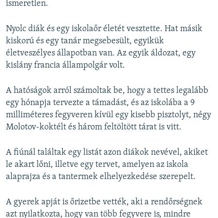
ismeretlen.
Nyolc diák és egy iskolaőr életét vesztette. Hat másik
kiskorú és egy tanár megsebesült, egyikük
életveszélyes állapotban van. Az egyik áldozat, egy
kislány francia állampolgár volt.
A hatóságok arról számoltak be, hogy a tettes legalább
egy hónapja tervezte a támadást, és az iskolába a 9
milliméteres fegyveren kívül egy kisebb pisztolyt, négy
Molotov-koktélt és három feltöltött tárat is vitt.
A fiúnál találtak egy listát azon diákok nevével, akiket
le akart lőni, illetve egy tervet, amelyen az iskola
alaprajza és a tantermek elhelyezkedése szerepelt.
A gyerek apját is őrizetbe vették, aki a rendőrségnek
azt nyilatkozta, hogy van több fegyvere is, mindre