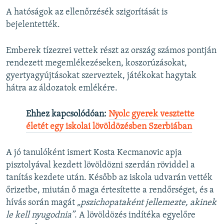
A hatóságok az ellenőrzésék szigorítását is
bejelentették.
Emberek tízezrei vettek részt az ország számos pontján
rendezett megemlékezéseken, koszorúzásokat,
gyertyagyújtásokat szerveztek, játékokat hagytak
hátra az áldozatok emlékére.
Ehhez kapcsolódóan:
Nyolc gyerek vesztette
életét egy iskolai lövöldözésben Szerbiában
A jó tanulóként ismert Kosta Kecmanovic apja
pisztolyával kezdett lövöldözni szerdán röviddel a
tanítás kezdete után. Később az iskola udvarán vették
őrizetbe, miután ő maga értesítette a rendőrséget, és a
hívás során magát
„pszichopataként jellemezte, akinek
le kell nyugodnia”
. A lövöldözés indítéka egyelőre