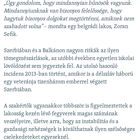
„Úgy gondolom, hogy mindannyian bűnösök vagyunk.
Mindannyiunknak van bizonyos felelőssége, hogy
hagytuk bizonyos dolgokat megtörténni, amiknek nem
szabadott volna”
– mondta egy belgrádi lakos, Zoran
Sefik.
Szerbiában és a Balkánon nagyon ritkák az ilyen
tömegmészárlások, az utóbbi években egyetlen iskolai
lövöldözést sem jegyeztek fel. Az utolsó hasonló
incidens 2013-ban történt, amikor is a délszláv háború
egy veteránja tizenhárom emberrel végzett
Szerbiában.
A szakértők ugyanakkor többször is figyelmeztettek a
lakosság kezén lévő fegyverek magas számának
veszélyeire, illetve arra, hogy az instabilitás és a
gazdasági nehézségek is kiválthatnak ilyen szélsőséges
cselekedeteket egyeseknél.