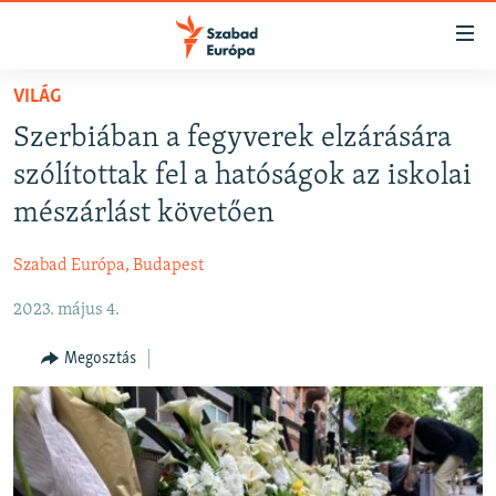
Akadálymentes
mód
Ugrás
VILÁG
a
NAPIRENDEN
Szerbiában a fegyverek elzárására
fő
AKTUÁLIS
oldalra
szólítottak fel a hatóságok az iskolai
FELIRATKOZÁS
PODCASTOK
Ugrás
mészárlást követően
a
VIDEÓK
tartalomjegyzékre
Szabad Európa, Budapest
Spotify
ELEMZŐ
Ugrás
a
2023. május 4.
NER15
Feliratkozás
keresésre
SZABADON
Megosztás
TÁRSADALOM
DEMOKRÁCIA
A PÉNZ NYOMÁBAN