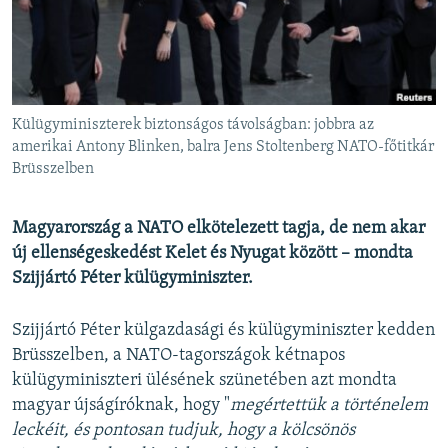
EURÓPAI UNIÓ
VILÁG
KLÍMAVÁLTOZÁS
A MÚLT TANULSÁGAI
Külügyminiszterek biztonságos távolságban: jobbra az
amerikai Antony Blinken, balra Jens Stoltenberg NATO-főtitkár
Brüsszelben
KÖVESSEN MINKET!
Magyarország a NATO elkötelezett tagja, de nem akar
új ellenségeskedést Kelet és Nyugat között – mondta
Valamennyi RFE/RL weboldal
Szijjártó Péter külügyminiszter.
Szijjártó Péter külgazdasági és külügyminiszter kedden
Brüsszelben, a NATO-tagországok kétnapos
külügyminiszteri ülésének szünetében azt mondta
magyar újságíróknak, hogy "
megértettük a történelem
leckéit, és pontosan tudjuk, hogy a kölcsönös