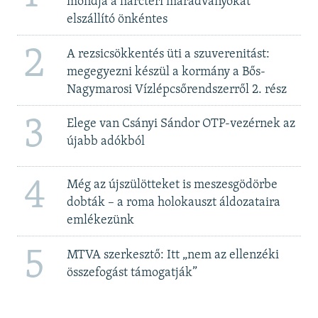
mondja a harctéri maradványokat
elszállító önkéntes
2
A rezsicsökkentés üti a szuverenitást:
megegyezni készül a kormány a Bős-
Nagymarosi Vízlépcsőrendszerről 2. rész
3
Elege van Csányi Sándor OTP-vezérnek az
újabb adókból
4
Még az újszülötteket is meszesgödörbe
dobták – a roma holokauszt áldozataira
emlékezünk
5
MTVA szerkesztő: Itt „nem az ellenzéki
összefogást támogatják”