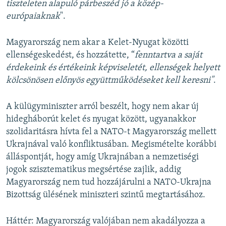
tiszteleten alapuló párbeszéd jó a közép-
európaiaknak
".
Magyarország nem akar a Kelet-Nyugat közötti
ellenségeskedést, és hozzátette, “
fenntartva a saját
érdekeink és értékeink képviseletét, ellenségek helyett
kölcsönösen előnyös együttműködéseket kell keresni"
.
A külügyminiszter arról beszélt, hogy nem akar új
hidegháborút kelet és nyugat között, ugyanakkor
szolidaritásra hívta fel a NATO-t Magyarország mellett
Ukrajnával való konfliktusában. Megismételte korábbi
álláspontját, hogy amíg Ukrajnában a nemzetiségi
jogok szisztematikus megsértése zajlik, addig
Magyarország nem tud hozzájárulni a NATO-Ukrajna
Bizottság ülésének miniszteri szintű megtartásához.
Háttér: Magyarország valójában nem akadályozza a