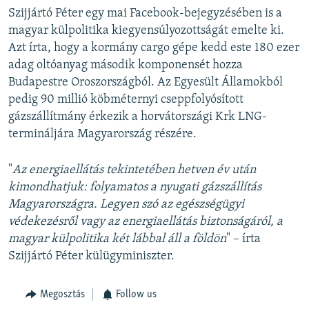
Szijjártó Péter egy mai Facebook-bejegyzésében is a
magyar külpolitika kiegyensúlyozottságát emelte ki.
Azt írta, hogy a kormány cargo gépe kedd este 180 ezer
adag oltóanyag második komponensét hozza
Budapestre Oroszországból. Az Egyesült Államokból
pedig 90 millió köbméternyi cseppfolyósított
gázszállítmány érkezik a horvátországi Krk LNG-
termináljára Magyarország részére.
"
Az energiaellátás tekintetében hetven év után
kimondhatjuk: folyamatos a nyugati gázszállítás
Magyarországra. Legyen szó az egészségügyi
védekezésről vagy az energiaellátás biztonságáról, a
magyar külpolitika két lábbal áll a földön
" – írta
Szijjártó Péter külügyminiszter.
Megosztás
Follow us