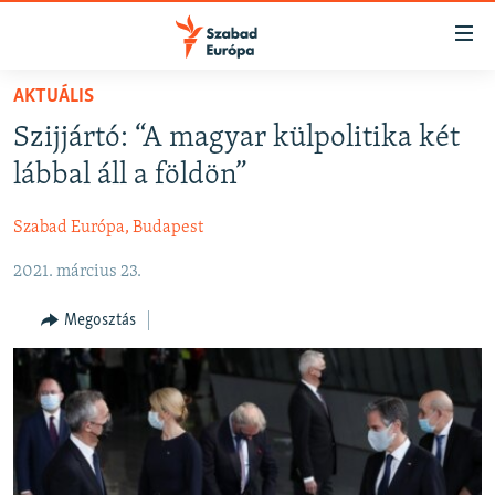
Akadálymentes
mód
Ugrás
AKTUÁLIS
a
NAPIRENDEN
Szijjártó: “A magyar külpolitika két
fő
AKTUÁLIS
oldalra
lábbal áll a földön”
FELIRATKOZÁS
PODCASTOK
Ugrás
a
Szabad Európa, Budapest
VIDEÓK
tartalomjegyzékre
Spotify
2021. március 23.
ELEMZŐ
Ugrás
a
NER15
Megosztás
Feliratkozás
keresésre
SZABADON
TÁRSADALOM
DEMOKRÁCIA
A PÉNZ NYOMÁBAN