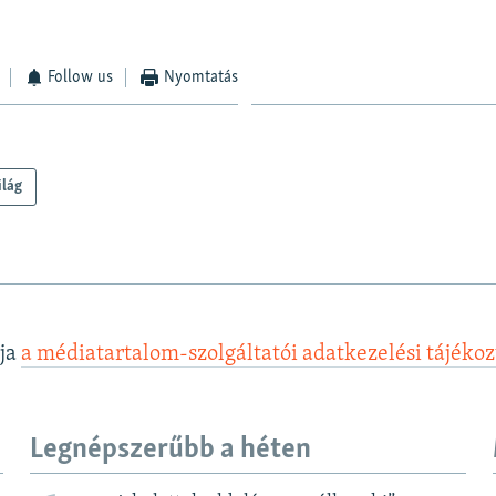
BEÁGYAZÁS
Follow us
Nyomtatás
Auto
240p
360p
480p
ilág
720p
1080p
lja
a médiatartalom-szolgáltatói adatkezelési tájéko
Legnépszerűbb a héten