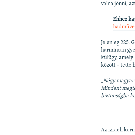
volna jönni, az
Ehhez ka
hadművel
Jelenleg 225, 
harmincan gye
külügy, amely 
között – tette 
„Négy magyar 
Mindent megte
biztonságba k
Az izraeli kor