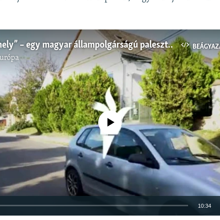
„Nincs óvóhely” – egy magyar állampolgárságú palesztin professzor családja a Gázai övezetben rekedt
BEÁGYAZ
Európa
Jelenleg nincs elérhető tartalom
10:34