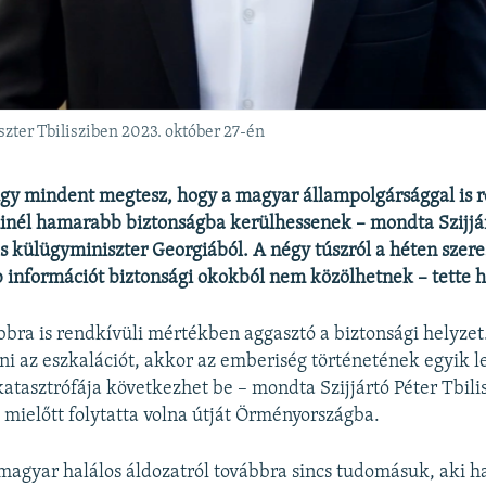
szter Tbilisziben 2023. október 27-én
gy mindent megtesz, hogy a magyar állampolgársággal is 
inél hamarabb biztonságba kerülhessenek – mondta Szijjár
s külügyminiszter Georgiából. A négy túszról a héten szer
 információt biztonsági okokból nem közölhetnek – tette h
bbra is rendkívüli mértékben aggasztó a biztonsági helyze
lni az eszkalációt, akkor az emberiség történetének egyik 
atasztrófája következhet be – mondta Szijjártó Péter Tbili
 mielőtt folytatta volna útját Örményországba.
agyar halálos áldozatról továbbra sincs tudomásuk, aki ha