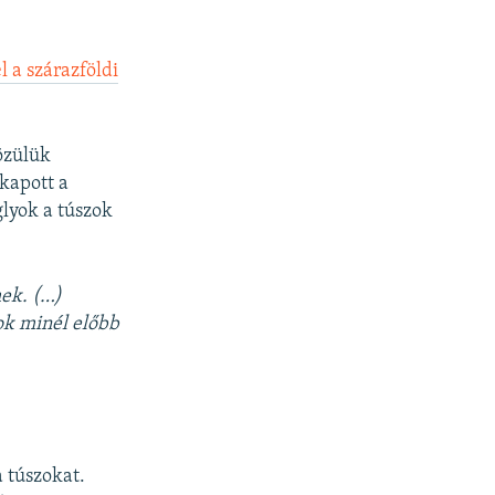
l a szárazföldi
közülük
kapott a
lyok a túszok
ek. (…)
ok minél előbb
 túszokat.