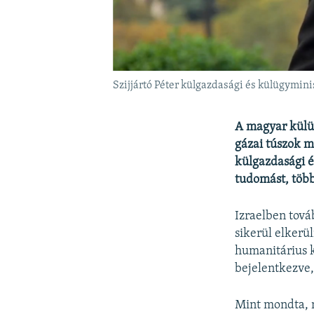
Szijjártó Péter külgazdasági és külügymini
A magyar külü
gázai túszok m
külgazdasági é
tudomást, több
Izraelben tová
sikerül elkerü
humanitárius k
bejelentkezve,
Mint mondta, m