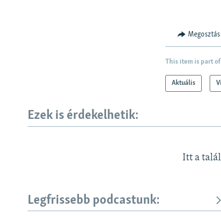
Megosztás
This item is part of
Aktuális
V
Ezek is érdekelhetik:
Itt a talá
Legfrissebb podcastunk: