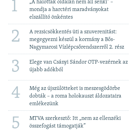
1
„A halottak oldalán nem áll senki” –
mondja a harctéri maradványokat
elszállító önkéntes
2
A rezsicsökkentés üti a szuverenitást:
megegyezni készül a kormány a Bős-
Nagymarosi Vízlépcsőrendszerről 2. rész
3
Elege van Csányi Sándor OTP-vezérnek az
újabb adókból
4
Még az újszülötteket is meszesgödörbe
dobták – a roma holokauszt áldozataira
emlékezünk
5
MTVA szerkesztő: Itt „nem az ellenzéki
összefogást támogatják”