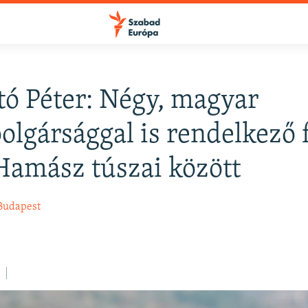
rtó Péter: Négy, magyar
FELIRATKOZÁS
olgársággal is rendelkező 
Hamász túszai között
Apple Podcasts
Budapest
Spotify
Feliratkozás