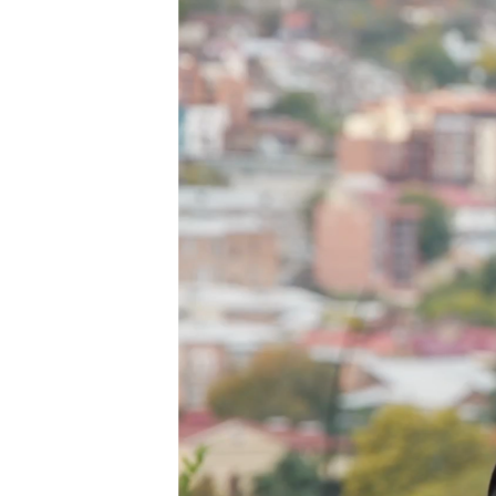
EURÓPAI UNIÓ
VILÁG
KLÍMAVÁLTOZÁS
A MÚLT TANULSÁGAI