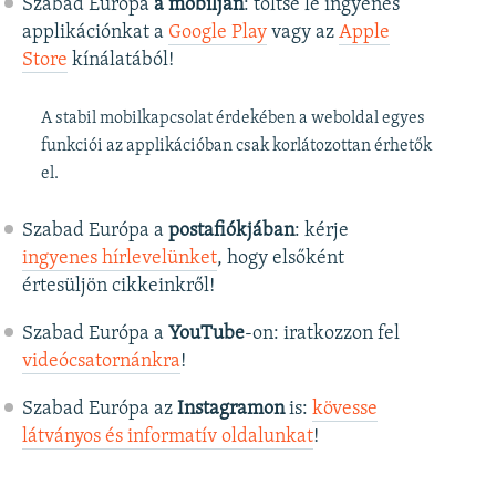
Szabad Európa
a mobilján
: töltse le ingyenes
applikációnkat a
Google Play
vagy az
Apple
Store
kínálatából!
A stabil mobilkapcsolat érdekében a weboldal egyes
funkciói az applikációban csak korlátozottan érhetők
el.
Szabad Európa a
postafiókjában
: kérje
ingyenes hírlevelünket
, hogy elsőként
értesüljön cikkeinkről!
Szabad Európa a
YouTube
-on: iratkozzon fel
videócsatornánkra
!
Szabad Európa az
Instagramon
is:
kövesse
látványos és informatív oldalunkat
! ​