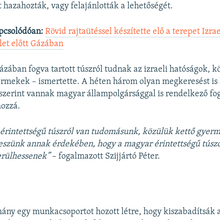
t hazahozták, vagy felajánlották a lehetőségét.
pcsolódóan:
Rövid rajtaütéssel készítette elő a terepet Izrae
et előtt Gázában
Gázában fogva tartott túszról tudnak az izraeli hatóságok, 
rmekek – ismertette. A héten három olyan megkeresést is 
szerint vannak magyar állampolgársággal is rendelkező fog
hozzá.
érintettségű túszról van tudomásunk, közülük kettő gyerm
szünk annak érdekében, hogy a magyar érintettségű túsz
erülhessenek”
– fogalmazott Szijjártó Péter.
mány egy munkacsoportot hozott létre, hogy kiszabadítsák a