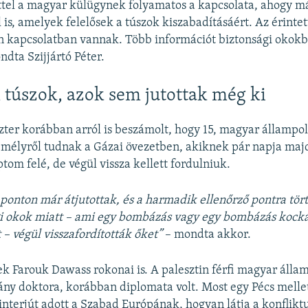
ettel a magyar külügynek folyamatos a kapcsolata, ahogy m
 is, amelyek felelősek a túszok kiszabadításáért. Az érinte
an kapcsolatban vannak. Több információt biztonsági okok
dta Szijjártó Péter.
túszok, azok sem jutottak még ki
ter korábban arról is beszámolt, hogy 15, magyar állampol
emélyről tudnak a Gázai övezetben, akiknek pár napja maj
tom felé, de végül vissza kellett fordulniuk.
 ponton már átjutottak, és a harmadik ellenőrző pontra tör
gi okok miatt – ami egy bombázás vagy egy bombázás kocká
 – végül visszafordították őket”
– mondta akkor.
k Farouk Dawass rokonai is. A palesztin férfi magyar államp
ny doktora, korábban diplomata volt. Most egy Pécs mellet
interjút adott a Szabad Európának, hogyan látja a konfliktu