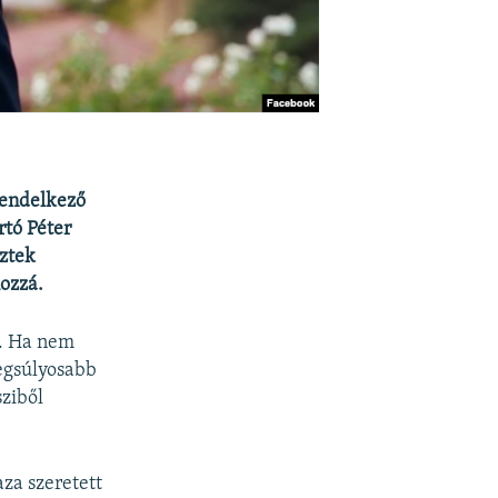
rendelkező
tó Péter
eztek
ozzá.
t. Ha nem
legsúlyosabb
sziből
za szeretett