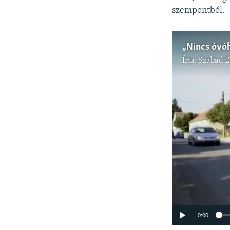
szempontból.
Írta:
Szabad 
0:00