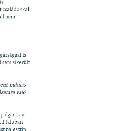
ás
tt családokkal
ból nem
gársággal is
dnem sikerült
ténő indulás
zatára való
olgár is, a
ti faluban
st palesztin