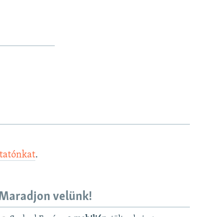
240p
SHARE
360p
480p
720p
1080p
px
width
ztatónkat
.
Maradjon velünk!