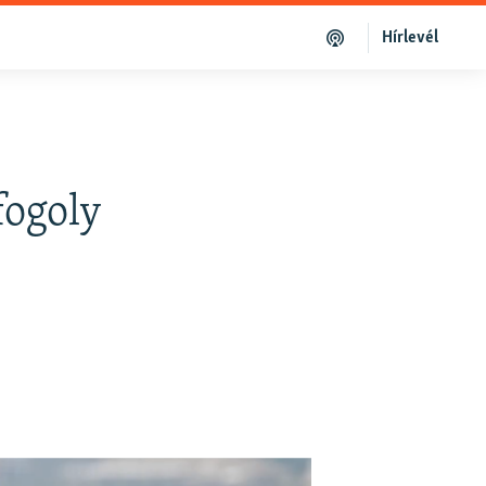
Hírlevél
fogoly