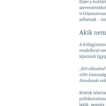
Ezzel a testül
szervezetekkel
is folyamatos
adhatnak – mon
Akik nem 
A külügyminisz
rendelkező sz
kijutniuk Egyip
„Két ellenőrző
előtt biztonsá
hivatkozás volt
Köztük lehetne
politikatudomá
lakik, nemrég 