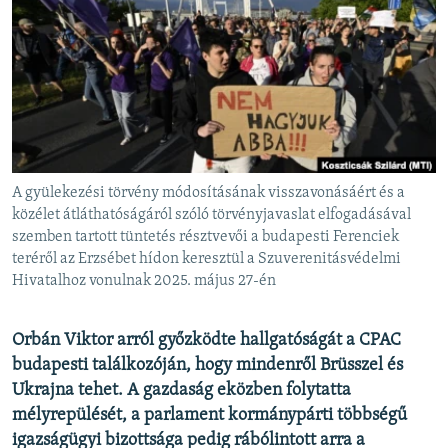
EURÓPAI UNIÓ
VILÁG
KLÍMAVÁLTOZÁS
A MÚLT TANULSÁGAI
KÖVESSEN MINKET!
A gyülekezési törvény módosításának visszavonásáért és a
közélet átláthatóságáról szóló törvényjavaslat elfogadásával
szemben tartott tüntetés résztvevői a budapesti Ferenciek
teréről az Erzsébet hídon keresztül a Szuverenitásvédelmi
Valamennyi RFE/RL weboldal
Hivatalhoz vonulnak 2025. május 27-én
Orbán Viktor arról győzködte hallgatóságát a CPAC
budapesti találkozóján, hogy mindenről Brüsszel és
Ukrajna tehet. A gazdaság eközben folytatta
mélyrepülését, a parlament kormánypárti többségű
igazságügyi bizottsága pedig rábólintott arra a