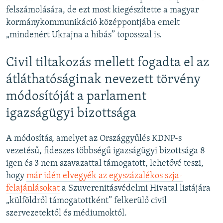
felszámolására, de ezt most kiegészítette a magyar
kormánykommunikáció középpontjába emelt
„mindenért Ukrajna a hibás” toposszal is.
Civil tiltakozás mellett fogadta el az
átláthatóságinak nevezett törvény
módosítóját a parlament
igazságügyi bizottsága
A módosítás, amelyet az Országgyűlés KDNP-s
vezetésű, fideszes többségű igazságügyi bizottsága 8
igen és 3 nem szavazattal támogatott, lehetővé teszi,
hogy
már idén elvegyék az egyszázalékos szja-
felajánlásokat
a Szuverenitásvédelmi Hivatal listájára
„külföldről támogatottként” felkerülő civil
szervezetektől és médiumoktól.