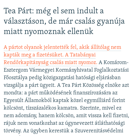
Tea Párt: még el sem indult a
választáson, de már csalás gyanúja
miatt nyomoznak ellenük
A pártot olyanok jelentették fel, akik állítólag nem
kapták meg a fizetésüket. A Tatabányai
Rendőrkapitányság csalás miatt nyomoz.
A Komárom-
Esztergom Vármegyei Kormányhivatal Foglalkoztatási
Főosztálya pedig közigazgatási hatósági eljárásban
vizsgálja a párt ügyeit. A Tea Párt Közösség elnöke azt
mondta: a párt működésének finanszírozására az
Egyesült Államokból kaptak közel egymilliárd forint
kölcsönt, tízszázalékos kamatra. Szerinte, mivel ez
nem adomány, hanem kölcsön, amit vissza kell fizetni,
rájuk nem vonatkozhat az úgynevezett átláthatósági
törvény. Az ügyben kerestük a Szuverenitásvédelmi