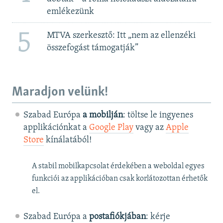
emlékezünk
5
MTVA szerkesztő: Itt „nem az ellenzéki
összefogást támogatják”
Maradjon velünk!
Szabad Európa
a mobilján
: töltse le ingyenes
applikációnkat a
Google Play
vagy az
Apple
Store
kínálatából!
A stabil mobilkapcsolat érdekében a weboldal egyes
funkciói az applikációban csak korlátozottan érhetők
el.
Szabad Európa a
postafiókjában
: kérje