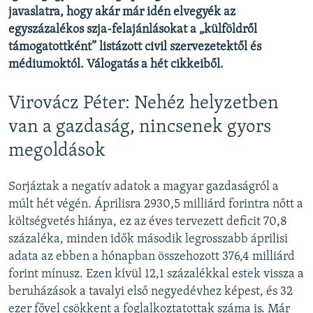
javaslatra, hogy akár már idén elvegyék az
egyszázalékos szja-felajánlásokat a „külföldről
támogatottként” listázott civil szervezetektől és
médiumoktól. Válogatás a hét cikkeiből.
Virovácz Péter: Nehéz helyzetben
van a gazdaság, nincsenek gyors
megoldások
Sorjáztak a negatív adatok a magyar gazdaságról a
múlt hét végén. Áprilisra 2930,5 milliárd forintra nőtt a
költségvetés hiánya, ez az éves tervezett deficit 70,8
százaléka, minden idők második legrosszabb áprilisi
adata az ebben a hónapban összehozott 376,4 milliárd
forint mínusz. Ezen kívül 12,1 százalékkal estek vissza a
beruházások a tavalyi első negyedévhez képest, és 32
ezer fővel csökkent a foglalkoztatottak száma is. Már