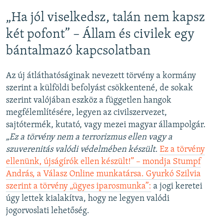
„Ha jól viselkedsz, talán nem kapsz
két pofont” – Állam és civilek egy
bántalmazó kapcsolatban
Az új átláthatóságinak nevezett törvény a kormány
szerint a külföldi befolyást csökkentené, de sokak
szerint valójában eszköz a független hangok
megfélemlítésére, legyen az civilszervezet,
sajtótermék, kutató, vagy mezei magyar állampolgár.
„Ez a törvény nem a terrorizmus ellen vagy a
szuverenitás valódi védelmében készült.
Ez a törvény
ellenünk, újságírók ellen készült!” – mondja Stumpf
András, a Válasz Online munkatársa. Gyurkó Szilvia
szerint a törvény „ügyes iparosmunka”:
a jogi keretei
úgy lettek kialakítva, hogy ne legyen valódi
jogorvoslati lehetőség.