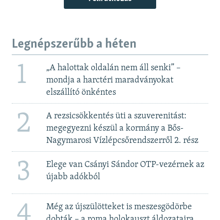
Legnépszerűbb a héten
1
„A halottak oldalán nem áll senki” –
mondja a harctéri maradványokat
elszállító önkéntes
2
A rezsicsökkentés üti a szuverenitást:
megegyezni készül a kormány a Bős-
Nagymarosi Vízlépcsőrendszerről 2. rész
3
Elege van Csányi Sándor OTP-vezérnek az
újabb adókból
4
Még az újszülötteket is meszesgödörbe
dobták – a roma holokauszt áldozataira