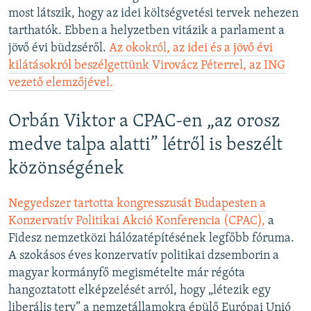
most látszik, hogy az idei költségvetési tervek nehezen
tarthatók. Ebben a helyzetben vitázik a parlament a
jövő évi büdzséről.
Az okokról, az idei és a jövő évi
kilátásokról beszélgettünk Virovácz Péterrel, az ING
vezető elemzőjével.
Orbán Viktor a CPAC-en „az orosz
medve talpa alatti” létről is beszélt
közönségének
Negyedszer tartotta kongresszusát Budapesten a
Konzervatív Politikai Akció Konferencia (CPAC),
a
Fidesz nemzetközi hálózatépítésének legfőbb fóruma.
A szokásos éves konzervatív politikai dzsemborin a
magyar kormányfő megismételte már régóta
hangoztatott elképzelését arról, hogy „létezik egy
liberális terv” a nemzetállamokra épülő Európai Unió