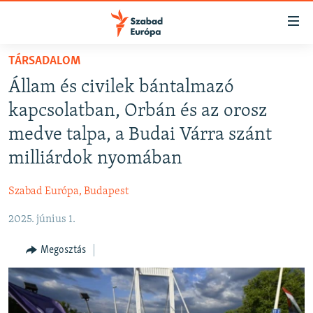
Akadálymentes
mód
Ugrás
TÁRSADALOM
a
NAPIRENDEN
Állam és civilek bántalmazó
fő
AKTUÁLIS
oldalra
kapcsolatban, Orbán és az orosz
FELIRATKOZÁS
PODCASTOK
Ugrás
medve talpa, a Budai Várra szánt
a
VIDEÓK
milliárdok nyomában
tartalomjegyzékre
Spotify
ELEMZŐ
Ugrás
Szabad Európa, Budapest
a
NER15
Feliratkozás
keresésre
2025. június 1.
SZABADON
TÁRSADALOM
Megosztás
DEMOKRÁCIA
A PÉNZ NYOMÁBAN