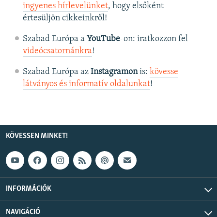
ingyenes hírlevelünket
, hogy elsőként
értesüljön cikkeinkről!
Szabad Európa a
YouTube
-on: iratkozzon fel
videócsatornánkra
!
Szabad Európa az
Instagramon
is:
kövesse
látványos és informatív oldalunkat
! ​
KÖVESSEN MINKET!
INFORMÁCIÓK
NAVIGÁCIÓ