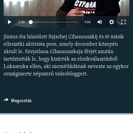
EURÓPAI UNIÓ
VILÁG
Auto
0:00
4:56
KLÍMAVÁLTOZÁS
240p
Június óta húzódott Szjarhej Cihanouszkij és öt másik
A MÚLT TANULSÁGAI
360p
ellenzéki aktivista pere, amely december közepén
zárult le. Szvjatlana Cihanouszkaja férjét azután
480p
KÖVESSEN MINKET!
Auto
240p
360p
480p
tartóztatták le, hogy kizárták az elnökválasztásból
720p
Lukasenka ellen, aki szemétládának nevezte az egykor
720p
1080p
1080p
országszerte népszerű videobloggert.
Valamennyi RFE/RL weboldal
Megosztás