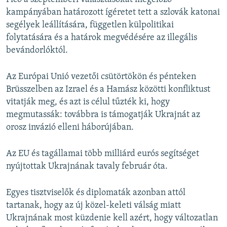
kampányában határozott ígéretet tett a szlovák katonai
segélyek leállítására, független külpolitikai
folytatására és a határok megvédésére az illegális
bevándorlóktól.
Az Európai Unió vezetői csütörtökön és pénteken
Brüsszelben az Izrael és a Hamász közötti konfliktust
vitatják meg, és azt is célul tűzték ki, hogy
megmutassák: továbbra is támogatják Ukrajnát az
orosz invázió elleni háborújában.
Az EU és tagállamai több milliárd eurós segítséget
nyújtottak Ukrajnának tavaly február óta.
Egyes tisztviselők és diplomaták azonban attól
tartanak, hogy az új közel-keleti válság miatt
Ukrajnának most küzdenie kell azért, hogy változatlan