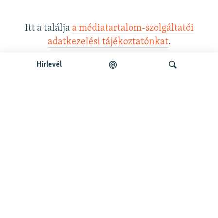
Itt a találja
a médiatartalom-szolgáltatói
adatkezelési tájékoztatónkat
.
Hírlevél
Legfrissebb podcastunk:
Keresés
Legfrissebb