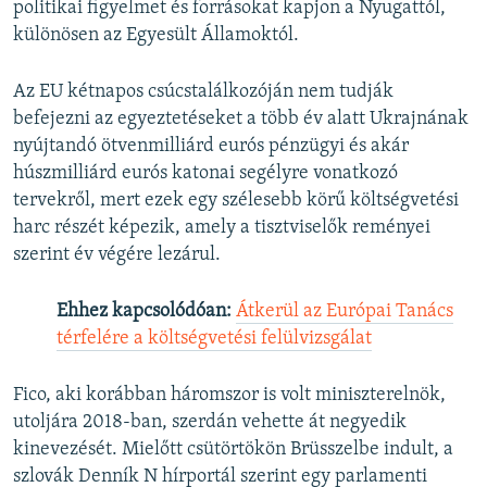
politikai figyelmet és forrásokat kapjon a Nyugattól,
különösen az Egyesült Államoktól.
Az EU kétnapos csúcstalálkozóján nem tudják
befejezni az egyeztetéseket a több év alatt Ukrajnának
nyújtandó ötvenmilliárd eurós pénzügyi és akár
húszmilliárd eurós katonai segélyre vonatkozó
tervekről, mert ezek egy szélesebb körű költségvetési
harc részét képezik, amely a tisztviselők reményei
szerint év végére lezárul.
Ehhez kapcsolódóan:
Átkerül az Európai Tanács
térfelére a költségvetési felülvizsgálat
Fico, aki korábban háromszor is volt miniszterelnök,
utoljára 2018-ban, szerdán vehette át negyedik
kinevezését. Mielőtt csütörtökön Brüsszelbe indult, a
szlovák Denník N hírportál szerint egy parlamenti