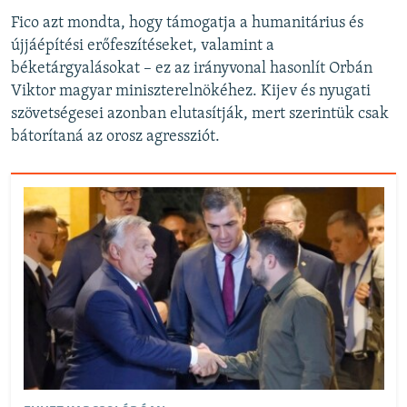
Fico azt mondta, hogy támogatja a humanitárius és
újjáépítési erőfeszítéseket, valamint a
béketárgyalásokat – ez az irányvonal hasonlít Orbán
Viktor magyar miniszterelnökéhez. Kijev és nyugati
szövetségesei azonban elutasítják, mert szerintük csak
bátorítaná az orosz agressziót.