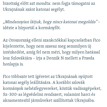
bizottság előtt azt mondta: nem fogja támogatni az
Ukrajnának szánt katonai segélyt.
„Mindannyian látjuk, hogy nincs katonai megoldás”
–
idézte a hírportál a kormányfőt.
Az Oroszország elleni szankciókkal kapcsolatban Fico
kijelentette, hogy nem szavaz meg semmilyen új
intézkedést, amíg fel nem méri, hogy milyen hatással
lesz Szlovákiára – írja a Denník N mellett a Pravda
honlapja is.
Fico többször tett ígéretet az Ukrajnának nyújtott
katonai segély leállítására. A korábbi szlovák
kormányok nehézfegyvereket, köztük vadászgépeket,
Sz–300-as légvédelmi rendszert, valamint harci és
aknamentesítő járműveket szállítottak Ukrajnába.