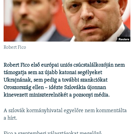
EURÓPAI UNIÓ
VILÁG
KLÍMAVÁLTOZÁS
A MÚLT TANULSÁGAI
Robert Fico
KÖVESSEN MINKET!
Robert Fico első európai uniós csúcstalálkozóján nem
támogatja sem az újabb katonai segélyeket
Ukrajnának, sem pedig a további szankciókat
Valamennyi RFE/RL weboldal
Oroszország ellen – idézte Szlovákia újonnan
kinevezett miniszterelnökét a pozsonyi média.
A szlovák kormányhivatal egyelőre nem kommentálta
a hírt.
Fico a szeptemberi választásokat megelőző