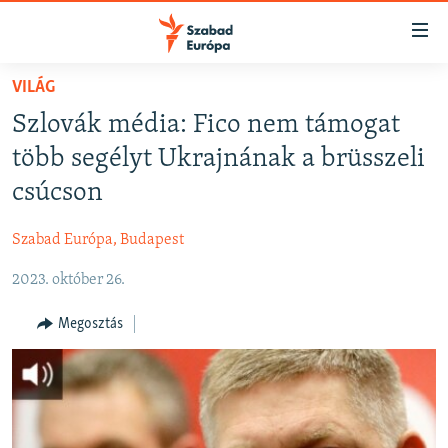
Akadálymentes
mód
Ugrás
VILÁG
a
NAPIRENDEN
Szlovák média: Fico nem támogat
fő
AKTUÁLIS
oldalra
több segélyt Ukrajnának a brüsszeli
FELIRATKOZÁS
PODCASTOK
Ugrás
csúcson
a
VIDEÓK
tartalomjegyzékre
Szabad Európa, Budapest
Spotify
ELEMZŐ
Ugrás
a
2023. október 26.
NER15
Feliratkozás
keresésre
SZABADON
Megosztás
TÁRSADALOM
DEMOKRÁCIA
A PÉNZ NYOMÁBAN