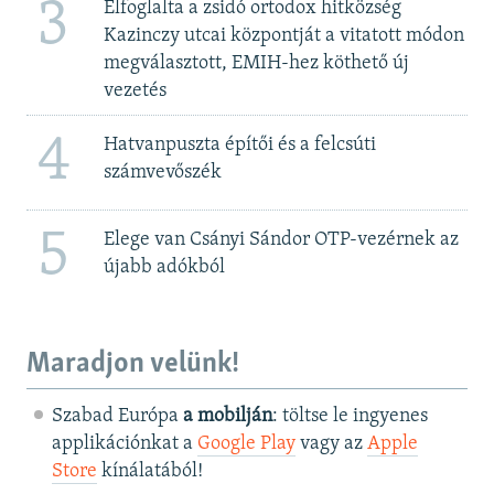
3
Elfoglalta a zsidó ortodox hitközség
Kazinczy utcai központját a vitatott módon
megválasztott, EMIH-hez köthető új
vezetés
4
Hatvanpuszta építői és a felcsúti
számvevőszék
5
Elege van Csányi Sándor OTP-vezérnek az
újabb adókból
Maradjon velünk!
Szabad Európa
a mobilján
: töltse le ingyenes
applikációnkat a
Google Play
vagy az
Apple
Store
kínálatából!