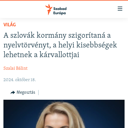
Akadálymentes
mód
Ugrás
VILÁG
a
NAPIRENDEN
A szlovák kormány szigorítaná a
fő
AKTUÁLIS
oldalra
nyelvtörvényt, a helyi kisebbségek
FELIRATKOZÁS
PODCASTOK
Ugrás
lehetnek a kárvallottjai
a
VIDEÓK
tartalomjegyzékre
Szalai Bálint
Spotify
ELEMZŐ
Ugrás
a
2024. október 18.
NER15
Feliratkozás
keresésre
SZABADON
Megosztás
TÁRSADALOM
DEMOKRÁCIA
A PÉNZ NYOMÁBAN