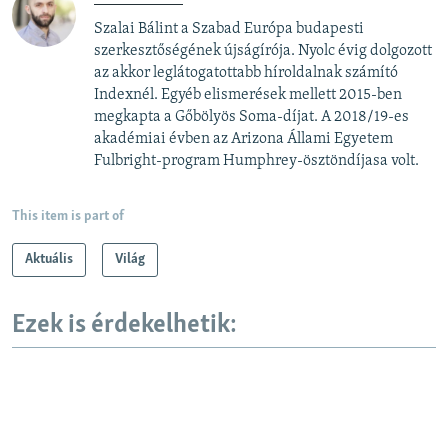
Szalai Bálint a Szabad Európa budapesti
szerkesztőségének újságírója. Nyolc évig dolgozott
az akkor leglátogatottabb híroldalnak számító
Indexnél. Egyéb elismerések mellett 2015-ben
megkapta a Gőbölyös Soma-díjat. A 2018/19-es
akadémiai évben az Arizona Állami Egyetem
Fulbright-program Humphrey-ösztöndíjasa volt.
This item is part of
Aktuális
Világ
Ezek is érdekelhetik: