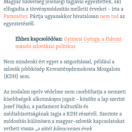
Magyar Szövetség jelenlegi tagjával egyeztettek, aki
elfogadta a törvénymódosítás melletti érveket – írta a
Paraméter
. Pártja ugyanakkor hivatalosan
nem tud
az
egyeztetésről.
Ehhez kapcsolódóan:
Gyimesi György, a Fideszt
másoló szlovákiai politikus
Nem mindenki ért egyet a szigorítással, például a
szlovák jobbközép Kereszténydemokrata Mozgalom
(KDH) sem.
Az irodalmi nyelv védelme nem csorbíthatja a nemzeti
kisebbségek alkotmányos jogait – közölte a lap szerint
Jozef Hajko, a parlament kulturális és
médiabizottságának tagja a KDH részéről. Szerinte a
módosítás különösen a magyar–szlovák kapcsolatokat
vetheti vissza
„a sötét kilencvenes évek