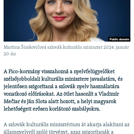
EURÓPAI UNIÓ
VILÁG
KLÍMAVÁLTOZÁS
A MÚLT TANULSÁGAI
Martina Šimkovičová szlovák kulturális miniszter 2024. január
KÖVESSEN MINKET!
20-án
A Fico-kormány visszahozná a nyelvfelügyelőket
szélsőjobboldali kulturális minisztere javaslatára, és
Valamennyi RFE/RL weboldal
jelentősen szigorítaná a szlovák nyelv használatára
vonatkozó előírásokat. Az ötlet hasonlít a Vladimír
Mečiar és Ján Slota alatt hozott, a helyi magyarok
lehetőségeit erősen korlátozó szabályokra.
A szlovák kulturális minisztérium át akarja alakítani az
államnyelvről szóló törvényt, azaz szigorítanák a