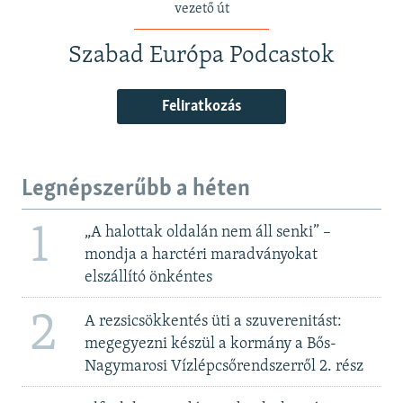
vezető út
Szabad Európa Podcastok
Feliratkozás
Legnépszerűbb a héten
1
„A halottak oldalán nem áll senki” –
mondja a harctéri maradványokat
elszállító önkéntes
2
A rezsicsökkentés üti a szuverenitást:
megegyezni készül a kormány a Bős-
Nagymarosi Vízlépcsőrendszerről 2. rész