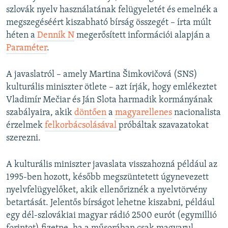
szlovák nyelv használatának felügyeletét és emelnék a
megszegéséért kiszabható bírság összegét – írta múlt
héten a
Denník N
megerősített információi alapján a
Paraméter
.
A javaslatról – amely Martina Šimkovičová (SNS)
kulturális miniszter ötlete – azt írják, hogy emlékeztet
Vladimír Mečiar és Ján Slota harmadik kormányának
szabályaira, akik
döntően
a
magyarellenes
nacionalista
érzelmek
felkorbácsolásával
próbáltak szavazatokat
szerezni.
A kulturális miniszter javaslata visszahozná például az
1995-ben hozott, később megszüntetett úgynevezett
nyelvfelügyelőket, akik ellenőriznék a nyelvtörvény
betartását. Jelentős bírságot lehetne kiszabni, például
egy dél-szlovákiai magyar rádió 2500 eurót (egymillió