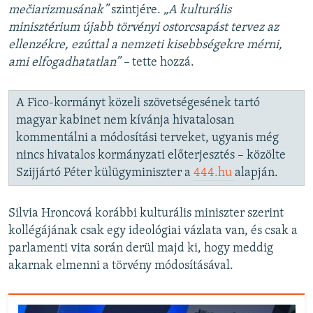
mečiarizmusának”
szintjére.
„A kulturális
minisztérium újabb törvényi ostorcsapást tervez az
ellenzékre, ezúttal a nemzeti kisebbségekre mérni,
ami elfogadhatatlan” –
tette hozzá.
A Fico-kormányt közeli szövetségesének tartó
magyar kabinet nem kívánja hivatalosan
kommentálni a módosítási terveket, ugyanis még
nincs hivatalos kormányzati előterjesztés – közölte
Szijjártó Péter külügyminiszter a
444.hu
alapján.
Silvia Hroncová korábbi kulturális miniszter szerint
kollégájának csak egy ideológiai vázlata van, és csak a
parlamenti vita során derül majd ki, hogy meddig
akarnak elmenni a törvény módosításával.