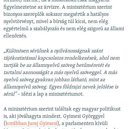
forintot) fizetne, ha a műsorában csak magyarul
figyelmeztetne az árvízre. A minisztérium szerint
bizonyos szereplők sokszor megsértik a hatályos
nyelvtörvényt, mivel a bírság túl kicsi, nem elég
egyértelmű a szabályozás és nem elég szigorú az állami
ellenőrzés.
„Különösen sérülnek a nyilvánosságnak szánt
tájékoztatással kapcsolatos rendelkezések, ahol nem
tartják be az államnyelvű szöveg betűméretét és
tartalmi azonosságát a más nyelvű szöveggel. A más
nyelvű szöveg gyakran jobban látható, mint az
államnyelvű szöveg. Egyes földrajzi nevek jelölése is
sérül”
– idézi a lap a minisztériumot.
A minisztérium szerint találtak egy magyar politikust
is, aki jóváhagyta mindezt. Gyimesi Györggyel
(
korábban Juraj Gyimesi
), a parlamenten kívüli