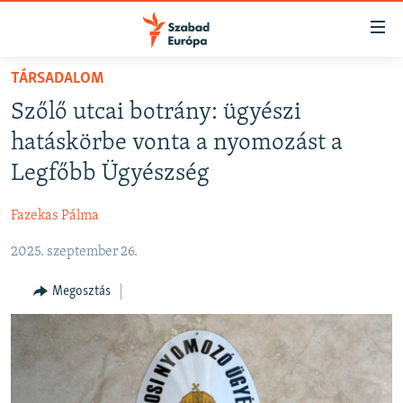
Akadálymentes
mód
Ugrás
TÁRSADALOM
a
NAPIRENDEN
Szőlő utcai botrány: ügyészi
fő
AKTUÁLIS
oldalra
hatáskörbe vonta a nyomozást a
FELIRATKOZÁS
PODCASTOK
Ugrás
Legfőbb Ügyészség
a
VIDEÓK
tartalomjegyzékre
Fazekas Pálma
Spotify
ELEMZŐ
Ugrás
a
2025. szeptember 26.
NER15
Feliratkozás
keresésre
SZABADON
Megosztás
TÁRSADALOM
DEMOKRÁCIA
A PÉNZ NYOMÁBAN