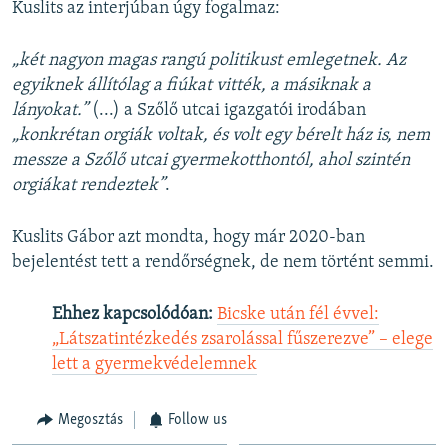
Kuslits az interjúban úgy fogalmaz:
„két nagyon magas rangú politikust emlegetnek. Az
egyiknek állítólag a fiúkat vitték, a másiknak a
lányokat.”
(...) a Szőlő utcai igazgatói irodában
„konkrétan orgiák voltak, és volt egy bérelt ház is, nem
messze a Szőlő utcai gyermekotthontól, ahol szintén
orgiákat rendeztek”
.
Kuslits Gábor azt mondta, hogy már 2020-ban
bejelentést tett a rendőrségnek, de nem történt semmi.
Ehhez kapcsolódóan:
Bicske után fél évvel:
„Látszatintézkedés zsarolással fűszerezve” – elege
lett a gyermekvédelemnek
Megosztás
Follow us