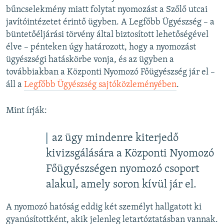
bűncselekmény miatt folytat nyomozást a Szőlő utcai
javítóintézetet érintő ügyben. A Legfőbb Ügyészség – a
büntetőéljárási törvény által biztosított lehetőségével
élve – pénteken úgy határozott, hogy a nyomozást
ügyészségi hatáskörbe vonja, és az ügyben a
továbbiakban a Központi Nyomozó Főügyészség jár el –
áll a
Legfőbb Ügyészség sajtóközleményében
.
Mint írják:
az ügy mindenre kiterjedő
kivizsgálására a Központi Nyomozó
Főügyészségen nyomozó csoport
alakul, amely soron kívül jár el.
A nyomozó hatóság eddig két személyt hallgatott ki
gyanúsítottként, akik jelenleg letartóztatásban vannak.