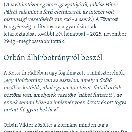
(
A javítóintézet egykori igazgatójáról, Juhász Péter
Pálról valamint a férfi élettársáról, az intézet volt
biztonsági vezetőjéről van szó - a szerk.
) A Fővárosi
Főügyészség indítványára a gyanúsítottak
letartóztatását további két hónappal – 2025. november
29-ig –meghosszabbították.
Orbán álhírbotrányról beszél
A Kossuth rádióban úgy fogalmazott a miniszterelnök,
„egy álhírbotrány van az asztalon, amely a Szőlő
utcához kötődik, ahol egy javítóintézet, fiatalkorúak
börtöne van, amelynek vezetője "nőket futtatott", de
ennek semmi köze az intézményben őrzött és ott fogva
tartott fiú gyerekekhez”
.
Orbán Viktor közölte: a kormány minden tagja