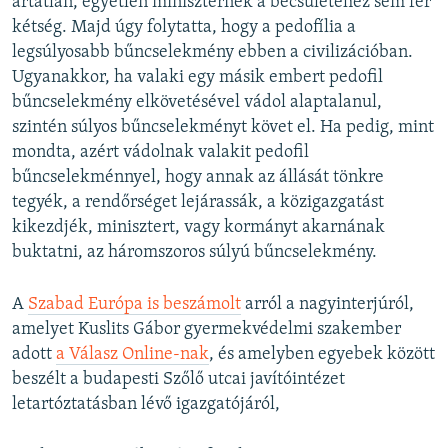
ártatlan, egyetlen miniszternek a becsületéhez sem fér
kétség. Majd úgy folytatta, hogy a pedofília a
legsúlyosabb bűncselekmény ebben a civilizációban.
Ugyanakkor, ha valaki egy másik embert pedofil
bűncselekmény elkövetésével vádol alaptalanul,
szintén súlyos bűncselekményt követ el. Ha pedig, mint
mondta, azért vádolnak valakit pedofil
bűncselekménnyel, hogy annak az állását tönkre
tegyék, a rendőrséget lejárassák, a közigazgatást
kikezdjék, minisztert, vagy kormányt akarnának
buktatni, az háromszoros súlyú bűncselekmény.
A
Szabad Európa is beszámolt
arról a nagyinterjúról,
amelyet Kuslits Gábor gyermekvédelmi szakember
adott
a Válasz Online-nak
, és amelyben egyebek között
beszélt a budapesti Szőlő utcai javítóintézet
letartóztatásban lévő igazgatójáról,