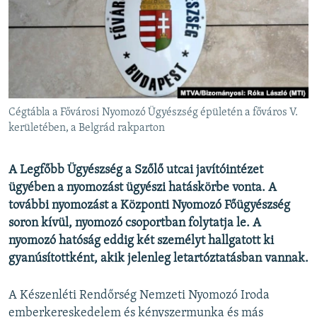
EURÓPAI UNIÓ
VILÁG
KLÍMAVÁLTOZÁS
A MÚLT TANULSÁGAI
Cégtábla a Fővárosi Nyomozó Ügyészség épületén a főváros V.
KÖVESSEN MINKET!
kerületében, a Belgrád rakparton
A Legfőbb Ügyészség a Szőlő utcai javítóintézet
ügyében a nyomozást ügyészi hatáskörbe vonta. A
Valamennyi RFE/RL weboldal
további nyomozást a Központi Nyomozó Főügyészség
soron kívül, nyomozó csoportban folytatja le. A
nyomozó hatóság eddig két személyt hallgatott ki
gyanúsítottként, akik jelenleg letartóztatásban vannak.
A Készenléti Rendőrség Nemzeti Nyomozó Iroda
emberkereskedelem és kényszermunka és más