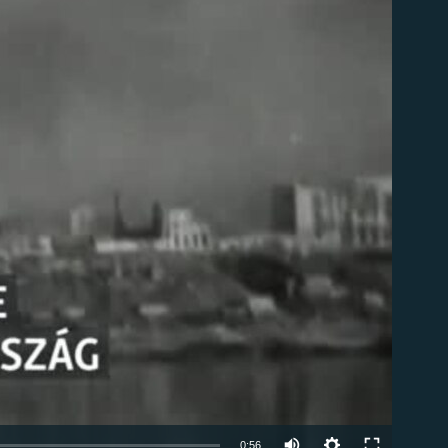
om
0:56