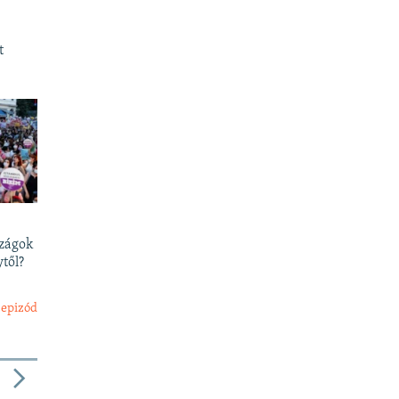
t
szágok
től?
 epizód