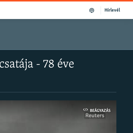
Hírlevél
satája - 78 éve
BEÁGYAZÁS