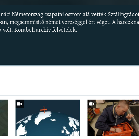
 náci Németország csapatai ostrom alá vették Sztálingrádo
ban, megsemmisítő német vereséggel ért véget. A harcokn
 volt. Korabeli archív felvételek.