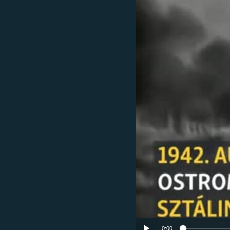
EURÓPAI UNIÓ
VILÁG
KLÍMAVÁLTOZÁS
A MÚLT TANULSÁGAI
0:00