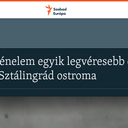
ténelem egyik legvéresebb c
Sztálingrád ostroma