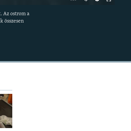
t. Az ostrom a
BEÁGYAZÁS
ak összesen