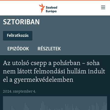
Akadálymentes
mód
Ugrás
SZTORIBAN
a
NAPIRENDEN
fő
AKTUÁLIS
Feliratkozás
oldalra
FELIRATKOZÁS
PODCASTOK
Ugrás
EPIZÓDOK
RÉSZLETEK
a
VIDEÓK
tartalomjegyzékre
Feliratkozás
ELEMZŐ
Ugrás
Az utolsó csepp a pohárban – soha
a
NER15
nem látott felmondási hullám indult
keresésre
SZABADON
el a gyermekvédelemben
TÁRSADALOM
2024. szeptember 4.
DEMOKRÁCIA
A PÉNZ NYOMÁBAN