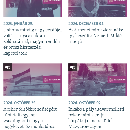
2025. JANUÁR 29.
2024. DECEMBER 04.
„Johnny mindig nagy kérdőjel
Az átmenet miniszterelnöke –
volt” – tanya az ukrán
így készült a Németh Miklós-
zöldhatárnál, magyar rendőri
interjú
és orosz hírszerzési
kapcsolatok
2024. OKTÓBER 29.
2024. OKTÓBER 02.
A fehér felsőbbrendűségért
Inkább a pályaudvar melletti
tüntetett egykor a
bokor, mint Ukrajna –
washingtoni magyar
kárpátaljai menekültek
nagykövetség munkatársa
Magyarországon