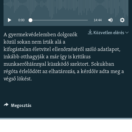
EURÓPAI UNIÓ
Jelenleg nincs elérhető tartalom
VILÁG
0:00
14:44
KLÍMAVÁLTOZÁS
Közvetlen elérés
A gyermekvédelemben dolgozók
A MÚLT TANULSÁGAI
közül sokan nem írták alá a
kifogástalan életvitel ellenőrzéséről szóló adatlapot,
KÖVESSEN MINKET!
inkább otthagyják a már így is kritikus
munkaerőhiánnyal küszködő szektort. Sokukban
régóta érlelődött az elhatározás, a kérdőív adta meg a
végső lökést.
Valamennyi RFE/RL weboldal
Megosztás