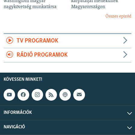
washingtoni magyar
kárpátaljai menekültek
nagykövetség munkatársa
Magyarországon
Összes epizód
TV PROGRAMOK
RÁDIÓ PROGRAMOK
KÖVESSEN MINKET!
INFORMÁCIÓK
NAVIGÁCIÓ