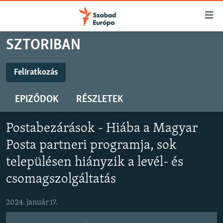
Akadálymentes
mód
Ugrás
SZTORIBAN
a
NAPIRENDEN
fő
AKTUÁLIS
Feliratkozás
oldalra
FELIRATKOZÁS
PODCASTOK
Ugrás
EPIZÓDOK
RÉSZLETEK
a
VIDEÓK
tartalomjegyzékre
Feliratkozás
ELEMZŐ
Ugrás
Postabezárások - Hiába a Magyar
a
NER15
Posta partneri programja, sok
keresésre
SZABADON
településen hiányzik a levél- és
csomagszolgáltatás
TÁRSADALOM
DEMOKRÁCIA
2024. január 17.
A PÉNZ NYOMÁBAN