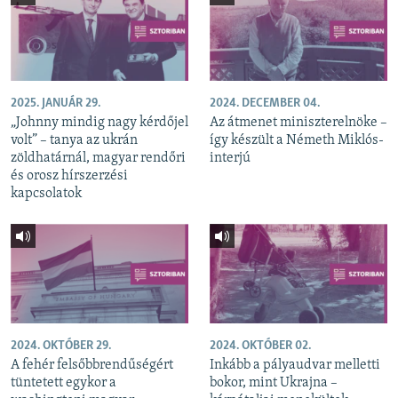
2025. JANUÁR 29.
2024. DECEMBER 04.
„Johnny mindig nagy kérdőjel
Az átmenet miniszterelnöke –
volt” – tanya az ukrán
így készült a Németh Miklós-
zöldhatárnál, magyar rendőri
interjú
és orosz hírszerzési
kapcsolatok
2024. OKTÓBER 29.
2024. OKTÓBER 02.
A fehér felsőbbrendűségért
Inkább a pályaudvar melletti
tüntetett egykor a
bokor, mint Ukrajna –