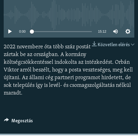
EURÓPAI UNIÓ
VILÁG
Jelenleg nincs elérhető tartalom
KLÍMAVÁLTOZÁS
0:00
15:12
A MÚLT TANULSÁGAI
Közvetlen elérés
2022 novembere óta több száz postát
zártak be az országban. A kormány
KÖVESSEN MINKET!
költségcsökkentéssel indokolta az intézkedést. Orbán
Viktor arról beszélt, hogy a posta veszteséges, meg kell
újítani. Az állami cég partneri programot hirdetett, de
Valamennyi RFE/RL weboldal
sok település így is levél- és csomagszolgáltatás nélkül
maradt.
Megosztás